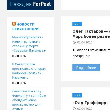
НОВОСТИ
МИР
СЕВАСТОПОЛЯ
Олег Тактаров — 
Марс более реале
Минкультуры может
изменить правила
02.04.2020
стройки у форта
10 апреля отменили 
«Северная Балаклава»
поединок.
05.08.2026
В Севастополе
Подробнее
простились с генерал-
майором Василием
Казаченко
05.08.2026
Севастопольскому
Фиоленту к сентябрю
МИР
обещают новое
«Олд Траффорд» 
пространство для
02.04.2020
отдыха