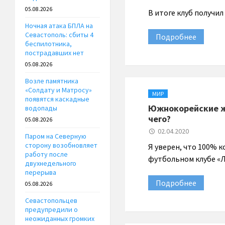
05.08.2026
В итоге клуб получи
Ночная атака БПЛА на
Севастополь: сбиты 4
Подробнее
беспилотника,
пострадавших нет
05.08.2026
Возле памятника
«Солдату и Матросу»
МИР
появятся каскадные
Южнокорейские ж
водопады
чего?
05.08.2026
02.04.2020
Паром на Северную
сторону возобновляет
Я уверен, что 100% 
работу после
футбольном клубе «
двухнедельного
перерыва
Подробнее
05.08.2026
Севастопольцев
предупредили о
неожиданных громких