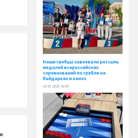
Наши гребцы завоевали россыпь
медалей всероссийских
соревнований по гребле на
байдарках и каноэ
16.07.2026 16:00
о