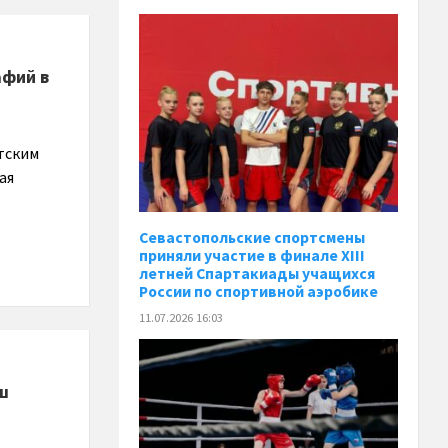
афий в
тским
ая
Севастопольские спортсмены
приняли участие в финале XIII
летней Спартакиады учащихся
России по спортивной аэробике
11.07.2026 16:03
ш