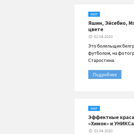
МИР
Яшин, Эйсебио, М
цвете
02.04.2020
Это болельщик белгр
футболом, на фотогр
Старостина.
Подробнее
МИР
Эффектные краса
«Химок» и УНИКСа
02.04.2020