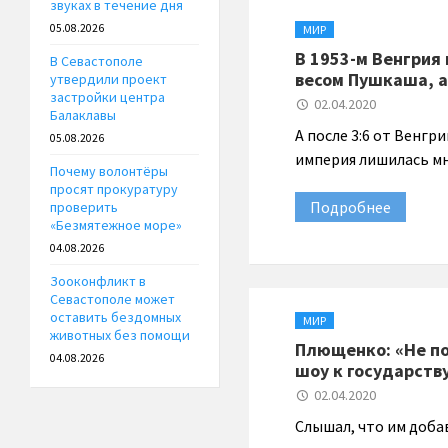
звуках в течение дня
05.08.2026
МИР
В 1953-м Венгрия
В Севастополе
весом Пушкаша, а 
утвердили проект
застройки центра
02.04.2020
Балаклавы
А после 3:6 от Венг
05.08.2026
империя лишилась мн
Почему волонтёры
просят прокуратуру
Подробнее
проверить
«Безмятежное море»
04.08.2026
Зооконфликт в
Севастополе может
оставить бездомных
МИР
животных без помощи
Плющенко: «Не по
04.08.2026
шоу к государств
02.04.2020
Слышал, что им добав