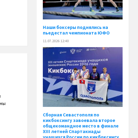
Наши боксеры поднялись на
пьедестал чемпионата ЮФО
11.07.2026 12:40
ы
аны
Сборная Севастополя по
кикбоксингу завоевала второе
общекомандное место в финале
XIII летней Спартакиады
учащихся России по кикбоксингу