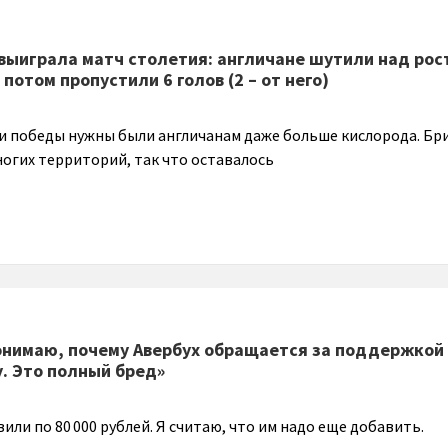
 выиграла матч столетия: англичане шутили над рос
потом пропустили 6 голов (2 – от него)
рии победы нужны были англичанам даже больше кислорода. Бр
огих территорий, так что оставалось
нимаю, почему Авербух обращается за поддержкой 
у. Это полный бред»
или по 80 000 рублей. Я считаю, что им надо еще добавить.