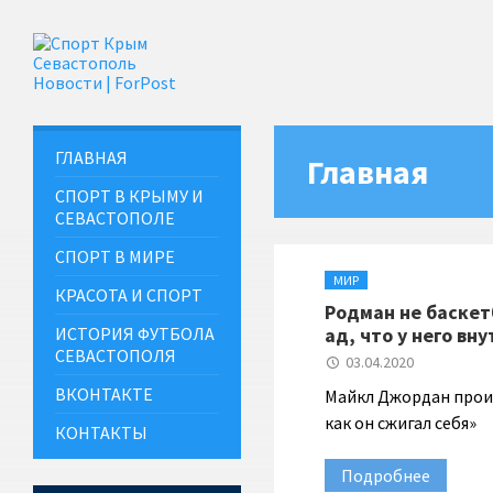
ГЛАВНАЯ
Главная
СПОРТ В КРЫМУ И
СЕВАСТОПОЛЕ
СПОРТ В МИРЕ
МИР
КРАСОТА И СПОРТ
Родман не баскет
ИСТОРИЯ ФУТБОЛА
ад, что у него вну
СЕВАСТОПОЛЯ
03.04.2020
ВКОНТАКТЕ
Майкл Джордан произн
как он сжигал себя»
КОНТАКТЫ
Подробнее