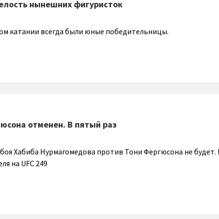
релость нынешних фигуристок
ом катании всегда были юные победительницы.
гюсона отменен. В пятый раз
боя Хабиба Нурмагомедова против Тони Фергюсона не будет.
еля на UFC 249