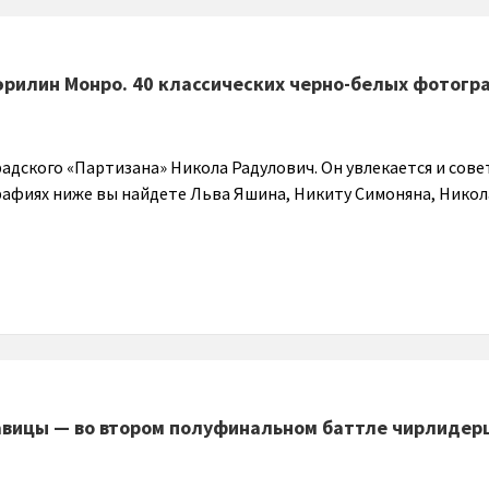
эрилин Монро. 40 классических черно-белых фотогр
адского «Партизана» Никола Радулович. Он увлекается и сове
афиях ниже вы найдете Льва Яшина, Никиту Симоняна, Никол
вицы — во втором полуфинальном баттле чирлидер