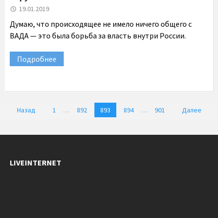
19.01.2019
Думаю, что происходящее не имело ничего общего с
ВАДА — это была борьба за власть внутри России.
Подробнее
Пагинация
Назад
1
…
892
893
894
…
901
Далее
записей
LIVEINTERNET