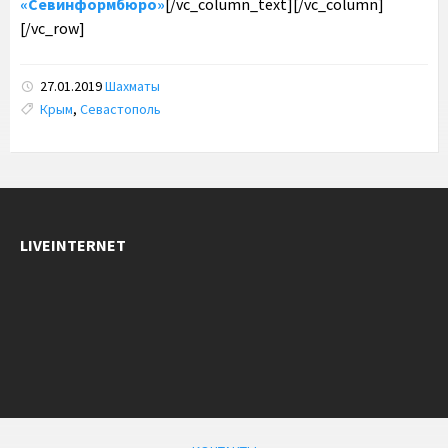
«Севинформбюро»
[/vc_column_text][/vc_column]
[/vc_row]
27.01.2019
Шахматы
Tags:
Крым
,
Севастополь
LIVEINTERNET