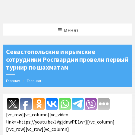
МЕНЮ
Севастопольские и крымские
сотрудники Росгвардии провели первый
турнир по шахматам
Главная
Главная
[vc_row][vc_column][vc_video
link=»https://youtu.be/JVgjdnwPE1w»][/vc_column]
[/vc_row][vc_row][vc_column]