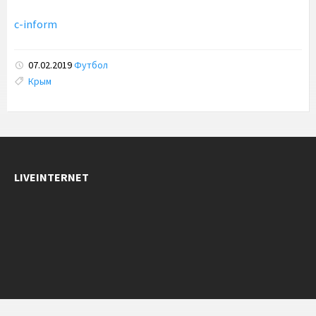
c-inform
07.02.2019
Футбол
Tags:
Крым
LIVEINTERNET