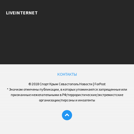
LIVEINTERNET
КОНТАКТЫ
© 2018 Спорт Крым Севастополь Новости | ForPost
* Значком отмечены публикации, в которых упоминаются запрещенные или
признанные нежелательными в РФ/террористические/экстремистские
организации/персоны и иноагенты