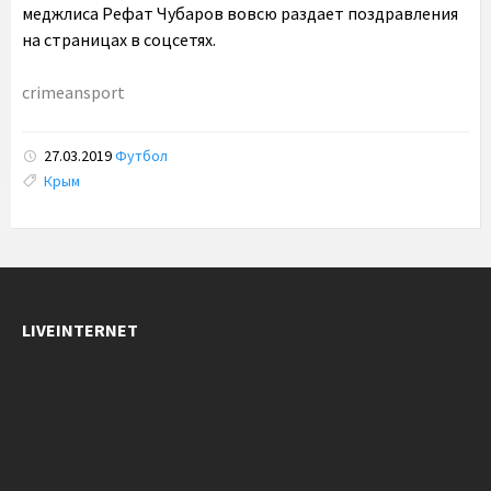
меджлиса Рефат Чубаров вовсю раздает поздравления
на страницах в соцсетях.
crimeansport
27.03.2019
Футбол
Tags:
Крым
LIVEINTERNET