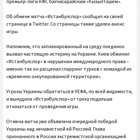
премьер-лиги КФС бахчисарайским «Кызылташем».
Об обмене матча «Истанбулспор» сообщил на своей
странице в Twitter. Со страницы также удален анонс
игры.
Напомним, что запланированный на среду поединок
вызвал настоящую истерику на Украине. Киев обвинил
«Истанбулспор» в нарушении международного права –
именно так он расценил спарринг турков с командой из
«временно оккупированной территории».
Угрозы Украины обратиться в УЕФА, по всей видимости,
и вынудили «Истанбулспор» от греха подальше
отказаться от проведения игры.
Отмена матча уже объявлена очередной победой
Украины над ненавистной ей Россией. Глава
признанного в России экстремистской организацией