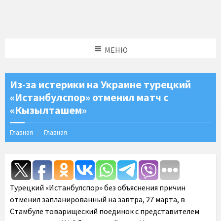
МЕНЮ
Из-за истерики на Украине турецкий
«Истанбулспор» отменил матч с
«Кызылташем»
Главная
Главная
Турецкий «Истанбулспор» без объяснения причин
отменил запланированный на завтра, 27 марта, в
Стамбуле товарищеский поединок с представителем