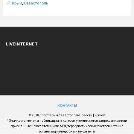
Tags:
Крым
,
Севастополь
LIVEINTERNET
КОНТАКТЫ
© 2018 Спорт Крым Севастополь Новости | ForPost
* Значком отмечены публикации, в которых упоминаются запрещенные или
признанные нежелательными в РФ/террористические/экстремистские
организации/персоны и иноагенты