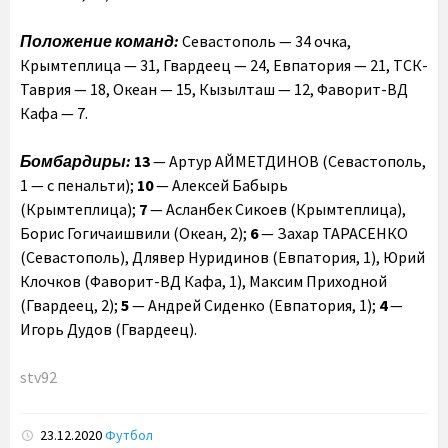
Положение команд:
Севастополь — 34 очка,
Крымтеплица — 31, Гвардеец — 24, Евпатория — 21, ТСК-
Таврия — 18, Океан — 15, Кызылташ — 12, Фаворит-ВД
Кафа — 7.
Бомбардиры:
13
— Артур АЙМЕТДИНОВ (Севастополь,
1 — с пенальти);
10
— Алексей Бабырь
(Крымтеплица);
7
— Асланбек Сикоев (Крымтеплица),
Борис Гогичаишвили (Океан, 2);
6
— Захар ТАРАСЕНКО
(Севастополь), Длявер Нуридинов (Евпатория, 1), Юрий
Клочков (Фаворит-ВД Кафа, 1), Максим Приходной
(Гвардеец, 2);
5
— Андрей Сиденко (Евпатория, 1);
4
—
Игорь Дудов (Гвардеец).
stv92
23.12.2020
Футбол