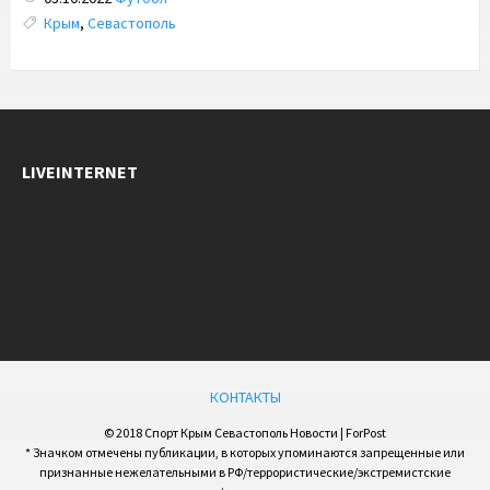
Tags:
Крым
,
Севастополь
LIVEINTERNET
КОНТАКТЫ
© 2018 Спорт Крым Севастополь Новости | ForPost
* Значком отмечены публикации, в которых упоминаются запрещенные или
признанные нежелательными в РФ/террористические/экстремистские