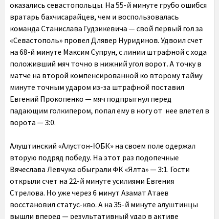
оказались севастопольцы. На 55-й минуте грубо ошибся
вратарь бахчисарайцев, чем и воспользовалась
команда Станислава Гудзикевича — свой первый гол за
«Севастополь» провел Длявер Нуридинов. Удвоил счет
на 68-й минуте Максим Супрун, с линии штрафной с хода
положивший мяч точно в нижний угол ворот. А точку в
матче на второй компенсированной ко второму тайму
минуте точным ударом из-за штрафной поставил
Евгений Прокопенко — мяч подпрыгнул перед
падающим голкипером, попал ему в ногу от нее влетел в
ворота — 3:0.
Алуштинский «Алустон-ЮБК» на своем поле одержал
вторую подряд победу. На этот раз подопечные
Вячеслава Левчука обыграли ФК «Ялта» — 3:1. Гости
открыли счет на 22-й минуте усилиями Евгения
Стрелова. Но уже через 6 минут Азамат Атаев
восстановил статус-кво. А на 35-й минуте алуштинцы
вышли вперед — результативный удар в активе