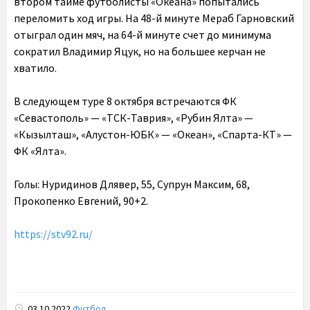
втором тайме футболисты «Океана» попытались
переломить ход игры. На 48-й минуте Мераб Гарновский
отыграл один мяч, на 64-й минуте счет до минимума
сократил Владимир Яцук, но на большее керчан не
хватило.
В следующем туре 8 октября встречаются ФК
«Севастополь» — «ТСК-Таврия», «Рубин Ялта» —
«Кызылташ», «Алустон-ЮБК» — «Океан», «Спарта-КТ» —
ФК «Ялта».
Голы: Нуридинов Длявер, 55, Супрун Максим, 68,
Прокопенко Евгений, 90+2.
https://stv92.ru/
03.10.2022
Футбол