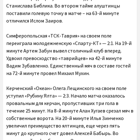
Станислава Библика. Во втором тайме алуштинцы
поставили голевую точку в матче – на 63-й минуте
отличился Ислом Заиров.
Симферопольская «ТСК-Таврия» на своем поле
переиграла молодежненскую «Спарту-КТ» — 2:1. На 19-й
минуте Артем Забун вывел столичный клуб вперед.
Удвоил превосходство «таврийцев» на 42-й минуте
Вадим Зубавленко. Единственный мяч в составе гостей
на 72-й минуте провел Михаил Мухин.
Керченский «Океан» Олега Лещинского на своем поле
уступил «Рубину Ялта» — 2:3. Начало матча оказалось
провальным для керчан, пропустивших три гола в
течение 25 минут. На 8-й минуте Алан Хугаев срезал мяч в
собственные ворота. На 20-й минуте Илья Зинченко
увеличил преимущество ялтинцев, еще через пять
минут до крупного счет довел Алексей Бабырь. Во