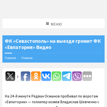
МЕНЮ
ФК «Севастополь» на выезде громит ФК
«Евпатория» Видео
Главная
Главная
1
На 24-й минуте Редван Османов пробивал по воротам
«Евпатории» — голкипер хозяев Владислав Шевченко с