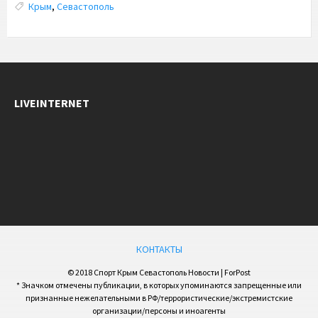
Tags:
Крым
,
Севастополь
LIVEINTERNET
КОНТАКТЫ
© 2018 Спорт Крым Севастополь Новости | ForPost
* Значком отмечены публикации, в которых упоминаются запрещенные или
признанные нежелательными в РФ/террористические/экстремистские
организации/персоны и иноагенты