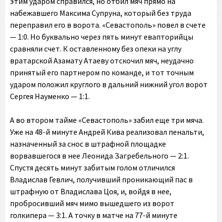
этим ударом справился, но отбил мяч прямо на
набежавшего Максима Супруна, который без труда
переправил его в ворота. «Севастополь» повел в счете
— 1:0. Но буквально через пять минут евапторийцы
сравняли счет. К оставленному без опеки на углу
вратарской Азамату Атаеву отскочил мяч, неудачно
принятый его партнером по команде, и тот точным
ударом положил круглого в дальний нижний угол ворот
Сергея Науменко — 1:1.
А во втором тайме «Севастополь» забил еще три мяча.
Уже на 48-й минуте Андрей Кива реализовал пенальти,
назначенный за снос в штрафной площадке
ворвавшегося в нее Леонида Загребельного — 2:1.
Спустя десять минут забитым голом отличился
Владислав Гевлич, получивший проникающий пас в
штрафную от Владислава Цоя, и, войдя в нее,
пробросивший мяч мимо вышедшего из ворот
голкипера — 3:1. А точку в матче на 77-й минуте