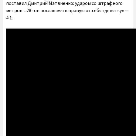
поставил Дмитрий Матвиенко: ударом со штрафного
метров с 28- он послал мяч в правую от себя «девятку» —
4:1.