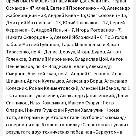
время выступавших за нашу команду. Среди них: Редван
Османов – 47 мячей, Евгений Прокопенко – 40, Александр
Жабокрицкий – 33, Андрей Кива – 15, Олег Солович – 15,
Дмитрий Матвиенко – 13, Юрий Плешаков – 12, Сергей
Ференчак – 8, Андрей Паныч – 7, Игорь Рогованов – 7,
Никита Скворцов – 6, Алексей Яблонский – 6. По 5 голов
забили Матвей Гуйганов, Тарас Медведенко и Захар
Тарасенко, по 4 – Денис Шевчук, Игорь Дудов, Антон
Голенков, Виталий Мироненко, Владислав Цой, Антон
Пенчелюзов, по 3 – Владислав Гевлич, Александр
Смирнов, Алексей Ткач, по 2 – Андрей Степанов, Иван
Шишкин, Артём Култышев, Александр Борщ, Александр
Колесник, Роман Климентовский, Алексей Шебанов, по 1
– Станислав Гудзикевич, Александр Данишевский, Денис
Ситников, Илья Кожемякин, Максим Супрун, Петр
Опарин, Никита Глушков и Рустем Халлиулин. Кроме
того, авторами ещё 9 голов стали футболисты команд-
соперниц и ещё 6 голов в копилку «Севастополя» упали в
результате двух технических побед над «Беркутом» в