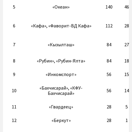
5
«Океан»
140
46
6
«Кафа», «Фаворит-ВД Кафа»
112
28
7
«Кызылташ»
84
27
8
«Рубин», «Рубин-Ялта»
84
18
9
«Инкомспорт»
56
15
«Бахчисарай», «КФУ-
10
56
14
Бахчисарай»
11
«Гвардеец»
28
5
12
«Беркут»
28
1