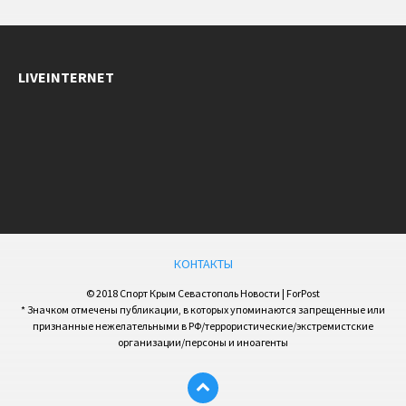
LIVEINTERNET
КОНТАКТЫ
© 2018 Спорт Крым Севастополь Новости | ForPost
* Значком отмечены публикации, в которых упоминаются запрещенные или
признанные нежелательными в РФ/террористические/экстремистские
организации/персоны и иноагенты