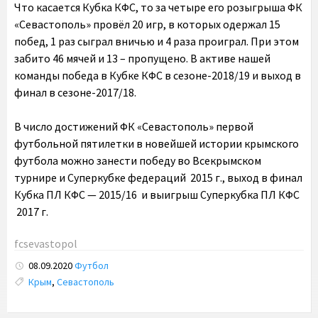
Что касается Кубка КФС, то за четыре его розыгрыша ФК
«Севастополь» провёл 20 игр, в которых одержал 15
побед, 1 раз сыграл вничью и 4 раза проиграл. При этом
забито 46 мячей и 13 – пропущено. В активе нашей
команды победа в Кубке КФС в сезоне-2018/19 и выход в
финал в сезоне-2017/18.
В число достижений ФК «Севастополь» первой
футбольной пятилетки в новейшей истории крымского
футбола можно занести победу во Всекрымском
турнире и Суперкубке федераций 2015 г., выход в финал
Кубка ПЛ КФС — 2015/16 и выигрыш Суперкубка ПЛ КФС
2017 г.
fcsevastopol
08.09.2020
Футбол
Tags:
Крым
,
Севастополь