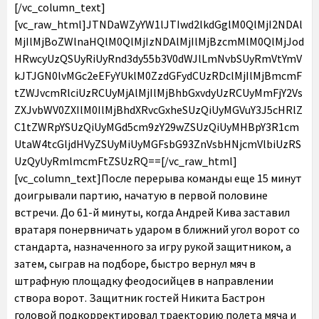
[/vc_column_text]
[vc_raw_html]JTNDaWZyYW1lJTIwd2lkdGglM0QlMjI2NDAl
MjIlMjBoZWlnaHQlM0QlMjIzNDAlMjIlMjBzcmMlM0QlMjJod
HRwcyUzQSUyRiUyRnd3dy55b3V0dWJlLmNvbSUyRmVtYmV
kJTJGN0lvMGc2eEFyYUklM0ZzdGFydCUzRDclMjIlMjBmcmF
tZWJvcmRlciUzRCUyMjAlMjIlMjBhbGxvdyUzRCUyMmFjY2Vs
ZXJvbWV0ZXIlM0IlMjBhdXRvcGxheSUzQiUyMGVuY3J5cHRlZ
C1tZWRpYSUzQiUyMGd5cm9zY29wZSUzQiUyMHBpY3R1cm
UtaW4tcGljdHVyZSUyMiUyMGFsbG93ZnVsbHNjcmVlbiUzRS
UzQyUyRmlmcmFtZSUzRQ==[/vc_raw_html]
[vc_column_text]После перерыва команды еще 15 минут
доигрывали партию, начатую в первой половине
встречи. До 61-й минуты, когда Андрей Кива заставил
вратаря понервничать ударом в ближний угол ворот со
стандарта, назначенного за игру рукой защитником, а
затем, сыграв на подборе, быстро вернул мяч в
штрафную площадку феодосийцев в направлении
створа ворот. Защитник гостей Никита Бастрон
головой подкорректировал траекторию полета мяча и