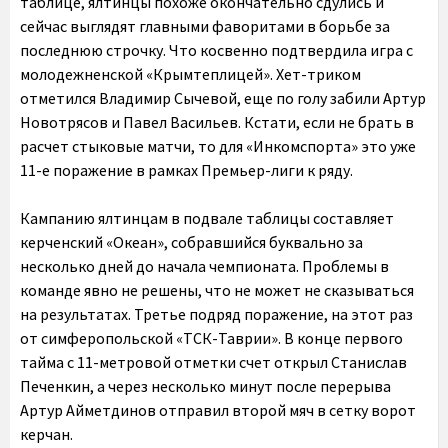
таблице, ялтинцы похоже окончательно сдулись и
сейчас выглядят главными фаворитами в борьбе за
последнюю строчку. Что косвенно подтвердила игра с
молодежненской «Крымтеплицей». Хет-триком
отметился Владимир Сычевой, еще по голу забили Артур
Новотрясов и Павел Васильев. Кстати, если не брать в
расчет стыковые матчи, то для «Инкомспорта» это уже
11-е поражение в рамках Премьер-лиги к ряду.
Кампанию ялтинцам в подвале таблицы составляет
керченский «Океан», собравшийся буквально за
несколько дней до начала чемпионата. Проблемы в
команде явно не решены, что не может не сказываться
на результатах. Третье подряд поражение, на этот раз
от симферопольской «ТСК-Таврии». В конце первого
тайма с 11-метровой отметки счет открыл Станислав
Печенкин, а через несколько минут после перерыва
Артур Айметдинов отправил второй мяч в сетку ворот
керчан.