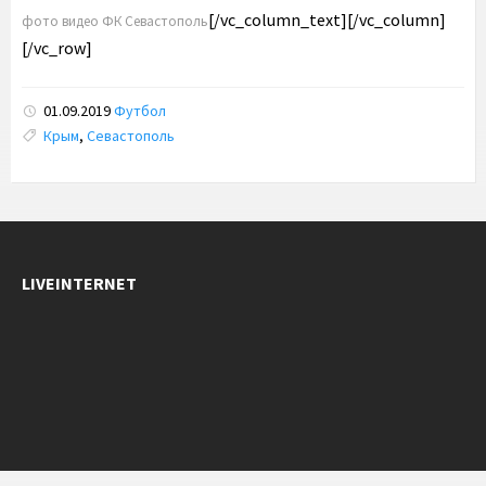
[/vc_column_text][/vc_column]
фото видео ФК Севастополь
[/vc_row]
01.09.2019
Футбол
Tags:
Крым
,
Севастополь
LIVEINTERNET