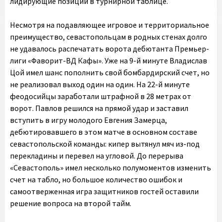
лидирующие позиции в турнирной таблице.
Несмотря на подавляющее игровое и территориальное
преимущество, севастопольцам в родных стенах долго
не удавалось распечатать ворота дебютанта Премьер-
лиги «Фаворит-ВД Кафы». Уже на 9-й минуте Владислав
Цой имел шанс пополнить свой бомбардирский счет, но
не реализовал выход один на один. На 22-й минуте
феодосийцы заработали штрафной в 28 метрах от
ворот. Павлов решился на прямой удар и заставил
вступить в игру молодого Евгения Замерца,
дебютировавшего в этом матче в основном составе
севастопольской команды: кипер вытянул мяч из-под
перекладины и перевел на угловой. До перерыва
«Севастополь» имел несколько полумоментов изменить
счет на табло, но большое количество ошибок и
самоотверженная игра защитников гостей оставили
решение вопроса на второй тайм.