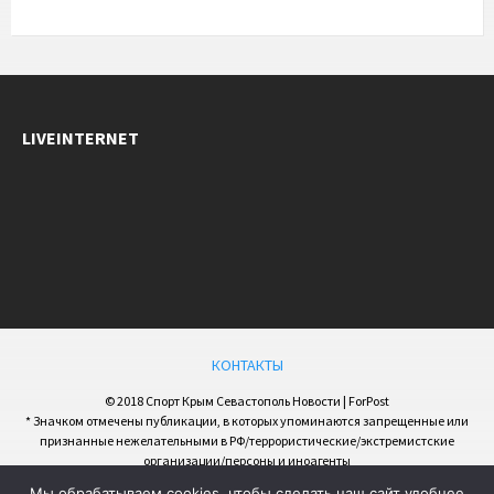
LIVEINTERNET
КОНТАКТЫ
© 2018 Спорт Крым Севастополь Новости | ForPost
* Значком отмечены публикации, в которых упоминаются запрещенные или
признанные нежелательными в РФ/террористические/экстремистские
организации/персоны и иноагенты
Мы обрабатываем cookies, чтобы сделать наш сайт удобнее