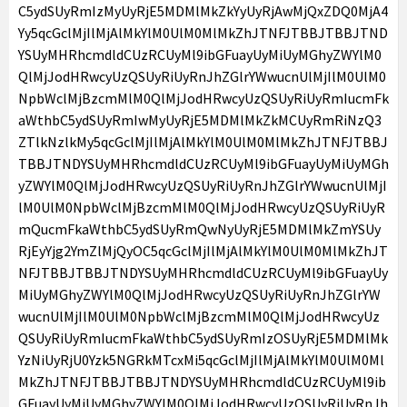
C5ydSUyRmIzMyUyRjE5MDMlMkZkYyUyRjAwMjQxZDQ0MjA4
Yy5qcGclMjIlMjAlMkYlM0UlM0MlMkZhJTNFJTBBJTBBJTND
YSUyMHRhcmdldCUzRCUyMl9ibGFuayUyMiUyMGhyZWYlM0
QlMjJodHRwcyUzQSUyRiUyRnJhZGlrYWwucnUlMjIlM0UlM0
NpbWclMjBzcmMlM0QlMjJodHRwcyUzQSUyRiUyRmIucmFk
aWthbC5ydSUyRmIwMyUyRjE5MDMlMkZkMCUyRmRiNzQ3
ZTlkNzlkMy5qcGclMjIlMjAlMkYlM0UlM0MlMkZhJTNFJTBBJ
TBBJTNDYSUyMHRhcmdldCUzRCUyMl9ibGFuayUyMiUyMGh
yZWYlM0QlMjJodHRwcyUzQSUyRiUyRnJhZGlrYWwucnUlMjI
lM0UlM0NpbWclMjBzcmMlM0QlMjJodHRwcyUzQSUyRiUyR
mQucmFkaWthbC5ydSUyRmQwNyUyRjE5MDMlMkZmYSUy
RjEyYjg2YmZlMjQyOC5qcGclMjIlMjAlMkYlM0UlM0MlMkZhJT
NFJTBBJTBBJTNDYSUyMHRhcmdldCUzRCUyMl9ibGFuayUy
MiUyMGhyZWYlM0QlMjJodHRwcyUzQSUyRiUyRnJhZGlrYW
wucnUlMjIlM0UlM0NpbWclMjBzcmMlM0QlMjJodHRwcyUz
QSUyRiUyRmIucmFkaWthbC5ydSUyRmIzOSUyRjE5MDMlMk
YzNiUyRjU0Yzk5NGRkMTcxMi5qcGclMjIlMjAlMkYlM0UlM0Ml
MkZhJTNFJTBBJTBBJTNDYSUyMHRhcmdldCUzRCUyMl9ib
GFuayUyMiUyMGhyZWYlM0QlMjJodHRwcyUzQSUyRiUyRnJh