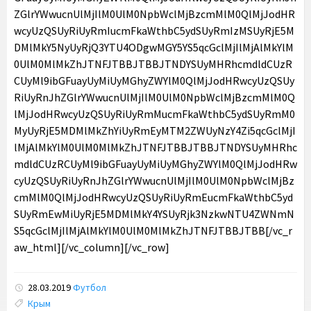
ZGlrYWwucnUlMjIlM0UlM0NpbWclMjBzcmMlM0QlMjJodHR
wcyUzQSUyRiUyRmIucmFkaWthbC5ydSUyRmIzMSUyRjE5M
DMlMkY5NyUyRjQ3YTU4ODgwMGY5YS5qcGclMjIlMjAlMkYlM
0UlM0MlMkZhJTNFJTBBJTBBJTNDYSUyMHRhcmdldCUzR
CUyMl9ibGFuayUyMiUyMGhyZWYlM0QlMjJodHRwcyUzQSUy
RiUyRnJhZGlrYWwucnUlMjIlM0UlM0NpbWclMjBzcmMlM0Q
lMjJodHRwcyUzQSUyRiUyRmMucmFkaWthbC5ydSUyRmM0
MyUyRjE5MDMlMkZhYiUyRmEyMTM2ZWUyNzY4Zi5qcGclMjI
lMjAlMkYlM0UlM0MlMkZhJTNFJTBBJTBBJTNDYSUyMHRhc
mdldCUzRCUyMl9ibGFuayUyMiUyMGhyZWYlM0QlMjJodHRw
cyUzQSUyRiUyRnJhZGlrYWwucnUlMjIlM0UlM0NpbWclMjBz
cmMlM0QlMjJodHRwcyUzQSUyRiUyRmEucmFkaWthbC5yd
SUyRmEwMiUyRjE5MDMlMkY4YSUyRjk3NzkwNTU4ZWNmN
S5qcGclMjIlMjAlMkYlM0UlM0MlMkZhJTNFJTBBJTBB[/vc_r
aw_html][/vc_column][/vc_row]
28.03.2019
Футбол
Tags:
Крым