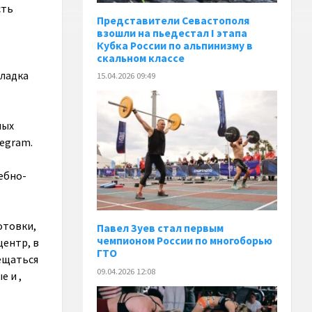
сть
Представители Севастополя
взошли на пьедестал I этапа
Кубка России по альпинизму в
скальном классе
кладка
15.04.2026 09:49
ных
legram.
ебно-
отовки,
Павел Зуев стал первым
чемпионом России по многоборью
центр, в
ГТО
мещаться
09.04.2026 12:08
 и ,