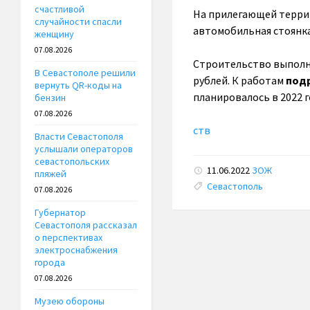
счастливой
На прилегающей террит
случайности спасли
автомобильная стоянка 
женщину
07.08.2026
Строительство выполня
В Севастополе решили
рублей. К работам
подр
вернуть QR-коды на
планировалось в 2022 г
бензин
07.08.2026
ств
Власти Севастополя
услышали операторов
севастопольских
11.06.2022
ЗОЖ
пляжей
Tags:
Севастополь
07.08.2026
Губернатор
Севастополя рассказал
о перспективах
электроснабжения
города
07.08.2026
Музею обороны