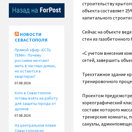
строительству крытого
объекта составляет 25
капитального строите
Сейчас на объекте веде
НОВОСТИ
стен из газобетонного
СЕВАСТОПОЛЯ
Прямой эфир «ЕСТЬ
«С учетом внесения из
ТЕМА». Почему
сетей, завершить объек
россияне мечтают
жить в частных домах,
но остаются в
Трехэтажное здание кр
квартирах?
тренировочного процес
07.08.2026
Кого в Севастополе
Проектом предусмотрен
готовы взять на работу
хореографический клас
для защиты города от
дронов
составе которого масса
07.08.2026
тренерские комнаты, п
санузлы, админпомеще
На центральном пляже
Севастополя по