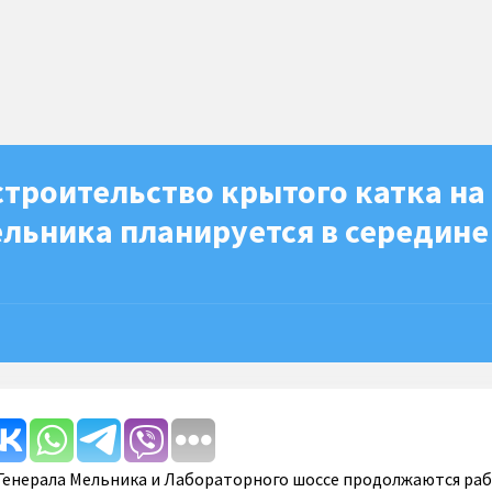
троительство крытого катка на
льника планируется в середине
Генерала Мельника и Лабораторного шоссе продолжаются ра