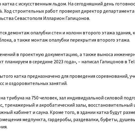
 катка с искусственным льдом. На сегодняшний день готовно
%. Ход строительных работ проверил директор департамента
льства Севастополя Илларион Гапицонов.
тся демонтаж опалубки стен и колонн второго этажа здания, 
 блока, а также монтаж опалубки перекрытия второго этажа.
менений в проектную документацию, а также выноса инженер
т планируем в середине 2023 года», – написал Гапицонов в Te
ытого катка предназначено для проведения соревнований, уч
с и оздоровительных занятий.
а трибуна на 750 человек, зал индивидуальной силовой подг
с, тренажерный и акробатический залы, восстановительный 
жный кабинет и сауна. Кроме того, в здании катка будут раз
омещения медпункта, гардеробы, раздевалки, буфеты, душевые
ния.