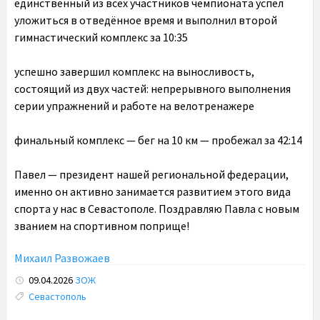
единственный из всех участников чемпионата успел
уложиться в отведённое время и выполнил второй
гимнастический комплекс за 10:35
успешно завершил комплекс на выносливость,
состоящий из двух частей: непрерывного выполнения
серии упражнений и работе на велотренажере
финальный комплекс — бег на 10 км — пробежал за 42:14
Павел — президент нашей региональной федерации,
именно он активно занимается развитием этого вида
спорта у нас в Севастополе. Поздравляю Павла с новым
званием на спортивном поприще!
Михаил Развожаев
09.04.2026
ЗОЖ
Tags:
Севастополь