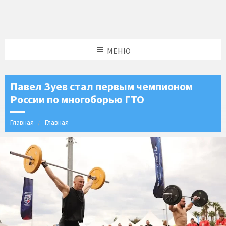
МЕНЮ
Павел Зуев стал первым чемпионом
России по многоборью ГТО
Главная
Главная