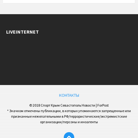
LIVEINTERNET
КОНТАКТЫ
© 2018 Спорт Крым Севастополь Новости | ForPost
* Значком отмечены публикации, в которых упоминаются запрещенные или
признанные нежелательными в РФ/террористические/экстремистские
организации/персоны и иноагенты