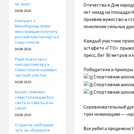
не знает
Отечества и Дня народ
06.08.2026
лет назад на площади 
проявив мужество и ст
Контракт с
поколение сильных ду
Минобороны помог
иностранцам получить
российские паспорта в
Каждый участник прило
Севастополе
эстафете «ГТО»: прыжок
06.08.2026
пресс, бег 30 метров и
Ради подъезда к
онкодиспансеру в
Победители и призеры 
Севастополе изымают
частный участок
Спортивная школа
06.08.2026
Спортивная школа
Спортивная школа
Бизнес поможет
севастопольцам без
света оставаться на
Соревновательный дух 
связи
трёх номинациях — «кр
06.08.2026
Отдых на сапбордах
Все ребята продемонст
чуть не обернулся