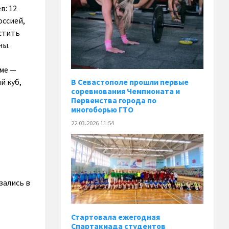
в: 12
оссией,
астить
ны.
ме —
й куб,
В Севастополе прошли первые
соревнования Чемпионата и
Первенства города по
многоборью ГТО
22.03.2026 11:54
зались в
Стартовала ежегодная
Спартакиада студентов