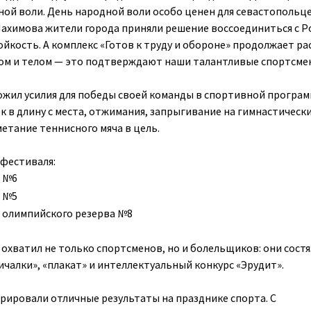
ной воли. День народной воли особо ценен для севастопольце
Нахимова жители города приняли решение воссоединиться с Р
ойкость. А комплекс «Готов к труду и обороне» продолжает р
хом и телом — это подтверждают наши талантливые спортсме
жил усилия для победы своей команды в спортивной програм
 в длину с места, отжимания, запрыгивание на гимнастически
 метание теннисного мяча в цель.
фестиваля:
 №6
 №5
 олимпийского резерва №8
охватил не только спортсменов, но и болельщиков: они состя
ичалки», «плакат» и интеллектуальный конкурс «Эрудит».
рировали отличные результаты на празднике спорта. С