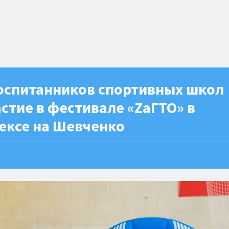
воспитанников спортивных школ
стие в фестивале «ZaГТО» в
ексе на Шевченко