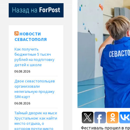
НОВОСТИ
СЕВАСТОПОЛЯ
Как получить
бюджетные 5 тысяч
рублей на подготовку
детей к школе
06.08.2026
Двое севастопольцев
организовали
нелегальную продажу
SIM-карт
06.08.2026
Тайный дворик на мысе
Хрустальном: как найти
место отдыха, о
Фестиваль прошел в п
котором почти никто