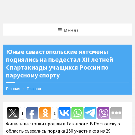
МЕНЮ
Юные севастопольские яхтсмены
поднялись на пьедестал XII летней
Спартакиады учащихся России по
парусному спорту
Главная
Главная
1
1
Финальные гонки прошли в Таганроге. В Ростовскую
область съехались порядка 150 участников из 29