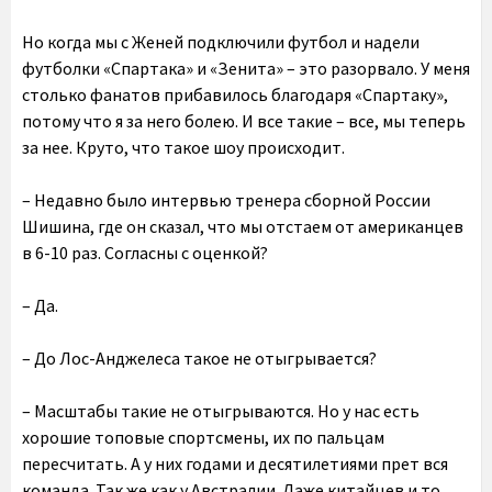
Но когда мы с Женей подключили футбол и надели
футболки «Спартака» и «Зенита» – это разорвало. У меня
столько фанатов прибавилось благодаря «Спартаку»,
потому что я за него болею. И все такие – все, мы теперь
за нее. Круто, что такое шоу происходит.
– Недавно было
интервью
тренера сборной России
Шишина, где он сказал, что мы отстаем от американцев
в 6-10 раз. Согласны с оценкой?
– Да.
– До Лос-Анджелеса такое не отыгрывается?
– Масштабы такие не отыгрываются. Но у нас есть
хорошие топовые спортсмены, их по пальцам
пересчитать. А у них годами и десятилетиями прет вся
команда. Так же как у Австралии. Даже китайцев и то