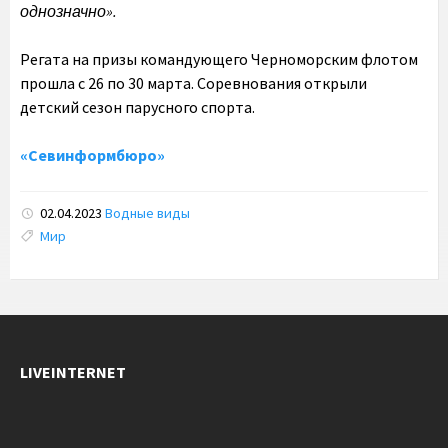
однозначно».
Регата на призы командующего Черноморским флотом
прошла с 26 по 30 марта. Соревнования открыли
детский сезон парусного спорта.
«Севинформбюро»
02.04.2023
Водные виды
Tags:
Мир
LIVEINTERNET