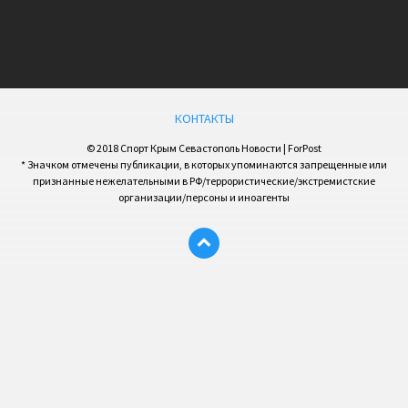
КОНТАКТЫ
© 2018 Спорт Крым Севастополь Новости | ForPost
* Значком отмечены публикации, в которых упоминаются запрещенные или
признанные нежелательными в РФ/террористические/экстремистские
организации/персоны и иноагенты