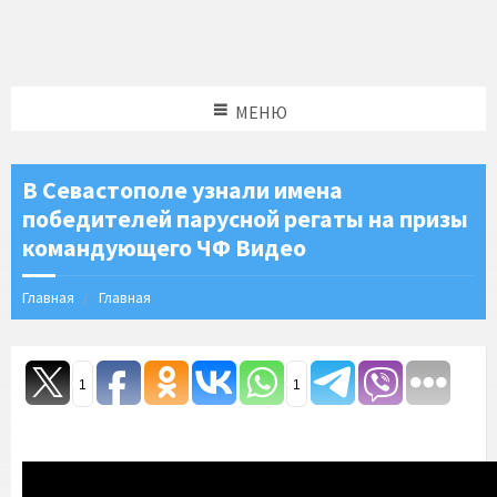
МЕНЮ
В Севастополе узнали имена
победителей парусной регаты на призы
командующего ЧФ Видео
Главная
Главная
1
1