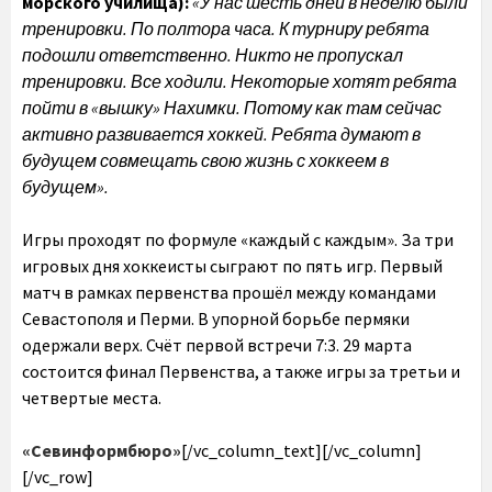
морского училища):
«У нас шесть дней в неделю были
тренировки. По полтора часа. К турниру ребята
подошли ответственно. Никто не пропускал
тренировки. Все ходили.
Некоторые хотят ребята
пойти в «вышку» Нахимки. Потому как там сейчас
активно развивается хоккей. Ребята думают в
будущем совмещать свою жизнь с хоккеем в
будущем».
Игры проходят по формуле «каждый с каждым». За три
игровых дня хоккеисты сыграют по пять игр. Первый
матч в рамках первенства прошёл между командами
Севастополя и Перми. В упорной борьбе пермяки
одержали верх. Счёт первой встречи 7:3. 29 марта
состоится финал Первенства, а также игры за третьи и
четвертые места.
«Севинформбюро»
[/vc_column_text][/vc_column]
[/vc_row]