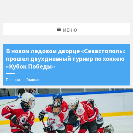
МЕНЮ
В новом ледовом дворце «Севастополь»
прошел двухдневный турнир по хоккею
«Кубок Победы»
Главная
Главная