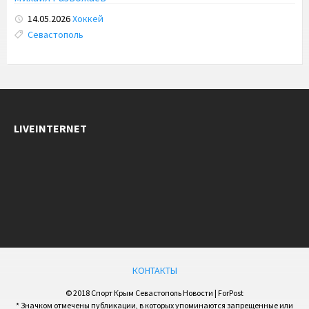
14.05.2026
Хоккей
Tags:
Севастополь
LIVEINTERNET
КОНТАКТЫ
© 2018 Спорт Крым Севастополь Новости | ForPost
* Значком отмечены публикации, в которых упоминаются запрещенные или