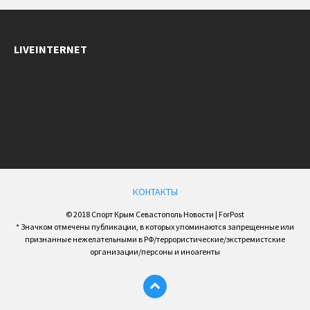
LIVEINTERNET
КОНТАКТЫ
© 2018 Спорт Крым Севастополь Новости | ForPost
* Значком отмечены публикации, в которых упоминаются запрещенные или
признанные нежелательными в РФ/террористические/экстремистские
организации/персоны и иноагенты