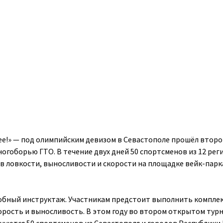
ее!» — под олимпийским девизом в Севастополе прошёл втор
огоборью ГТО. В течение двух дней 50 спортсменов из 12 рег
в ловкости, выносливости и скорости на площадке вейк-парка
обный инструктаж. Участникам предстоит выполнить компле
корость и выносливость. В этом году во втором открытом тур