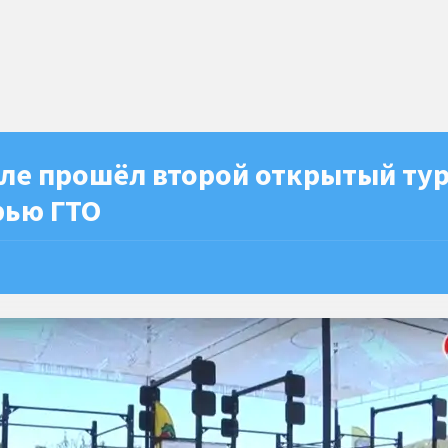
оле прошёл второй открытый ту
рью ГТО