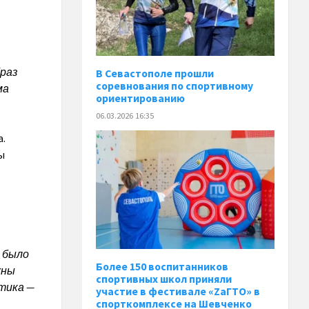
браз
В Севастополе прошли
соревнования по спортивному
ма
ориентированию
06.03.2026 16:35
а.
ы
е было
Более 150 воспитанников
жны
спортивных школ приняли
етика —
участие в фестивале «ZaГТО» в
спорткомплексе на Шевченко