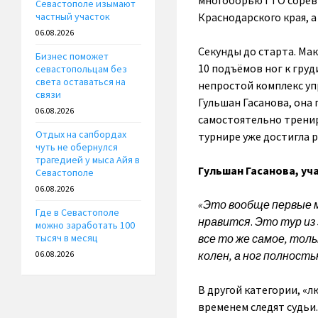
многоборью ГТО соревн
Севастополе изымают
Краснодарского края, 
частный участок
06.08.2026
Секунды до старта. Мак
Бизнес поможет
10 подъёмов ног к груд
севастопольцам без
света оставаться на
непростой комплекс уп
связи
Гульшан Гасанова, она 
06.08.2026
самостоятельно тренир
Отдых на сапбордах
турнире уже достигла 
чуть не обернулся
трагедией у мыса Айя в
Гульшан Гасанова, уч
Севастополе
06.08.2026
«Это вообще первые мо
Где в Севастополе
нравится
.
Это тур из
можно заработать 100
все то же самое, тольк
тысяч в месяц
колен, а ног полность
06.08.2026
В другой категории, «
временем следят судьи