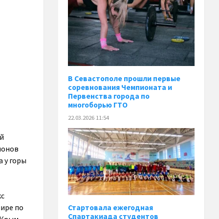
В Севастополе прошли первые
соревнования Чемпионата и
Первенства города по
многоборью ГТО
22.03.2026 11:54
ой
ионов
 у горы
кс
нире по
Стартовала ежегодная
Спартакиада студентов