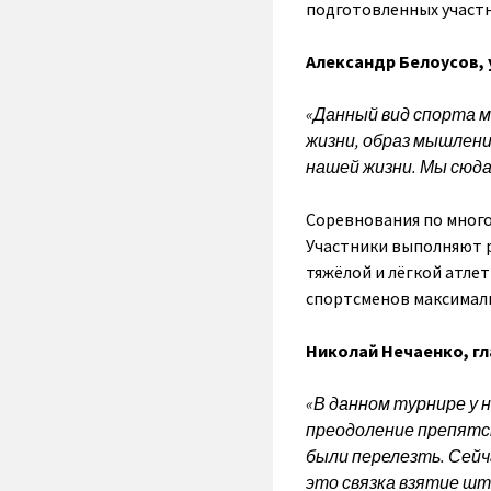
подготовленных участн
Александр Белоусов, 
«Данный вид спорта мн
жизни, образ мышлени
нашей жизни. Мы сюда
Соревнования по много
Участники выполняют 
тяжёлой и лёгкой атлет
спортсменов максимал
Николай Нечаенко, гл
«В данном турнире у н
преодоление препятст
были перелезть. Сейч
это связка взятие шт