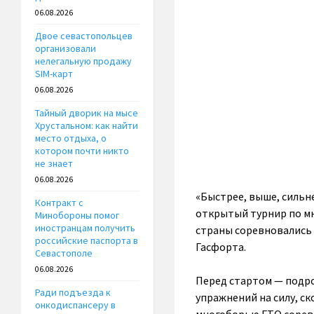
06.08.2026
Двое севастопольцев
организовали
нелегальную продажу
SIM-карт
06.08.2026
Тайный дворик на мысе
Хрустальном: как найти
место отдыха, о
котором почти никто
не знает
06.08.2026
«Быстрее, выше, сильн
Контракт с
открытый турнир по мн
Минобороны помог
иностранцам получить
страны соревновались 
российские паспорта в
Гасфорта.
Севастополе
06.08.2026
Перед стартом — подр
Ради подъезда к
упражнений на силу, с
онкодиспансеру в