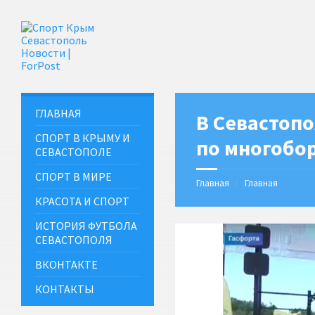
ГЛАВНАЯ
В Севастоп
СПОРТ В КРЫМУ И
по многобо
СЕВАСТОПОЛЕ
СПОРТ В МИРЕ
Главная
Главная
КРАСОТА И СПОРТ
ИСТОРИЯ ФУТБОЛА
СЕВАСТОПОЛЯ
ВКОНТАКТЕ
КОНТАКТЫ