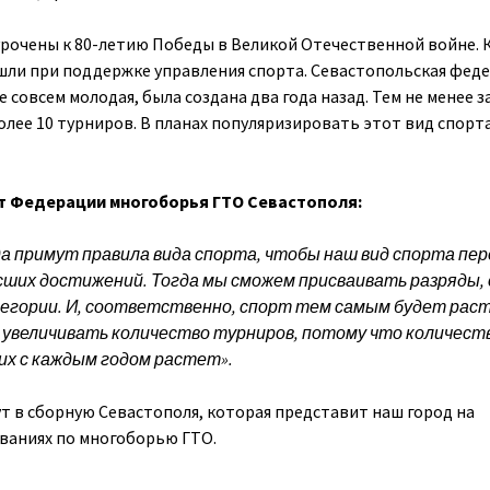
рочены к 80-летию Победы в Великой Отечественной войне. К
шли при поддержке управления спорта. Севастопольская фед
совсем молодая, была создана два года назад. Тем не менее з
олее 10 турниров. В планах популяризировать этот вид спорта
нт Федерации многоборья ГТО Севастополя:
да примут правила вида спорта, чтобы наш вид спорта пер
сших достижений.
Тогда мы сможем присваивать разряды,
егории. И, соответственно, спорт тем самым будет раст
 увеличивать количество турниров, потому что количест
их с каждым годом растет».
т в сборную Севастополя, которая представит наш город на
ваниях по многоборью ГТО.