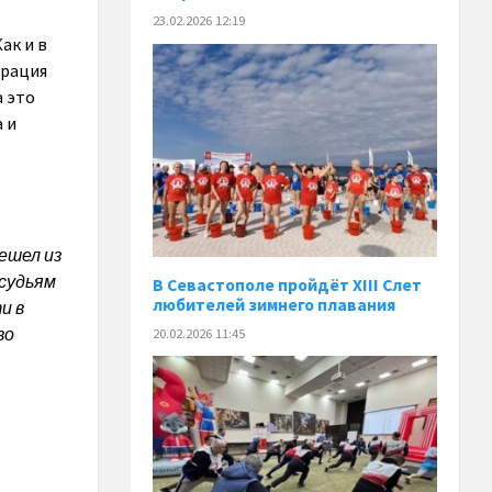
23.02.2026 12:19
ак и в
ерация
а это
 и
ешел из
 судьям
В Севастополе пройдёт XIII Слет
любителей зимнего плавания
и в
во
20.02.2026 11:45