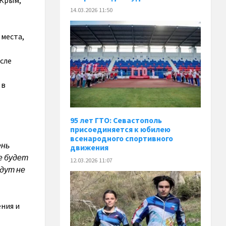
 Крым,
14.03.2026 11:50
 места,
сле
 в
95 лет ГТО: Севастополь
присоединяется к юбилею
всенародного спортивного
ень
движения
е будет
12.03.2026 11:07
удут не
ения и