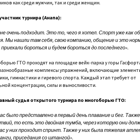
иков как среди мужчин, так и среди женщин.
участник турнира (Анапа):
е очень подходит. Это то, чего я хотел. Спорт уже как о
я. Мы нашли там себя, свою компанию, общение и это нор
 приехали бороться и будем бороться до последнего».
борью ГТО проходят на площадке вейк-парка у горы Гасфорт
разнообразные комплексы упражнений, включающие элемент
ики, гимнастики и гиревого спорта. Каждый этап требует от
ьной концентрации, силы и выносливости.
авный судья открытого турнира по многоборью ГТО:
ас было представлено в первый день плавание и бег. Такж
вий, то есть это двойная тумба, через которую они дол
ас у них проходит спринт. Также у них была тяжелая атл
анги, приседания со штангой».