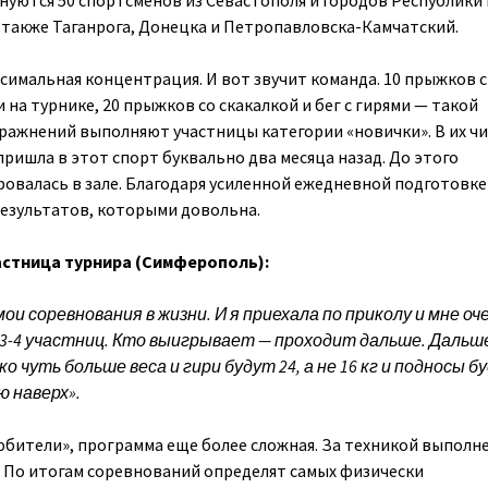
уются 50 спортсменов из Севастополя и городов Республики
а также Таганрога, Донецка и Петропавловска-Камчатский.
симальная концентрация. И вот звучит команда. 10 прыжков с
и на турнике, 20 прыжков со скакалкой и бег с гирями — такой
ражнений выполняют участницы категории «новички». В их чи
пришла в этот спорт буквально два месяца назад. До этого
овалась в зале. Благодаря усиленной ежедневной подготовке
результатов, которыми довольна.
астница турнира (Симферополь):
и соревнования в жизни. И я приехала по приколу и мне оч
 3-4 участниц. Кто выигрывает — проходит дальше. Дальш
о чуть больше веса и гири будут 24, а не 16 кг и подносы б
ю наверх».
любители», программа еще более сложная. За техникой выполн
. По итогам соревнований определят самых физически