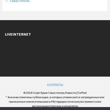
Севастополь
LIVEINTERNET
КОНТАКТЫ
© 2018 Спорт Крым Севастополь Новости | ForPost
* Значком отмечены публикации, в которых упоминаются запрещенные или
признанные нежелательными в РФ/террористические/экстремистские
организации/персоны и иноагенты