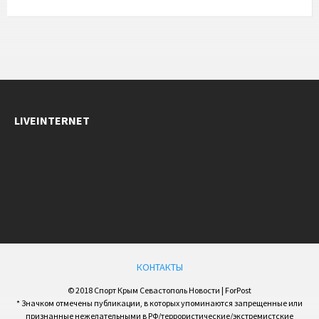
LIVEINTERNET
КОНТАКТЫ
© 2018 Спорт Крым Севастополь Новости | ForPost
* Значком отмечены публикации, в которых упоминаются запрещенные или
признанные нежелательными в РФ/террористические/экстремистские