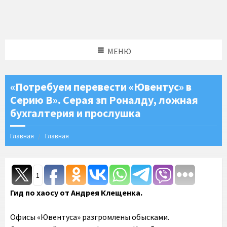
МЕНЮ
«Потребуем перевести «Ювентус» в
Серию В». Серая зп Роналду, ложная
бухгалтерия и прослушка
Главная
Главная
1
Гид по хаосу от Андрея Клещенка.
Офисы «Ювентуса» разгромлены обысками.