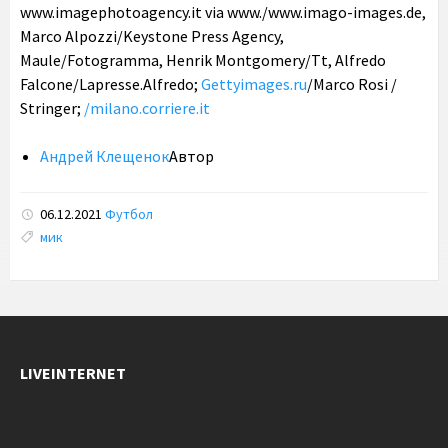
www.imagephotoagency.it via www./www.imago-images.de,
Marco Alpozzi/Keystone Press Agency,
Maule/Fotogramma, Henrik Montgomery/Tt, Alfredo
Falcone/Lapresse.Alfredo;
Gettyimages.ru
/Marco Rosi /
Stringer;
/milano.corriere.it
Андрей Клещенок
Автор
06.12.2021
Футбол
Tags:
мик
LIVEINTERNET