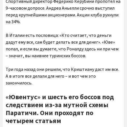
Спортивный директор Федерико Керубини пропотел на
9-часовом допросе. Андреа Аньелли срочно выступил
перед крупнейшими акционерами. Акции клуба рухнули
на 34%.
В Италии есть пословица: «Кто считает, что деньги
дадут ему все, сам будет делать все для денег». «Юве»
попал, и если вы думаете, что Роналду здесь ни при чем
– значит, вы наивнее туринских боссов.
Три года назад они решили, что Криштиану даст им все.
А в итоге все делали для него – и вот чем это
закончилось.
«Ювентус» и шесть его боссов под
следствием из-за мутной схемы
Паратичи. Они проходят по
четырем статьям