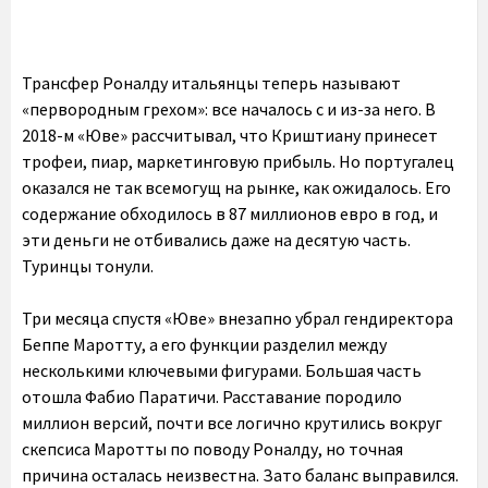
Трансфер Роналду итальянцы теперь называют
«первородным грехом»: все началось с и из-за него. В
2018-м «Юве» рассчитывал, что Криштиану принесет
трофеи, пиар, маркетинговую прибыль. Но португалец
оказался не так всемогущ на рынке, как ожидалось. Его
содержание обходилось в 87 миллионов евро в год, и
эти деньги не отбивались даже на десятую часть.
Туринцы тонули.
Три месяца спустя «Юве» внезапно убрал гендиректора
Беппе Маротту, а его функции разделил между
несколькими ключевыми фигурами. Большая часть
отошла Фабио Паратичи. Расставание породило
миллион версий, почти все логично крутились вокруг
скепсиса Маротты по поводу Роналду, но точная
причина осталась неизвестна. Зато баланс выправился.