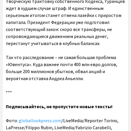
творческую трактовку собственного Кодекса, туринцев
ждет в худшем случае штраф. И единственным
серьезным итогом станет отмена лазейки с приростом
капитала. Президент Федерации уже подготовил
соответствующий закон: скоро все трансферы, не
сопровождающиеся движением реальных денег,
перестанут учитываться в клубных балансах.
Так что расследование – не самая большая проблема
«Ювентуса». Куда важнее почти 400 млн евро долгов,
больше 200 миллионов убытков, обвал акций и
вероятная отставка Андреа Аньелли.
***
Подписывайтесь, не пропустите новые тексты!
Фото:
globallookpress.com
/LiveMedia/Reporter Torino,
LaPresse/Filippo Rubin, LiveMedia/Fabrizio Carabelli,