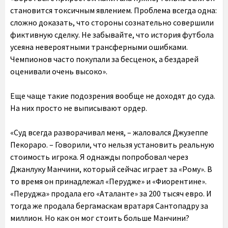
становится токсичным явлением. Проблема всегда одна:
сложно доказать, что стороны сознательно совершили
фиктивную сделку. Не забывайте, что история футбола
усеяна невероятными трансферными ошибками.
Чемпионов часто покупали за бесценок, а бездарей
оценивали очень высоко».
Еще чаще такие подозрения вообще не доходят до суда.
На них просто не выписывают ордер.
«Суд всегда разворачивал меня, – жаловался Джузеппе
Пекораро. – Говорили, что нельзя установить реальную
стоимость игрока. Я однажды попробовал через
Джанлуку Манчини, который сейчас играет за «Рому». В
то время он принадлежал «Перудже» и «Фиорентине».
«Перуджа» продала его «Аталанте» за 200 тысяч евро. И
тогда же продала бергамаскам вратаря Сантопадру за
миллион. Но как он мог стоить больше Манчини?