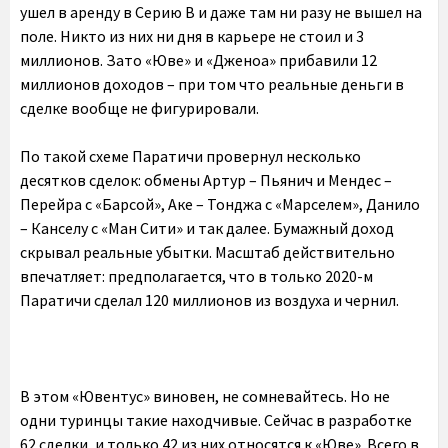
ушел в аренду в Серию В и даже там ни разу не вышел на
поле. Никто из них ни дня в карьере не стоил и 3
миллионов. Зато «Юве» и «Дженоа» прибавили 12
миллионов доходов – при том что реальные деньги в
сделке вообще не фигурировали.
По такой схеме Паратичи провернул несколько
десятков сделок: обмены Артур – Пьянич и Мендес –
Перейра с «Барсой», Аке – Тонджа с «Марселем», Данило
– Канселу с «Ман Сити» и так далее. Бумажный доход
скрывал реальные убытки. Масштаб действительно
впечатляет: предполагается, что в только 2020-м
Паратичи сделал 120 миллионов из воздуха и чернил.
В этом «Ювентус» виновен, не сомневайтесь. Но не
одни туринцы такие находчивые. Сейчас в разработке
62 сделки, и только 42 из них относятся к «Юве». Всего в