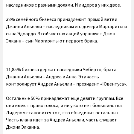
наследников с разными долями. И лидеров у них двое.
38% семейного бизнеса принадлежит прямой ветви
Джанни Аньелли – наследникам его дочери Маргариты и
сына Эдоардо. Этой частью акций управляет Джон
Элканн – сын Маргариты от первого брака.
11,85% бизнеса держат наследники Умберто, брата
Джанни Аньелли – Андреа и Анна. Эту часть
контролирует Андреа Аньелли – президент «Ювентуса».
Остальные 50% принадлежат еще девяти группам. Все
они имеют право голоса, и ни у кого нет большинства.
Лидером становится тот, кто объединит остальных.
Часть клана идет за Андреа Аньелли, часть слушает
Джона Элканна.