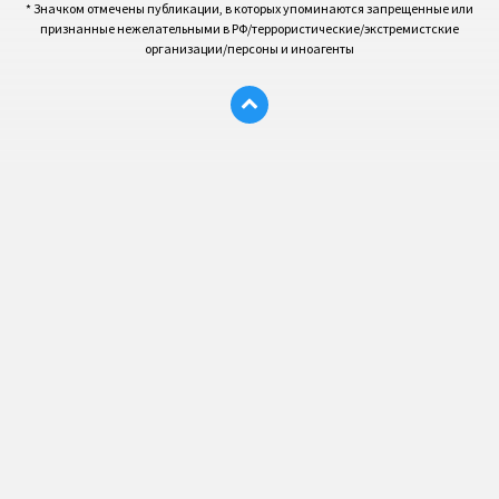
* Значком отмечены публикации, в которых упоминаются запрещенные или
признанные нежелательными в РФ/террористические/экстремистские
организации/персоны и иноагенты