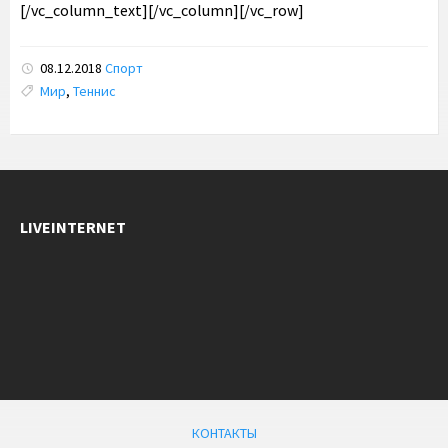
[/vc_column_text][/vc_column][/vc_row]
08.12.2018
Спорт
Tags:
Мир
,
Теннис
LIVEINTERNET
КОНТАКТЫ