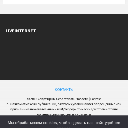
LIVEINTERNET
КОНТАКТЫ
© 2018 Спорт Крым Севастополь Новости | ForPost
* Значком отмечены публикации, в которых упоминаются запрещенные или
признанные нежелательными в РФ/террористические/экстремистские
организации/персоны и иноагенты
Мы обрабатываем cookies, чтобы сделать наш сайт удобнее