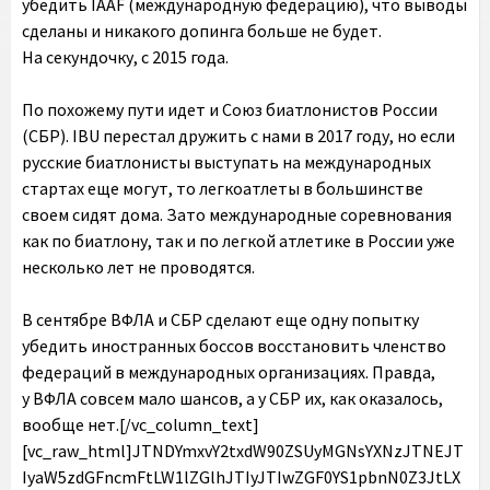
убедить IAAF (международную федерацию), что выводы
сделаны и никакого допинга больше не будет.
На секундочку, с 2015 года.
По похожему пути идет и Союз биатлонистов России
(СБР). IBU перестал дружить с нами в 2017 году, но если
русские биатлонисты выступать на международных
стартах еще могут, то легкоатлеты в большинстве
своем сидят дома. Зато международные соревнования
как по биатлону, так и по легкой атлетике в России уже
несколько лет не проводятся.
В сентябре ВФЛА и СБР сделают еще одну попытку убедить иностранных боссов восстановить членство федераций в международных организациях. Правда, у ВФЛА совсем мало шансов, а у СБР их, как оказалось, вообще нет.[/vc_column_text][vc_raw_html]JTNDYmxvY2txdW90ZSUyMGNsYXNzJTNEJTIyaW5zdGFncmFtLW1lZGlhJTIyJTIwZGF0YS1pbnN0Z3JtLXBlcm1hbGluayUzRCUyMmh0dHBzJTNBJTJGJTJGd3d3Lmluc3RhZ3JhbS5jb20lMkZwJTJGQm1WeTZfYmh6ZDklMkYlM0Z1dG1fc291cmNlJTNEaWdfZW1iZWQlMjZhbXAlM0J1dG1fY2FtcGFpZ24lM0Rsb2FkaW5nJTIyJTIwZGF0YS1pbnN0Z3JtLXZlcnNpb24lM0QlMjIxMiUyMiUyMHN0eWxlJTNEJTIyJTIwYmFja2dyb3VuZCUzQSUyM0ZGRiUzQiUyMGJvcmRlciUzQTAlM0IlMjBib3JkZXItcmFkaXVzJTNBM3B4JTNCJTIwYm94LXNoYWRvdyUzQTAlMjAwJTIwMXB4JTIwMCUyMHJnYmElMjgwJTJDMCUyQzAlMkMwLjUlMjklMkMwJTIwMXB4JTIwMTBweCUyMDAlMjByZ2JhJTI4MCUyQzAlMkMwJTJDMC4xNSUyOSUzQiUyMG1hcmdpbiUzQSUyMDFweCUzQiUyMG1heC13aWR0aCUzQTU0MHB4JTNCJTIwbWluLXdpZHRoJTNBMzI2cHglM0IlMjBwYWRkaW5nJTNBMCUzQiUyMHdpZHRoJTNBOTkuMzc1JTI1JTNCJTIwd2lkdGglM0Etd2Via2l0LWNhbGMlMjgxMDAlMjUlMjAtJTIwMnB4JTI5JTNCJTIwd2lkdGglM0FjYWxjJTI4MTAwJTI1JTIwLSUyMDJweCUyOSUzQiUyMiUzRSUzQ2RpdiUyMHN0eWxlJTNEJTIycGFkZGluZyUzQTE2cHglM0IlMjIlM0UlMjAlM0NhJTIwaHJlZiUzRCUyMmh0dHBzJTNBJTJGJTJGd3d3Lmluc3RhZ3JhbS5jb20lMkZwJTJGQm1WeTZfYmh6ZDklMkYlM0Z1dG1fc291cmNlJTNEaWdfZW1iZWQlMjZhbXAlM0J1dG1fY2FtcGFpZ24lM0Rsb2FkaW5nJTIyJTIwc3R5bGUlM0QlMjIlMjBiYWNrZ3JvdW5kJTNBJTIzRkZGRkZGJTNCJTIwbGluZS1oZWlnaHQlM0EwJTNCJTIwcGFkZGluZyUzQTAlMjAwJTNCJTIwdGV4dC1hbGlnbiUzQWNlbnRlciUzQiUyMHRleHQtZGVjb3JhdGlvbiUzQW5vbmUlM0IlMjB3aWR0aCUzQTEwMCUyNSUzQiUyMiUyMHRhcmdldCUzRCUyMl9ibGFuayUyMiUzRSUyMCUzQ2RpdiUyMHN0eWxlJTNEJTIyJTIwZGlzcGxheSUzQSUyMGZsZXglM0IlMjBmbGV4LWRpcmVjdGlvbiUzQSUyMHJvdyUzQiUyMGFsaWduLWl0ZW1zJTNBJTIwY2VudGVyJTNCJTIyJTNFJTIwJTNDZGl2JTIwc3R5bGUlM0QlMjJiYWNrZ3JvdW5kLWNvbG9yJTNBJTIwJTIzRjRGNEY0JTNCJTIwYm9yZGVyLXJhZGl1cyUzQSUyMDUwJTI1JTNCJTIwZmxleC1ncm93JTNBJTIwMCUzQiUyMGhlaWdodCUzQSUyMDQwcHglM0IlMjBtYXJnaW4tcmlnaHQlM0ElMjAxNHB4JTNCJTIwd2lkdGglM0ElMjA0MHB4JTNCJTIyJTNFJTNDJTJGZGl2JTNFJTIwJTNDZGl2JTIwc3R5bGUlM0QlMjJkaXNwbGF5JTNBJTIwZmxleCUzQiUyMGZsZXgtZGlyZWN0aW9uJTNBJTIwY29sdW1uJTNCJTIwZmxleC1ncm93JTNBJTIwMSUzQiUyMGp1c3RpZnktY29udGVudCUzQSUyMGNlbnRlciUzQiUyMiUzRSUyMCUzQ2RpdiUyMHN0eWxlJTNEJTIyJTIwYmFja2dyb3VuZC1jb2xvciUzQSUyMCUyM0Y0RjRGNCUzQiUyMGJvcmRlci1yYWRpdXMlM0ElMjA0cHglM0IlMjBmbGV4LWdyb3clM0ElMjAwJTNCJTIwaGVpZ2h0JTNBJTIwMTRweCUzQiUyMG1hcmdpbi1ib3R0b20lM0ElMjA2cHglM0IlMjB3aWR0aCUzQSUyMDEwMHB4JTNCJTIyJTNFJTNDJTJGZGl2JTNFJTIwJTNDZGl2JTIwc3R5bGUlM0QlMjIlMjBiYWNrZ3JvdW5kLWNvbG9yJTNBJTIwJTIzRjRGNEY0JTNCJTIwYm9yZGVyLXJhZGl1cyUzQSUyMDRweCUzQiUyMGZsZXgtZ3JvdyUzQSUyMDAlM0IlMjBoZWlnaHQlM0ElMjAxNHB4JTNCJTIwd2lkdGglM0ElMjA2MHB4JTNCJTIyJTNFJTNDJTJGZGl2JTNFJTNDJTJGZGl2JTNFJTNDJTJGZGl2JTNFJTNDZGl2JTIwc3R5bGUlM0QlMjJwYWRkaW5nJTNBJTIwMTklMjUlMjAwJTNCJTIyJTNFJTNDJTJGZGl2JTNFJTIwJTNDZGl2JTIwc3R5bGUlM0QlMjJkaXNwbGF5JTNBYmxvY2slM0IlMjBoZWlnaHQlM0E1MHB4JTNCJTIwbWFyZ2luJTNBMCUyMGF1dG8lMjAxMnB4JTNCJTIwd2lkdGglM0E1MHB4JTNCJTIyJTNFJTNDc3ZnJTIwd2lkdGglM0QlMjI1MHB4JTIyJTIwaGVpZ2h0JTNEJTIyNTBweCUyMiUyMHZpZXdCb3glM0QlMjIwJTIwMCUyMDYwJTIwNjAlMjIlMjB2ZXJzaW9uJTNEJTIyMS4xJTIyJTIweG1sbnMlM0QlMjJodHRwcyUzQSUyRiUyRnd3dy53My5vcmclMkYyMDAwJTJGc3ZnJTIyJTIweG1sbnMlM0F4bGluayUzRCUyMmh0dHBzJTNBJTJGJTJGd3d3LnczLm9yZyUyRjE5OTklMkZ4bGluayUyMiUzRSUzQ2clMjBzdHJva2UlM0QlMjJub25lJTIyJTIwc3Ryb2tlLXdpZHRoJTNEJTIyMSUyMiUyMGZpbGwlM0QlMjJub25lJTIyJTIwZmlsbC1ydWxlJTNEJTIyZXZlbm9kZCUyMiUzRSUzQ2clMjB0cmFuc2Zvcm0lM0QlMjJ0cmFuc2xhdGUlMjgtNTExLjAwMDAwMCUyQyUyMC0yMC4wMDAwMDAlMjklMjIlMjBmaWxsJTNEJTIyJTIzMDAwMDAwJTIyJTNFJTNDZyUzRSUzQ3BhdGglMjBkJTNEJTIyTTU1Ni44NjklMkMzMC40MSUyMEM1NTQuODE0JTJDMzAuNDElMjA1NTMuMTQ4JTJDMzIuMDc2JTIwNTUzLjE0OCUyQzM0LjEzMSUyMEM1NTMuMTQ4JTJDMzYuMTg2JTIwNTU0LjgxNCUyQzM3Ljg1MiUyMDU1Ni44NjklMkMzNy44NTIlMjBDNTU4LjkyNCUyQzM3Ljg1MiUyMDU2MC41OSUyQzM2LjE4NiUyMDU2MC41OSUyQzM0LjEzMSUyMEM1NjAuNTklMkMzMi4wNzYlMjA1NTguOTI0JTJDMzAuNDElMjA1NTYuODY5JTJDMzAuNDElMjBNNTQxJTJDNjAuNjU3JTIwQzUzNS4xMTQlMkM2MC42NTclMjA1MzAuMzQyJTJDNTUuODg3JTIwNTMwLjM0MiUyQzUwJTIwQzUzMC4zNDIlMkM0NC4xMTQlMjA1MzUuMTE0JTJDMzkuMzQyJTIwNTQxJTJDMzkuMzQyJTIwQzU0Ni44ODclMkMzOS4zNDIlMjA1NTEuNjU4JTJDNDQuMTE0JTIwNTUxLjY1OCUyQzUwJTIwQzU1MS42NTglMkM1NS44ODclMjA1NDYuODg3JTJDNjAuNjU3JTIwNTQxJTJDNjAuNjU3JTIwTTU0MSUyQzMzLjg4NiUyMEM1MzIuMSUyQzMzLjg4NiUyMDUyNC44ODYlMkM0MS4xJTIwNTI0Ljg4NiUyQzUwJTIwQzUyNC44ODYlMkM1OC44OTklMjA1MzIuMSUyQzY2LjExMyUyMDU0MSUyQzY2LjExMyUyMEM1NDkuOSUyQzY2LjExMyUyMDU1Ny4xMTUlMkM1OC44OTklMjA1NTcuMTE1JTJDNTAlMjBDNTU3LjExNSUyQzQxLjElMjA1NDkuOSUyQzMzLjg4NiUyMDU0MSUyQzMzLjg4NiUyME01NjUuMzc4JTJDNjIuMTAxJTIwQzU2NS4yNDQlMkM2NS4wMjIlMjA1NjQuNzU2JTJDNjYuNjA2JTIwNTY0LjM0NiUyQzY3LjY2MyUyMEM1NjMuODAzJTJDNjkuMDYlMjA1NjMuMTU0JTJDNzAuMDU3JTIwNTYyLjEwNiUyQzcxLjEwNiUyMEM1NjEuMDU4JTJDNzIuMTU1JTIwNTYwLjA2JTJDNzIuODAzJTIwNTU4LjY2MiUyQzczLjM0NyUyMEM1NTcuNjA3JTJDNzMuNzU3JTIwNTU2LjAyMSUyQzc0LjI0NCUyMDU1My4xMDIlMkM3NC4zNzglMjBDNTQ5Ljk0NCUyQzc0LjUyMSUyMDU0OC45OTclMkM3NC41NTIlMjA1NDElMkM3NC41NTIlMjBDNTMzLjAwMyUyQzc0LjU1MiUyMDUzMi4wNTYlMkM3NC41MjElMjA1MjguODk4JTJDNzQuMzc4JTIwQzUyNS45NzklMkM3NC4yNDQlMjA1MjQuMzkzJTJDNzMuNzU3JTIwNTIzLjMzOCUyQzczLjM0NyUyMEM1MjEuOTQlMkM3Mi44MDMlMjA1MjAuOTQyJTJDNzIuMTU1JTIwNTE5Ljg5NCUyQzcxLjEwNiUyMEM1MTguODQ2JTJDNzAuMDU3JTIwNTE4LjE5NyUyQzY5LjA2JTIwNTE3LjY1NCUyQzY3LjY2MyUyMEM1MTcuMjQ0JTJDNjYuNjA2JTIwNTE2Ljc1NSUyQzY1LjAyMiUyMDUxNi42MjMlMkM2Mi4xMDElMjBDNTE2LjQ3OSUyQzU4Ljk0MyUyMDUxNi40NDglMkM1Ny45OTYlMjA1MTYuNDQ4JTJDNTAlMjBDNTE2LjQ0OCUyQzQyLjAwMyUyMDUxNi40NzklMkM0MS4wNTYlMjA1MTYuNjIzJTJDMzcuODk5JTIwQzUxNi43NTUlMkMzNC45NzglMjA1MTcuMjQ0JTJDMzMuMzkxJTIwNTE3LjY1NCUyQzMyLjMzOCUyMEM1MTguMTk3JTJDMzAuOTM4JTIwNTE4Ljg0NiUyQzI5Ljk0MiUyMDUxOS44OTQlMkMyOC44OTQlMjBDNTIwLjk0MiUyQzI3Ljg0NiUyMDUyMS45NCUyQzI3LjE5NiUyMDUyMy4zMzglMkMyNi42NTQlMjBDNTI0LjM5MyUyQzI2LjI0NCUyMDUyNS45NzklMkMyNS43NTYlMjA1MjguODk4JTJDMjUuNjIzJTIwQzUzMi4wNTclMkMyNS40NzklMjA1MzMuMDA0JTJDMjUuNDQ4JTIwNTQxJTJDMjUuNDQ4JTIwQzU0OC45OTclMkMyNS40NDglMjA1NDkuOTQzJTJDMjUuNDc5JTIwNTUzLjEwMiUyQzI1LjYyMyUyMEM1NTYuMDIxJTJDMjUuNzU2JTIwNTU3LjYwNyUyQzI2LjI0NCUyMDU1OC42NjIlMkMyNi42NTQlMjBDNTYwLjA2JTJDMjcuMTk2JTIwNTYxLjA1OCUyQzI3Ljg0NiUyMDU2Mi4xMDYlMkMyOC44OTQlMjBDNTYzLjE1NCUyQzI5Ljk0MiUyMDU2My44MDMlMkMzMC45MzglMjA1NjQuMzQ2JTJDMzIuMzM4JTIwQzU2NC43NTYlMkMzMy4zOTElMjA1NjUuMjQ0JTJDMzQuOTc4JTIwNTY1LjM3OCUyQzM3Ljg5OSUyMEM1NjUuNTIyJTJDNDEuMDU2JTIwNTY1LjU1MiUyQzQyLjAwMyUyMDU2NS41NTIlMkM1MCUyMEM1NjUuNTUyJTJDNTcuOTk2JTIwNTY1LjUyMiUyQzU4Ljk0MyUyMDU2NS4zNzglMkM2Mi4xMDElMjBNNTcwLjgyJTJDMzcuNjMxJTIwQzU3MC42NzQlMkMzNC40MzglMjA1NzAuMTY3JTJDMzIuMjU4JTIwNTY5LjQyNSUyQzMwLjM0OSUyMEM1NjguNjU5JTJDMjguMzc3JTIwNTY3LjYzMyUyQzI2LjcwMiUyMDU2NS45NjUlMkMyNS4wMzUlMjBDNTY0LjI5NyUyQzIzLjM2OCUyMDU2Mi42MjMlMkMyMi4zNDIlMjA1NjAuNjUyJTJDMjEuNTc1JTIwQzU1OC43NDMlMkMyMC44MzQlMjA1NTYuNTYyJTJDMjAuMzI2JTIwNTUzLjM2OSUyQzIwLjE4JTIwQzU1MC4xNjklMkMyMC4wMzMlMjA1NDkuMTQ4JTJDMjAlMjA1NDElMkMyMCUyMEM1MzIuODUzJTJDMjAlMjA1MzEuODMxJTJDMjAuMDMzJTIwNTI4LjYzMSUyQzIwLjE4JTIwQzUyNS40MzglMkMyMC4zMjYlMjA1MjMuMjU3JTJDMjAuODM0JTIwNTIxLjM0OSUyQzIxLjU3NSUyMEM1MTkuMzc2JTJDMjIuMzQyJTIwNTE3LjcwMyUyQzIzLjM2OCUyMDUxNi4wMzUlMkMyNS4wMzUlMjBDNTE0LjM2OCUyQzI2LjcwMiUyMDUxMy4zNDIlMkMyOC4zNzclMjA1MTIuNTc0JTJDMzAuMzQ5JTIwQzUxMS44MzQlMkMzMi4yNTglMjA1MTEuMzI2JTJDMzQuNDM4JTIwNTExLjE4MSUyQzM3LjYzMSUyMEM1MTEuMDM1JTJDNDAuODMxJTIwNTExJTJDNDEuODUxJTIwNTExJTJDNTAlMjBDNTExJTJDNTguMTQ3JTIwNTExLjAzNSUyQzU5LjE3JTIwNTExLjE4MSUyQzYyLjM2OSUyMEM1MTEuMzI2JTJDNjUuNTYyJTIwNTExLjgzNCUyQzY3Ljc0MyUyMDUxMi41NzQlMkM2OS42NTElMjBDNTEzLjM0MiUyQzcxLjYyNSUyMDUxNC4zNjglMkM3My4yOTYlMjA1MTYuMDM1JTJDNzQuOTY1JTIwQzUxNy43MDMlMkM3Ni42MzQlMjA1MTkuMzc2JTJDNzcuNjU4JTIwNTIxLjM0OSUyQzc4LjQyNSUyMEM1MjMuMjU3JTJDNzkuMTY3JTIwNTI1LjQzOCUyQzc5LjY3MyUyMDUyOC42MzElMkM3OS44MiUyMEM1MzEuODMxJTJDNzkuOTY1JTIwNTMyLjg1MyUyQzgwLjAwMSUyMDU0MSUyQzgwLjAwMSUyMEM1NDkuMTQ4JTJDODAuMDAxJTIwNTUwLjE2OSUyQzc5Ljk2NSUyMDU1My4zNjklMkM3OS44MiUyMEM1NTYuNTYyJTJDNzkuNjczJTIwNTU4Ljc0MyUyQzc5LjE2NyUyMDU2MC42NTIlMkM3OC40MjUlMjBDNTYyLjYyMyUyQzc3LjY1OCUyMDU2NC4yOTclMkM3Ni42MzQlMjA1NjUuOTY1JTJDNzQuOTY1JTIwQzU2Ny42MzMlMkM3My4yOTYlMjA1NjguNjU5JTJDNzEuNjI1JTIwNTY5LjQyNSUyQzY5LjY1MSUyMEM1NzAuMTY3JTJDNjcuNzQzJTIwNTcwLjY3NCUyQzY1LjU2MiUyMDU3MC44MiUyQzYyLjM2OSUyMEM1NzAuOTY2JTJDNTkuMTclMjA1NzElMkM1OC4xNDclMjA1NzElMkM1MCUyMEM1NzElMkM0MS44NTElMjA1NzAuOTY2JTJDNDAuODMxJTIwNTcwLjgyJTJDMzcuNjMxJTIyJTNFJTNDJTJGcGF0aCUzRSUzQyUyRmclM0UlM0MlMkZnJTNFJTNDJTJGZyUzRSUzQyUyRnN2ZyUzRSUzQyUyRmRpdiUzRSUzQ2RpdiUyMHN0eWxlJTNEJTIycGFkZGluZy10b3AlM0ElMjA4cHglM0IlMjIlM0UlMjAlM0NkaXYlMjBzdHlsZSUzRCUyMiUyMGNvbG9yJTNBJTIzMzg5N2YwJTNCJTIwZm9udC1mYW1pbHklM0FBcmlhbCUyQ3NhbnMtc2VyaWYlM0IlMjBmb250LXNpemUlM0ExNHB4JTNCJTIwZm9udC1zdHlsZSUzQW5vcm1hbCUzQiUyMGZvbnQtd2VpZ2h0JTNBNTUwJTNCJTIwbGluZS1oZWlnaHQlM0ExOHB4JTNCJTIyJTNFJTIwJUQwJTlGJUQwJUJFJUQxJTgxJUQwJUJDJUQwJUJFJUQxJTgyJUQxJTgwJUQwJUI1JUQxJTgyJUQxJThDJTIwJUQxJThEJUQxJTgyJUQxJTgzJTIwJUQwJUJGJUQxJTgzJUQwJUIxJUQwJUJCJUQwJUI4JUQwJUJBJUQwJUIwJUQxJTg2JUQwJUI4JUQxJThFJTIwJUQwJUIyJTIwSW5zdGFncmFtJTNDJTJGZGl2JTNFJTNDJTJGZGl2JTNFJTNDZGl2JTIwc3R5bGUlM0QlMjJwYWRkaW5nJTNBJTIwMTIuNSUyNSUyMDAlM0IlMjIlM0UlM0MlMkZkaXYlM0UlMjAlM0NkaXYlMjBzdHlsZSUzRCUyMmRpc3BsYXklM0ElMjBmbGV4JTNCJTIwZmxleC1kaXJlY3Rpb24lM0ElMjByb3clM0IlMjBtYXJnaW4tYm90dG9tJTNBJTIwMTRweCUzQiUyMGFsaWduLWl0ZW1zJTNBJTIwY2VudGVyJTNCJTIyJTNFJTNDZGl2JTNFJTIwJTNDZGl2JTIwc3R5bGUlM0QlMjJiYWNrZ3JvdW5kLWNvbG9yJTNBJTIwJTIzRjRGNEY0JTNCJTIwYm9yZGVyLXJhZGl1cyUzQSUyMDUwJTI1JTNCJTIwaGVpZ2h0JTNBJTIwMTIuNXB4JTNCJTIwd2lkdGglM0ElMjAxMi41cHglM0IlMjB0cmFuc2Zvcm0lM0ElMjB0cmFuc2xhdGVYJTI4MHB4JTI5JTIwdHJhbnNsYXRlWSUyODdweCUyOSUzQiUyMiUzRSUzQyUyRmRpdiUzRSUyMCUzQ2RpdiUyMHN0eWxlJTNEJTIyYmFja2dyb3VuZC1jb2xvciUzQSUyMCUyM0Y0RjRGNCUzQiUyMGhlaWdodCUzQSUyMDEyLjVweCUzQiUyMHRyYW5zZm9ybSUzQSUyMHJvdGF0ZSUyOC00NWRlZyUyOSUyMHRyYW5zbGF0ZVglMjgzcHglMjklMjB0cmFuc2xhdGVZJTI4MXB4JTI5JTNCJTIwd2lkdGglM0ElMjAxMi41cHglM0IlMjBmbGV4LWdyb3clM0ElMjAwJTNCJTIwbWFyZ2luLXJpZ2h0JTNBJTIwMTRweCUzQiUyMG1hcmdpbi1sZWZ0JTNBJTIwMnB4JTNCJTIyJTNFJTNDJTJGZGl2JTNFJTIwJTNDZGl2JTIwc3R5bGUlM0QlMjJiYWNrZ3JvdW5kLWNvbG9yJTNBJTIwJTIzRjRGNEY0JTNCJTIwYm9yZGVyLXJhZGl1cyUzQSUyMDUwJTI1JTNCJTIwaGVpZ2h0JTNBJTIwMTIuNXB4JTNCJTIwd2lkdGglM0ElMjAxMi41cHglM0IlMjB0cmFuc2Zvcm0lM0ElMjB0cmFuc2xhdGVYJTI4OXB4JTI5JTIwdHJhbnNsYXRlWSUyOC0xOHB4JTI5JTNCJTIyJTNFJTNDJTJGZGl2JTNFJTNDJTJGZGl2JTNFJTNDZGl2JTIwc3R5bGUlM0QlM