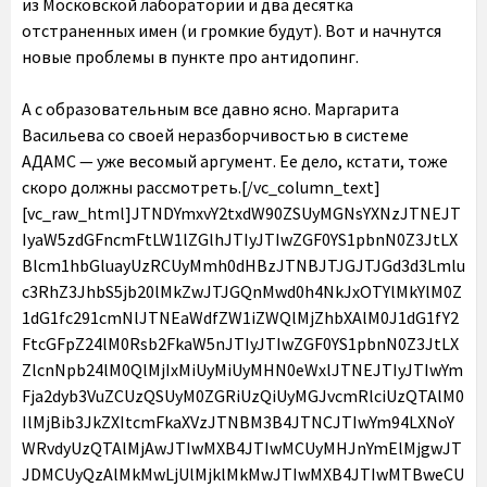
из Московской лаборатории и два десятка
отстраненных имен (и громкие будут). Вот и начнутся
новые проблемы в пункте про антидопинг.
А с образовательным все давно ясно. Маргарита Васильева со своей неразборчивостью в системе АДАМС — уже весомый аргумент. Ее дело, кстати, тоже скоро должны рассмотреть.[/vc_column_text][vc_raw_html]JTNDYmxvY2txdW90ZSUyMGNsYXNzJTNEJTIyaW5zdGFncmFtLW1lZGlhJTIyJTIwZGF0YS1pbnN0Z3JtLXBlcm1hbGluayUzRCUyMmh0dHBzJTNBJTJGJTJGd3d3Lmluc3RhZ3JhbS5jb20lMkZwJTJGQnMwd0h4NkJxOTYlMkYlM0Z1dG1fc291cmNlJTNEaWdfZW1iZWQlMjZhbXAlM0J1dG1fY2FtcGFpZ24lM0Rsb2FkaW5nJTIyJTIwZGF0YS1pbnN0Z3JtLXZlcnNpb24lM0QlMjIxMiUyMiUyMHN0eWxlJTNEJTIyJTIwYmFja2dyb3VuZCUzQSUyM0ZGRiUzQiUyMGJvcmRlciUzQTAlM0IlMjBib3JkZXItcmFkaXVzJTNBM3B4JTNCJTIwYm94LXNoYWRvdyUzQTAlMjAwJTIwMXB4JTIwMCUyMHJnYmElMjgwJTJDMCUyQzAlMkMwLjUlMjklMkMwJTIwMXB4JTIwMTBweCUyMDAlMjByZ2JhJTI4MCUyQzAlMkMwJTJDMC4xNSUyOSUzQiUyMG1hcmdpbiUzQSUyMDFweCUzQiUyMG1heC13aWR0aCUzQTU0MHB4JTNCJTIwbWluLXdpZHRoJTNBMzI2cHglM0IlMjBwYWRkaW5nJTNBMCUzQiUyMHdpZHRoJTNBOTkuMzc1JTI1JTNCJTIwd2lkdGglM0Etd2Via2l0LWNhbGMlMjgxMDAlMjUlMjAtJTIwMnB4JTI5JTNCJTIwd2lkdGglM0FjYWxjJTI4MTAwJTI1JTIwLSUyMDJweCUyOSUzQiUyMiUzRSUzQ2RpdiUyMHN0eWxlJTNEJTIycGFkZGluZyUzQTE2cHglM0IlMjIlM0UlMjAlM0NhJTIwaHJlZiUzRCUyMmh0dHBzJTNBJTJGJTJGd3d3Lmluc3RhZ3JhbS5jb20lMkZwJTJGQnMwd0h4NkJxOTYlMkYlM0Z1dG1fc291cmNlJTNEaWdfZW1iZWQlMjZhbXAlM0J1dG1fY2FtcGFpZ24lM0Rsb2FkaW5nJTIyJTIwc3R5bGUlM0QlMjIlMjBiYWNrZ3JvdW5kJTNBJTIzRkZGRkZGJTNCJTIwbGluZS1oZWlnaHQlM0EwJTNCJTIwcGFkZGluZyUzQTAlMjAwJTNCJTIwdGV4dC1hbGlnbiUzQWNlbnRlciUzQiUyMHRleHQtZGVjb3JhdGlvbiUzQW5vbmUlM0IlMjB3aWR0aCUzQTEwMCUyNSUzQiUyMiUyMHRhcmdldCUzRCUyMl9ibGFuayUyMiUzRSUyMCUzQ2RpdiUyMHN0eWxlJTNEJTIyJTIwZGlzcGxheSUzQSUyMGZsZXglM0IlMjBmbGV4LWRpcmVjdGlvbiUzQSUyMHJvdyUzQiUyMGFsaWduLWl0ZW1zJTNBJTIwY2VudGVyJTNCJTIyJTNFJTIwJTNDZGl2JTIwc3R5bGUlM0QlMjJiYWNrZ3JvdW5kLWNvbG9yJTNBJTIwJTIzRjRGNEY0JTNCJTIwYm9yZGVyLXJhZGl1cyUzQSUyMDUwJTI1JTNCJTIwZmxleC1ncm93JTNBJTIwMCUzQiUyMGhlaWdodCUzQSUyMDQwcHglM0IlMjBtYXJnaW4tcmlnaHQlM0ElMjAxNHB4JTNCJTIwd2lkdGglM0ElMjA0MHB4JTNCJTIyJTNFJTNDJTJGZGl2JTNFJTIwJTNDZGl2JTIwc3R5bGUlM0QlMjJkaXNwbGF5JTNBJTIwZmxleCUzQiUyMGZsZXgtZGlyZWN0aW9uJTNBJTIwY29sdW1uJTNCJTIwZmxleC1ncm93JTNBJTIwMSUzQiUyMGp1c3RpZnktY29udGVudCUzQSUyMGNlbnRlciUzQiUyMiUzRSUyMCUzQ2RpdiUyMHN0eWxlJTNEJTIyJTIwYmFja2dyb3VuZC1jb2xvciUzQSUyMCUyM0Y0RjRGNCUzQiUyMGJvcmRlci1yYWRpdXMlM0ElMjA0cHglM0IlMjBmbGV4LWdyb3clM0ElMjAwJTNCJTIwaGVpZ2h0JTNBJTIwMTRweCUzQiUyMG1hcmdpbi1ib3R0b20lM0ElMjA2cHglM0IlMjB3aWR0aCUzQSUyMDEwMHB4JTNCJTIyJTNFJTNDJTJGZGl2JTNFJTIwJTNDZGl2JTIwc3R5bGUlM0QlMjIlMjBiYWNrZ3JvdW5kLWNvbG9yJTNBJTIwJTIzRjRGNEY0JTNCJTIwYm9yZGVyLXJhZGl1cyUzQSUyMDRweCUzQiUyMGZsZXgtZ3JvdyUzQSUyMDAlM0IlMjBoZWlnaHQlM0ElMjAxNHB4JTNCJTIwd2lkdGglM0ElMjA2MHB4JTNCJTIyJTNFJTNDJTJGZGl2JTNFJTNDJTJGZGl2JTNFJTNDJTJGZGl2JTNFJTNDZGl2JTIwc3R5bGUlM0QlMjJwYWRkaW5nJTNBJTIwMTklMjUlMjAwJTNCJTIyJTNFJTNDJTJGZGl2JTNFJTIwJTNDZGl2JTIwc3R5bGUlM0QlMjJkaXNwbGF5JTNBYmxvY2slM0IlMjBoZWlnaHQlM0E1MHB4JTNCJTIwbWFyZ2luJTNBMCUyMGF1dG8lMjAxMnB4JTNCJTIwd2lkdGglM0E1MHB4JTNCJTIyJTNFJTNDc3ZnJTIwd2lkdGglM0QlMjI1MHB4JTIyJTIwaGVpZ2h0JTNEJTIyNTBweCUyMiUyMHZpZXdCb3glM0QlMjIwJTIwMCUyMDYwJTIwNjAlMjIlMjB2ZXJzaW9uJTNEJTIyMS4xJTIyJTIweG1sbnMlM0QlMjJodHRwcyUzQSUyRiUyRnd3dy53My5vcmclMkYyMDAwJTJGc3ZnJTIyJTIweG1sbnMlM0F4bGluayUzRCUyMmh0dHBzJTNBJTJGJTJGd3d3LnczLm9yZyUyRjE5OTklMkZ4bGluayUyMiUzRSUzQ2clMjBzdHJva2UlM0QlMjJub25lJTIyJTIwc3Ryb2tlLXdpZHRoJTNEJTIyMSUyMiUyMGZpbGwlM0QlMjJub25lJTIyJTIwZmlsbC1ydWxlJTNEJTIyZXZlbm9kZCUyMiUzRSUzQ2clMjB0cmFuc2Zvcm0lM0QlMjJ0cmFuc2xhdGUlMjgtNTExLjAwMDAwMCUyQyUyMC0yMC4wMDAwMDAlMjklMjIlMjBmaWxsJTNEJTIyJTIzMDAwMDAwJTIyJTNFJTNDZyUzRSUzQ3BhdGglMjBkJTNEJTIyTTU1Ni44NjklMkMzMC40MSUyMEM1NTQuODE0JTJDMzAuNDElMjA1NTMuMTQ4JTJDMzIuMDc2JTIwNTUzLjE0OCUyQzM0LjEzMSUyMEM1NTMuMTQ4JTJDMzYuMTg2JTIwNTU0LjgxNCUyQzM3Ljg1MiUyMDU1Ni44NjklMkMzNy44NTIlMjBDNTU4LjkyNCUyQzM3Ljg1MiUyMDU2MC41OSUyQzM2LjE4NiUyMDU2MC41OSUyQzM0LjEzMSUyMEM1NjAuNTklMkMzMi4wNzYlMjA1NTguOTI0JTJDMzAuNDElMjA1NTYuODY5JTJDMzAuNDElMjBNNTQxJTJDNjAuNjU3JTIwQzUzNS4xMTQlMkM2MC42NTclMjA1MzAuMzQyJTJDNTUuODg3JTIwNTMwLjM0MiUyQzUwJTIwQzUzMC4zNDIlMkM0NC4xMTQlMjA1MzUuMTE0JTJDMzkuMzQyJTIwNTQxJTJDMzkuMzQyJTIwQzU0Ni44ODclMkMzOS4zNDIlMjA1NTEuNjU4JTJDNDQuMTE0JTIwNTUxLjY1OCUyQzUwJTIwQzU1MS42NTglMkM1NS44ODclMjA1NDYuODg3JTJDNjAuNjU3JTIwNTQxJTJDNjAuNjU3JTIwTTU0MSUyQzMzLjg4NiUyMEM1MzIuMSUyQzMzLjg4NiUyMDUyNC44ODYlMkM0MS4xJTIwNTI0Ljg4NiUyQzUwJTIwQzUyNC44ODYlMkM1OC44OTklMjA1MzIuMSUyQzY2LjExMyUyMDU0MSUyQzY2LjExMyUyMEM1NDkuOSUyQzY2LjExMyUyMDU1Ny4xMTUlMkM1OC44OTklMjA1NTcuMTE1JTJDNTAlMjBDNTU3LjExNSUyQzQxLjElMjA1NDkuOSUyQzMzLjg4NiUyMDU0MSUyQzMzLjg4NiUyME01NjUuMzc4JTJDNjIuMTAxJTIwQzU2NS4yNDQlMkM2NS4wMjIlMjA1NjQuNzU2JTJDNjYuNjA2JTIwNTY0LjM0NiUyQzY3LjY2MyUyMEM1NjMuODAzJTJDNjkuMDYlMjA1NjMuMTU0JTJDNzAuMDU3JTIwNTYyLjEwNiUyQzcxLjEwNiUyMEM1NjEuMDU4JTJDNzIuMTU1JTIwNTYwLjA2JTJDNzIuODAzJTIwNTU4LjY2MiUyQzczLjM0NyUyMEM1NTcuNjA3JTJDNzMuNzU3JTIwNTU2LjAyMSUyQzc0LjI0NCUyMDU1My4xMDIlMkM3NC4zNzglMjBDNTQ5Ljk0NCUyQzc0LjUyMSUyMDU0OC45OTclMkM3NC41NTIlMjA1NDElMkM3NC41NTIlMjBDNTMzLjAwMyUyQzc0LjU1MiUyMDUzMi4wNTYlMkM3NC41MjElMjA1MjguODk4JTJDNzQuMzc4JTIwQzUyNS45NzklMkM3NC4yNDQlMjA1MjQuMzkzJTJDNzMuNzU3JTIwNTIzLjMzOCUyQzczLjM0NyUyMEM1MjEuOTQlMkM3Mi44MDMlMjA1MjAuOTQyJTJDNzIuMTU1JTIwNTE5Ljg5NCUyQzcxLjEwNiUyMEM1MTguODQ2JTJDNzAuMDU3JTIwNTE4LjE5NyUyQzY5LjA2JTIwNTE3LjY1NCUyQzY3LjY2MyUyMEM1MTcuMjQ0JTJDNjYuNjA2JTIwNTE2Ljc1NSUyQzY1LjAyMiUyMDUxNi42MjMlMkM2Mi4xMDElMjBDNTE2LjQ3OSUyQzU4Ljk0MyUyMDUxNi40NDglMkM1Ny45OTYlMjA1MTYuNDQ4JTJDNTAlMjBDNTE2LjQ0OCUyQzQyLjAwMyUyMDUxNi40NzklMkM0MS4wNTYlMjA1MTYuNjIzJTJDMzcuODk5JTIwQzUxNi43NTUlMkMzNC45NzglMjA1MTcuMjQ0JTJDMzMuMzkxJTIwNTE3LjY1NCUyQzMyLjMzOCUyMEM1MTguMTk3JTJDMzAuOTM4JTIwNTE4Ljg0NiUyQzI5Ljk0MiUyMDUxOS44OTQlMkMyOC44OTQlMjBDNTIwLjk0MiUyQzI3Ljg0NiUyMDUyMS45NCUyQzI3LjE5NiUyMDUyMy4zMzglMkMyNi42NTQlMjBDNTI0LjM5MyUyQzI2LjI0NCUyMDUyNS45NzklMkMyNS43NTYlMjA1MjguODk4JTJDMjUuNjIzJTIwQzUzMi4wNTclMkMyNS40NzklMjA1MzMuMDA0JTJDMjUuNDQ4JTIwNTQxJTJDMjUuNDQ4JTIwQzU0OC45OTclMkMyNS40NDglMjA1NDkuOTQzJTJDMjUuNDc5JTIwNTUzLjEwMiUyQzI1LjYyMyUyMEM1NTYuMDIxJTJDMjUuNzU2JTIwNTU3LjYwNyUyQzI2LjI0NCUyMDU1OC42NjIlMkMyNi42NTQlMjBDNTYwLjA2JTJDMjcuMTk2JTIwNTYxLjA1OCUyQzI3Ljg0NiUyMDU2Mi4xMDYlMkMyOC44OTQlMjBDNTYzLjE1NCUyQzI5Ljk0MiUyMDU2My44MDMlMkMzMC45MzglMjA1NjQuMzQ2JTJDMzIuMzM4JTIwQzU2NC43NTYlMkMzMy4zOTElMjA1NjUuMjQ0JTJDMzQuOTc4JTIwNTY1LjM3OCUyQzM3Ljg5OSUyMEM1NjUuNTIyJTJDNDEuMDU2JTIwNTY1LjU1MiUyQzQyLjAwMyUyMDU2NS41NTIlMkM1MCUyMEM1NjUuNTUyJTJDNTcuOTk2JTIwNTY1LjUyMiUyQzU4Ljk0MyUyMDU2NS4zNzglMkM2Mi4xMDElMjBNNTcwLjgyJTJDMzcuNjMxJTIwQzU3MC42NzQlMkMzNC40MzglMjA1NzAuMTY3JTJDMzIuMjU4JTIwNTY5LjQyNSUyQzMwLjM0OSUyMEM1NjguNjU5JTJDMjguMzc3JTIwNTY3LjYzMyUyQzI2LjcwMiUyMDU2NS45NjUlMkMyNS4wMzUlMjBDNTY0LjI5NyUyQzIzLjM2OCUyMDU2Mi42MjMlMkMyMi4zNDIlMjA1NjAuNjUyJTJDMjEuNTc1JTIwQzU1OC43NDMlMkMyMC44MzQlMjA1NTYuNTYyJTJDMjAuMzI2JTIwNTUzLjM2OSUyQzIwLjE4JTIwQzU1MC4xNjklMkMyMC4wMzMlMjA1NDkuMTQ4JTJDMjAlMjA1NDElMkMyMCUyMEM1MzIuODUzJTJDMjAlMjA1MzEuODMxJTJDMjAuMDMzJTIwNTI4LjYzMSUyQzIwLjE4JTIwQzUyNS40MzglMkMyMC4zMjYlMjA1MjMuMjU3JTJDMjAuODM0JTIwNTIxLjM0OSUyQzIxLjU3NSUyMEM1MTkuMzc2JTJDMjIuMzQyJTIwNTE3LjcwMyUyQzIzLjM2OCUyMDUxNi4wMzUlMkMyNS4wMzUlMjBDNTE0LjM2OCUyQzI2LjcwMiUyMDUxMy4zNDIlMkMyOC4zNzclMjA1MTIuNTc0JTJDMzAuMzQ5JTIwQzUxMS44MzQlMkMzMi4yNTglMjA1MTEuMzI2JTJDMzQuNDM4JTIwNTExLjE4MSUyQzM3LjYzMSUyMEM1MTEuMDM1JTJDNDAuODMxJTIwNTExJTJDNDEuODUxJTIwNTExJTJDNTAlMjBDNTExJTJDNTguMTQ3JTIwNTExLjAzNSUyQzU5LjE3JTIwNTExLjE4MSUyQzYyLjM2OSUyMEM1MTEuMzI2JTJDNjUuNTYyJTIwNTExLjgzNCUyQzY3Ljc0MyUyMDUxMi41NzQlMkM2OS42NTElMjBDNTEzLjM0MiUyQzcxLjYyNSUyMDUxNC4zNjglMkM3My4yOTYlMjA1MTYuMDM1JTJDNzQuOTY1JTIwQzUxNy43MDMlMkM3Ni42MzQlMjA1MTkuMzc2JTJDNzcuNjU4JTIwNTIxLjM0OSUyQzc4LjQyNSUyMEM1MjMuMjU3JTJDNzkuMTY3JTIwNTI1LjQzOCUyQzc5LjY3MyUyMDUyOC42MzElMkM3OS44MiUyMEM1MzEuODMxJTJDNzkuOTY1JTIwNTMyLjg1MyUyQzgwLjAwMSUyMDU0MSUyQzgwLjAwMSUyMEM1NDkuMTQ4JTJDODAuMDAxJTIwNTUwLjE2OSUyQzc5Ljk2NSUyMDU1My4zNjklMkM3OS44MiUyMEM1NTYuNTYyJTJDNzkuNjczJTIwNTU4Ljc0MyUyQzc5LjE2NyUyMDU2MC42NTIlMkM3OC40MjUlMjBDNTYyLjYyMyUyQzc3LjY1OCUyMDU2NC4yOTclMkM3Ni42MzQlMjA1NjUuOTY1JTJDNzQuOTY1JTIwQzU2Ny42MzMlMkM3My4yOTYlMjA1NjguNjU5JTJDNzEuNjI1JTIwNTY5LjQyNSUyQzY5LjY1MSUyMEM1NzAuMTY3JTJDNjcuNzQzJTIwNTcwLjY3NCUyQzY1LjU2MiUyMDU3MC44MiUyQzYyLjM2OSUyMEM1NzAuOTY2JTJDNTkuMTclMjA1NzElMkM1OC4xNDclMjA1NzElMkM1MCUyMEM1NzElMkM0MS44NTElMjA1NzAuOTY2JTJDNDAuODMxJTIwNTcwLjgyJTJDMzcuNjMxJTIyJTNFJTNDJTJGcGF0aCUzRSUzQyUyRmclM0UlM0MlMkZnJTNFJTNDJTJGZyUzRSUzQyUyRnN2ZyUzRSUzQyUyRmRpdiUzRSUzQ2RpdiUyMHN0eWxlJTNEJTIycGFkZGluZy10b3AlM0ElMjA4cHglM0IlMjIlM0UlMjAlM0NkaXYlMjBzdHlsZSUzRCUyMiUyMGNvbG9yJTNBJTIzMzg5N2YwJTNCJTIwZm9udC1mYW1pbHklM0FBcmlhbCUyQ3NhbnMtc2VyaWYlM0IlMjBmb250LXNpemUlM0ExNHB4JTNCJTIwZm9udC1zdHlsZSUzQW5vcm1hbCUzQiUyMGZvbnQtd2VpZ2h0JTNBNTUwJTNCJTIwbGluZS1oZWlnaHQlM0ExOHB4JTNCJTIyJTNFJTIwJUQwJTlGJUQwJUJFJUQxJTgxJUQwJUJDJUQwJUJFJUQxJTgyJUQxJTgwJUQwJUI1JUQxJTgyJUQxJThDJTIwJUQxJThEJUQxJTgyJUQxJTgzJTIwJUQwJUJGJUQxJTgzJUQwJUIxJUQwJUJCJUQwJUI4JUQwJUJBJUQwJUIwJUQxJTg2JUQwJUI4JUQxJThFJTIwJUQwJUIyJTIwSW5zdGFncmFtJTNDJTJGZGl2JTNFJTNDJTJGZGl2JTNFJTNDZGl2JTIwc3R5bGUlM0QlMjJwYWRkaW5nJTNBJTIwMTIuNSUyNSUyMDAlM0IlMjIlM0UlM0MlMkZkaXYlM0UlMjAlM0NkaXYlMjBzdHlsZSUzRCUyMmRpc3BsYXklM0ElMjBmbGV4JTNCJTIwZmxleC1kaXJlY3Rpb24lM0ElMjByb3clM0IlMjBtYXJnaW4tYm90dG9tJTNBJTIwMTRweCUzQiUyMGFsaWduLWl0ZW1zJTNBJTIwY2VudGVyJTNCJTIyJTNFJTNDZGl2JTNFJTIwJTNDZGl2JTIwc3R5bGUlM0QlMjJiYWNrZ3JvdW5kLWNvbG9yJTNBJTIwJTIzRjRGNEY0JTNCJTIwYm9yZGVyLXJhZGl1cyUzQSUyMDUwJTI1JTNCJTIwaGVpZ2h0JTNBJTIwMTIuNXB4JTNCJTIwd2lkdGglM0ElMjAxMi41cHglM0IlMjB0cmFuc2Zvcm0lM0ElMjB0cmFuc2xhdGVYJTI4MHB4JTI5JTIwdHJhbnNsYXRlWSUyODdweCUyOSUzQiUyMiUzRSUzQyUyRmRpdiUzRSUyMCUzQ2RpdiUyMHN0eWxlJTNEJTIyYmFja2dyb3VuZC1jb2xvciUzQSUyMCUyM0Y0RjRGNCUzQiUyMGhlaWdodCUzQSUyMDEyLjVweCUzQiUyMHRyYW5zZm9ybSUzQSUyMHJvdGF0ZSUyOC00NWRlZyUyOSUyMHRyYW5zbGF0ZVglMjgzcHglMjklMjB0cmFuc2xhdGVZJTI4MXB4JTI5JTNCJTIwd2lkdGglM0ElMjAxMi41cHglM0IlMjBmbGV4LWdyb3clM0ElMjAwJTNCJTIwbWFyZ2luLXJpZ2h0JTNBJTIwMTRweCUzQiUyMG1hcmdpbi1sZWZ0JTNBJTIwMnB4JTNCJTIyJTNFJTNDJTJGZGl2JTNFJTIwJTNDZGl2JTIwc3R5bGUlM0QlMjJiYWNrZ3JvdW5kLWNvbG9yJTNBJTIwJTIzRjRGNEY0JTNCJTIwYm9yZGVyLXJhZGl1cyUzQSUyMDUwJTI1JTNCJTIwaGVpZ2h0JTNBJTIwMTIuNXB4JTNCJTIwd2lkdGglM0ElMjAxMi41cHglM0IlMjB0cmFuc2Zvcm0lM0ElMjB0cmFuc2xhdGVYJTI4OXB4JTI5JTIwdHJhbnNsYXRlWSUyOC0xOHB4JTI5JTNCJTIyJTNFJTNDJTJGZGl2JTNFJTNDJTJGZGl2JTNFJTNDZGl2JTIwc3R5bGUlM0QlMjJtYXJnaW4tbGVmdCUzQSUyMDhweCUzQiUyMiUzR