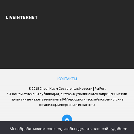
LIVEINTERNET
КОНТАКТЫ
© 2018 Спорт Крым Севастополь Новости | ForPost
* Значком отмечены публикации, в которых упоминаются запрещенные или
признанные нежелательными в РФ/террористические/экстремистские
организации/персоны и иноагенты
Мы обрабатываем cookies, чтобы сделать наш сайт удобнее