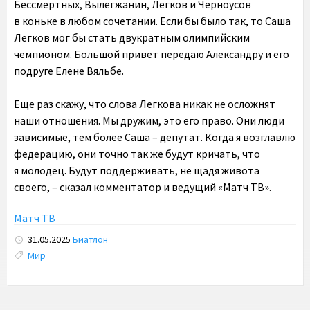
Бессмертных, Вылегжанин, Легков и Черноусов
в коньке в любом сочетании. Если бы было так, то Саша
Легков мог бы стать двукратным олимпийским
чемпионом. Большой привет передаю Александру и его
подруге Елене Вяльбе.
Еще раз скажу, что слова Легкова никак не осложнят
наши отношения. Мы дружим, это его право. Они люди
зависимые, тем более Саша – депутат. Когда я возглавлю
федерацию, они точно так же будут кричать, что
я молодец. Будут поддерживать, не щадя живота
своего, – сказал комментатор и ведущий «Матч ТВ».
Матч ТВ
31.05.2025
Биатлон
Tags:
Мир