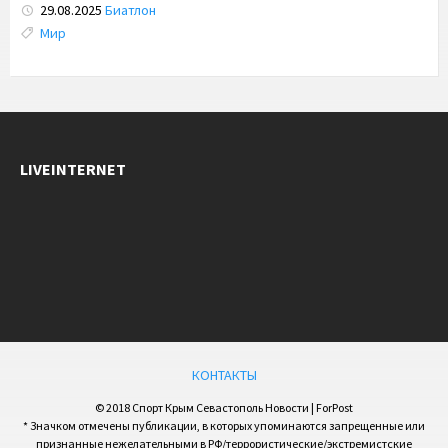
29.08.2025
Биатлон
Tags:
Мир
LIVEINTERNET
КОНТАКТЫ
© 2018 Спорт Крым Севастополь Новости | ForPost
* Значком отмечены публикации, в которых упоминаются запрещенные или
признанные нежелательными в РФ/террористические/экстремистские