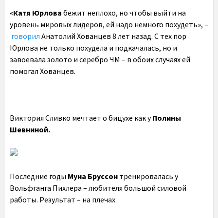
«
Катя Юрлова
бежит неплохо, но чтобы выйти на
уровень мировых лидеров, ей надо немного похудеть», –
говорил
Анатолий Хованцев 8 лет назад. С тех пор
Юрлова не только похудела и подкачалась, но и
завоевала золото и серебро ЧМ – в обоих случаях ей
помогал Хованцев.
Виктория Сливко мечтает о бицухе как
у
Полины
Шевниной.
Последние годы
Муна Бруссон
тренировалась у
Вольфганга Пихлера – любителя большой силовой
работы. Результат – на плечах.