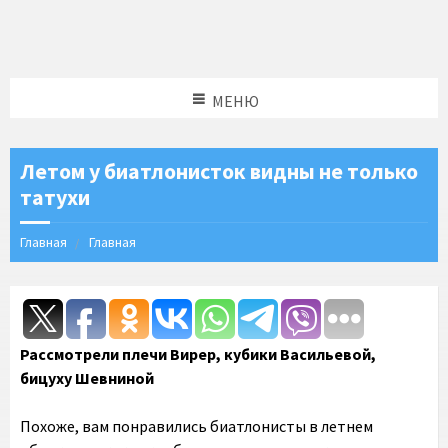
МЕНЮ
Летом у биатлонисток видны не только
татухи
Главная
Главная
Рассмотрели плечи Вирер, кубики Васильевой,
бицуху Шевниной
Похоже, вам понравились биатлонисты в летнем