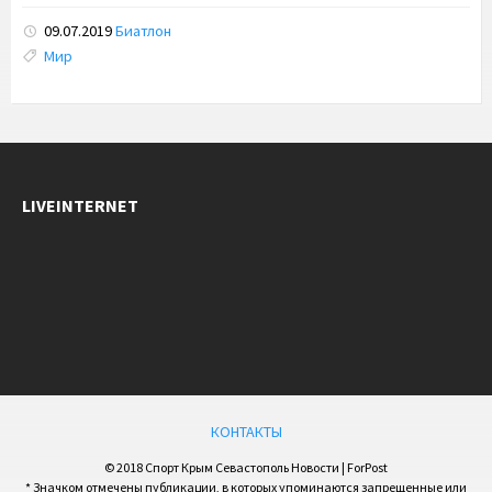
09.07.2019
Биатлон
Tags:
Мир
LIVEINTERNET
КОНТАКТЫ
© 2018 Спорт Крым Севастополь Новости | ForPost
* Значком отмечены публикации, в которых упоминаются запрещенные или