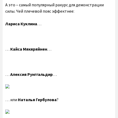
А это – самый популярный ракурс для демонстрации
силы. Чей плечевой пояс эффектнее:
Лариса Куклина
…
…
Кайса Мякяряйнен
…
…
Алексия Рунггальдир
…
… или
Наталья Гербулова
?