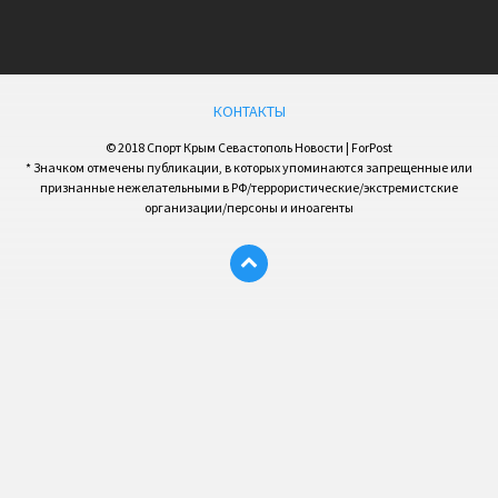
КОНТАКТЫ
© 2018 Спорт Крым Севастополь Новости | ForPost
* Значком отмечены публикации, в которых упоминаются запрещенные или
признанные нежелательными в РФ/террористические/экстремистские
организации/персоны и иноагенты