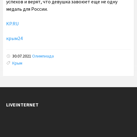
успехов и верят, что девушка завоюет еще не одну
медаль для России.
KP.RU
крым24
30.07.2021
Олимпиада
Tags:
Крым
LIVEINTERNET