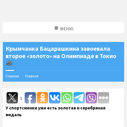
МЕНЮ
Крымчанка Бацарашкина завоевала
второе «золото» на Олимпиаде в Токио
Главная
Главная
1
У спортсменки уже есть золотая и серебряная
медаль