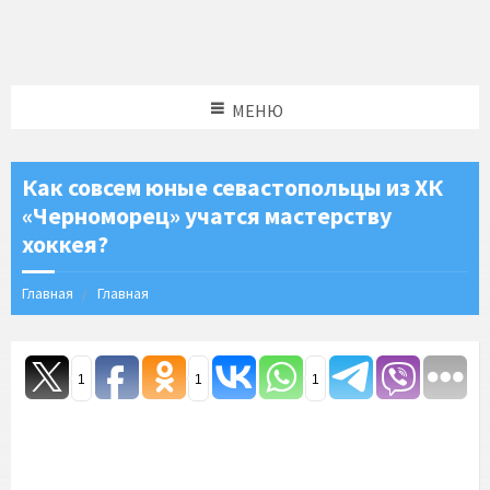
МЕНЮ
Как совсем юные севастопольцы из ХК
«Черноморец» учатся мастерству
хоккея?
Главная
Главная
1
1
1