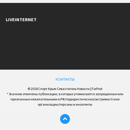
LIVEINTERNET
КОНТАКТЫ
© 2018 Спорт Крым Севастополь Новости | ForPost
* Значком отмечены публикации, в которых упоминаются запрещенные или
признанные нежелательными в РФ/террористические/экстремистские
организации/персоны и иноагенты