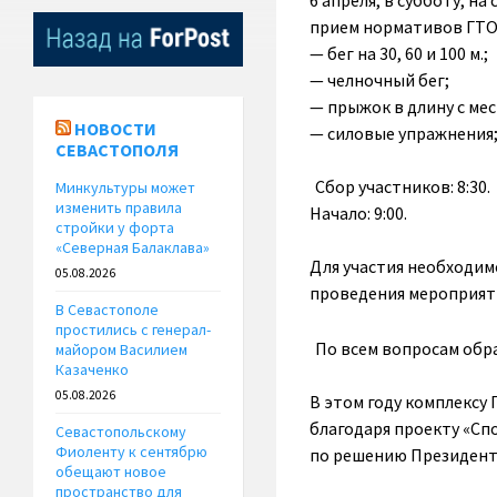
6 апреля, в субботу, на
прием нормативов ГТО
— бег на 30, 60 и 100 м.;
— челночный бег;
— прыжок в длину с мес
НОВОСТИ
— силовые упражнения
СЕВАСТОПОЛЯ
Сбор участников: 8:30.
Минкультуры может
изменить правила
Начало: 9:00.
стройки у форта
«Северная Балаклава»
Для участия необходимо
05.08.2026
проведения мероприя
В Севастополе
простились с генерал-
По всем вопросам обращ
майором Василием
Казаченко
05.08.2026
В этом году комплексу
благодаря проекту «Сп
Севастопольскому
Фиоленту к сентябрю
по решению Президен
обещают новое
пространство для