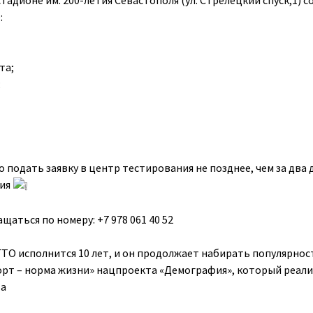
 стадионе им. 200-летия Севастополя (ул. Стрелецкий спуск,1) 
:
та;
;
 подать заявку в центр тестирования не позднее, чем за два 
тия
аться по номеру: +7 978 061 40 52
 ГТО исполнится 10 лет, и он продолжает набирать популярнос
орт – норма жизни» нацпроекта «Демография», который реали
та