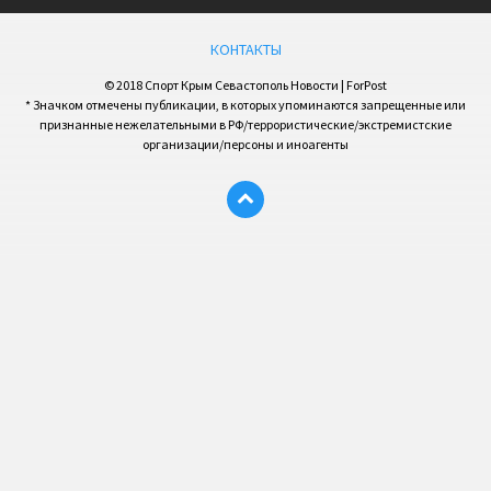
КОНТАКТЫ
© 2018 Спорт Крым Севастополь Новости | ForPost
* Значком отмечены публикации, в которых упоминаются запрещенные или
признанные нежелательными в РФ/террористические/экстремистские
организации/персоны и иноагенты