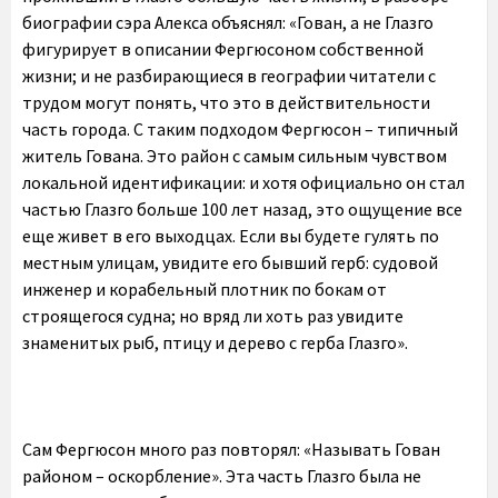
биографии сэра Алекса объяснял: «Гован, а не Глазго
фигурирует в описании Фергюсоном собственной
жизни; и не разбирающиеся в географии читатели с
трудом могут понять, что это в действительности
часть города. С таким подходом Фергюсон – типичный
житель Гована. Это район с самым сильным чувством
локальной идентификации: и хотя официально он стал
частью Глазго больше 100 лет назад, это ощущение все
еще живет в его выходцах. Если вы будете гулять по
местным улицам, увидите его бывший герб: судовой
инженер и корабельный плотник по бокам от
строящегося судна; но вряд ли хоть раз увидите
знаменитых рыб, птицу и дерево с герба Глазго».
Сам Фергюсон много раз повторял: «Называть Гован
районом – оскорбление». Эта часть Глазго была не