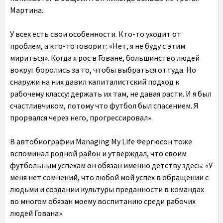
Мартина.
У всех есть свои особенности. Кто-то уходит от
проблем, а кто-то говорит: «Нет, я не буду с этим
мириться». Когда я рос в Говане, большинство людей
вокруг боролись за то, чтобы выбраться оттуда. Но
снаружи на них давил капиталистский подход к
рабочему классу: держать их там, не давая расти. И я был
счастливчиком, потому что футбол был спасением. Я
прорвался через него, прогрессировал».
В автобиографии Managing My Life Фергюсон тоже
вспоминал родной район и утверждал, что своим
футбольным успехам он обязан именно детству здесь: «У
меня нет сомнений, что любой мой успех в обращении с
людьми и создании культуры преданности в командах
во многом обязан моему воспитанию среди рабочих
людей Гована».