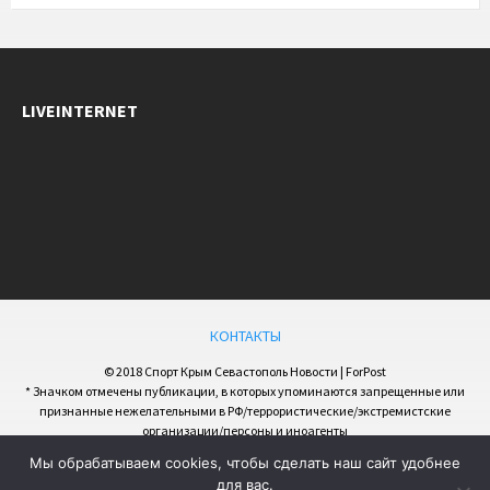
LIVEINTERNET
КОНТАКТЫ
© 2018 Спорт Крым Севастополь Новости | ForPost
* Значком отмечены публикации, в которых упоминаются запрещенные или
признанные нежелательными в РФ/террористические/экстремистские
организации/персоны и иноагенты
Мы обрабатываем cookies, чтобы сделать наш сайт удобнее
для вас.