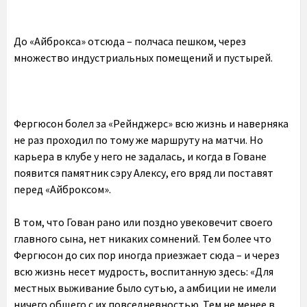
До «Айброкса» отсюда – полчаса пешком, через
множество индустриальных помещений и пустырей.
Фергюсон болел за «Рейнджерс» всю жизнь и наверняка
не раз проходил по тому же маршруту на матчи. Но
карьера в клубе у него не задалась, и когда в Говане
появится памятник сэру Алексу, его вряд ли поставят
перед «Айброксом».
В том, что Гован рано или поздно увековечит своего
главного сына, нет никаких сомнений. Тем более что
Фергюсон до сих пор иногда приезжает сюда – и через
всю жизнь несет мудрость, воспитанную здесь: «Для
местных выживание было сутью, а амбиции не имели
ничего общего с их повседневностью. Тем не менее в