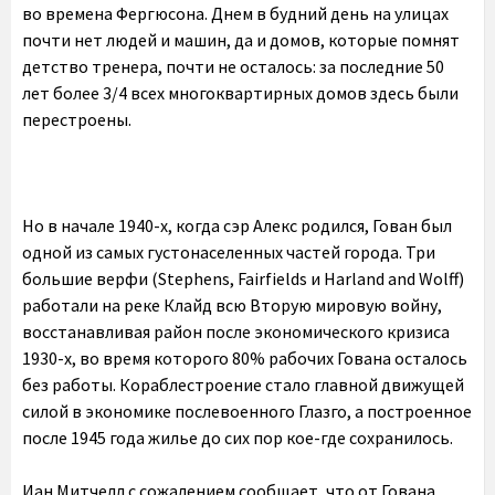
во времена Фергюсона. Днем в будний день на улицах
почти нет людей и машин, да и домов, которые помнят
детство тренера, почти не осталось: за последние 50
лет более 3/4 всех многоквартирных домов здесь были
перестроены.
Но в начале 1940-х, когда сэр Алекс родился, Гован был
одной из самых густонаселенных частей города. Три
большие верфи (Stephens, Fairfields и Harland and Wolff)
работали на реке Клайд всю Вторую мировую войну,
восстанавливая район после экономического кризиса
1930-х, во время которого 80% рабочих Гована осталось
без работы. Кораблестроение стало главной движущей
силой в экономике послевоенного Глазго, а построенное
после 1945 года жилье до сих пор кое-где сохранилось.
Иан Митчелл с сожалением сообщает, что от Гована