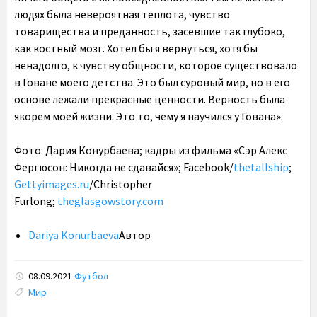
людях была невероятная теплота, чувство
товарищества и преданность, засевшие так глубоко,
как костный мозг. Хотел бы я вернуться, хотя бы
ненадолго, к чувству общности, которое существовало
в Говане моего детства. Это был суровый мир, но в его
основе лежали прекрасные ценности. Верность была
якорем моей жизни. Это то, чему я научился у Гована».
Фото: Дария Конурбаева; кадры из фильма «Сэр Алекс
Фергюсон: Никогда не сдавайся»; Facebook/
thetallship
;
Gettyimages.ru
/Christopher
Furlong;
theglasgowstory.com
Dariya Konurbaeva
Автор
08.09.2021
Футбол
Tags:
Мир