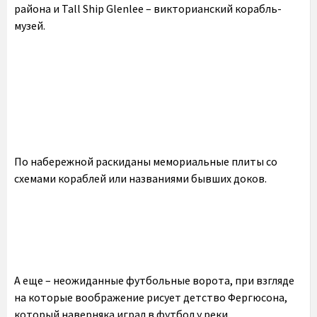
района и Tall Ship Glenlee – викторианский корабль-
музей.
По набережной раскиданы мемориальные плиты со
схемами кораблей или названиями бывших доков.
А еще – неожиданные футбольные ворота, при взгляде
на которые воображение рисует детство Фергюсона,
который наверняка играл в футбол у реки.