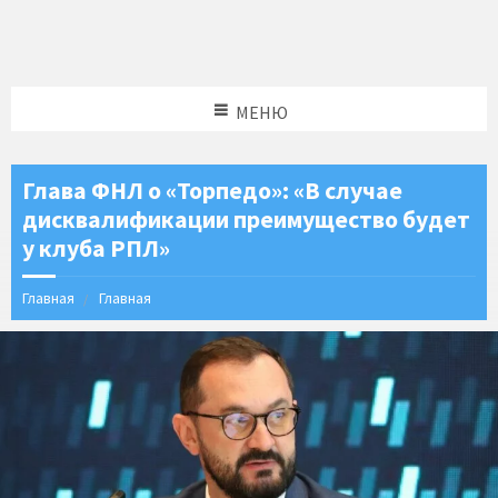
МЕНЮ
Глава ФНЛ о «Торпедо»: «В случае
дисквалификации преимущество будет
у клуба РПЛ»
Главная
Главная