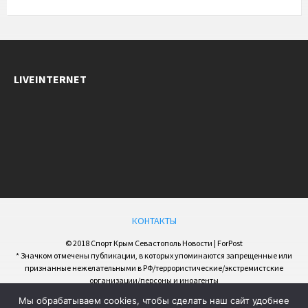
LIVEINTERNET
КОНТАКТЫ
© 2018 Спорт Крым Севастополь Новости | ForPost
* Значком отмечены публикации, в которых упоминаются запрещенные или
признанные нежелательными в РФ/террористические/экстремистские
организации/персоны и иноагенты
Мы обрабатываем cookies, чтобы сделать наш сайт удобнее