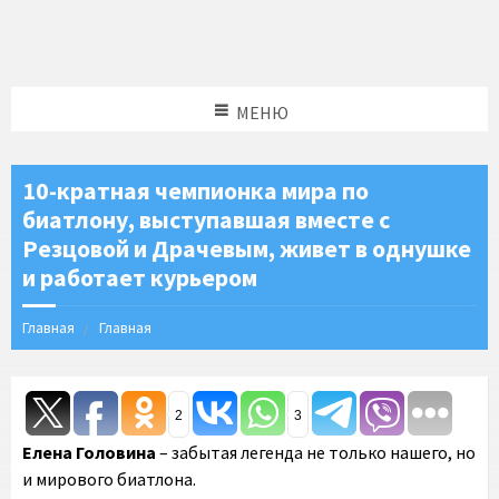
МЕНЮ
10-кратная чемпионка мира по
биатлону, выступавшая вместе с
Резцовой и Драчевым, живет в однушке
и работает курьером
Главная
Главная
2
3
Елена Головина
– забытая легенда не только нашего, но
и мирового биатлона.