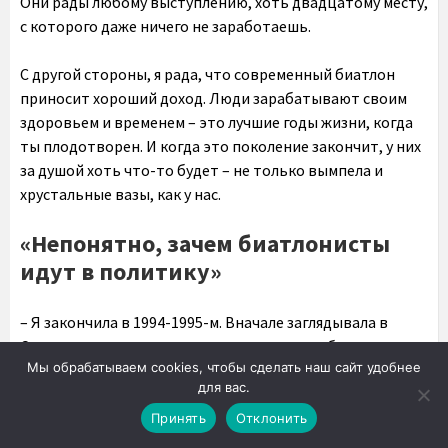
Они рады любому выступлению, хоть двадцатому месту,
с которого даже ничего не заработаешь.
С другой стороны, я рада, что современный биатлон
приносит хороший доход. Люди зарабатывают своим
здоровьем и временем – это лучшие годы жизни, когда
ты плодотворен. И когда это поколение закончит, у них
за душой хоть что-то будет – не только вымпела и
хрустальные вазы, как у нас.
«Непонятно, зачем биатлонисты
идут в политику»
– Я закончила в 1994-1995-м. Вначале заглядывала в
Спорткомитет, заикалась насчет того, чтобы
Мы обрабатываем cookies, чтобы сделать наш сайт удобнее
тренировать – но не взяли. Второй раз проситься не
для вас.
стала. Было обидно, но потом все прошло: начинаешь
другую жизнь, переключаешься.
Принять
Отклонить