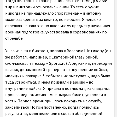
Тогда биатлон в стране развивался в системе ДОСААФ:
тир и винтовки относились к ним. То есть оружие
никогда не принадлежало спортсменам – винтовку
можно закрепить за кем-то, но не более. Я неплохо
стреляла – знала это по школьному предмету начальная
военная подготовка, участвовала в соревнованиях по
стрельбе.
Ушла из лыж в биатлон, попала к Валерию Шитикову (он
же работал, например, с Екатериной Глазыриной,
скончался 5 лет назад – Sports.ru). А он, как и я, переходил
из лыж, динамовский тренер – это внутренние войска,
милиция и пожарка. Чтобы за них выступать, надо было
туда устроиться. И меня призвали в армию – во
внутренние войска. Я пришла в военкомат, как пацаны,
прошла медкомиссию – мне выдали билет, устроили в
часть. Первое время пришлось походить на службу,
закрепиться. Потом постепенно, когда появились
результаты, меня включили в состав объединенной