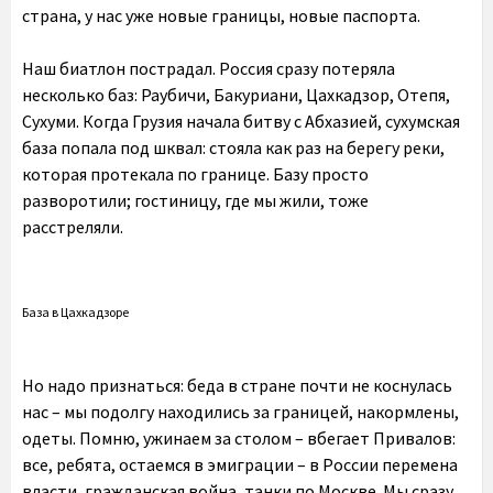
страна, у нас уже новые границы, новые паспорта.
Наш биатлон пострадал. Россия сразу потеряла
несколько баз: Раубичи, Бакуриани, Цахкадзор, Отепя,
Сухуми. Когда Грузия начала битву с Абхазией, сухумская
база попала под шквал: стояла как раз на берегу реки,
которая протекала по границе. Базу просто
разворотили; гостиницу, где мы жили, тоже
расстреляли.
База в Цахкадзоре
Но надо признаться: беда в стране почти не коснулась
нас – мы подолгу находились за границей, накормлены,
одеты. Помню, ужинаем за столом – вбегает Привалов:
все, ребята, остаемся в эмиграции – в России перемена
власти, гражданская война, танки по Москве. Мы сразу