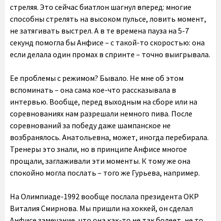
стреляя. Это сейчас биатлон шагнул вперед: многие
способны стрелять на высоком пульсе, ловить момент,
не затягивать выстрел. А в те времена пауза на 5-7
секунд помогла бы Анфисе – с такой-то скоростью: она
если делала один промах в спринте – точно выигрывала.
Ее проблемы с режимом? Бывало. Не мне об этом
вспоминать – она сама кое-что рассказывала в
интервью. Вообще, перед выходным на сборе или на
соревнованиях нам разрешали немного пива. После
соревнований за победу даже шампанское не
возбранялось. Анатольевна, может, иногда перебирала.
Тренеры это знали, но в принципе Анфисе многое
прощали, заглаживали эти моменты. К тому же она
спокойно могла послать – того же Гурьева, например.
На Олимпиаде-1992 вообще послала президента ОКР
Виталия Смирнова. Мы пришли на хоккей, он сделал
Анфисе замечание, что она как-то не так болеет, не то