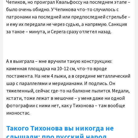
Чепиков, но проиграл Квальфоссу на последнем этапе –
было очень обидно. У Чепикова что-то случилось с
патронами на последней или предпоследней стрельбе –
и ему их передали не через судью, а напрямую. Санкция
за такое – минута, и Серега сразу отлетел назад.
А я выиграла – мне вручили такую конструкцию:
каменная площадка на 10-12 см, что-то вроде
постамента. На нем 4 лыжи, а в середине металлический
шар с параллелями и меридианами. И подпись. Он
тяжеленный, сейчас где-то на балконе пылится. Медали,
кстати, тоже лежат в мешочке – у меня даже ни одной
фотографии с ними нет, как у Тихонова – там вообще
иконостас.
Такого Тихонова вы никогда не
слышали: про русский народ,