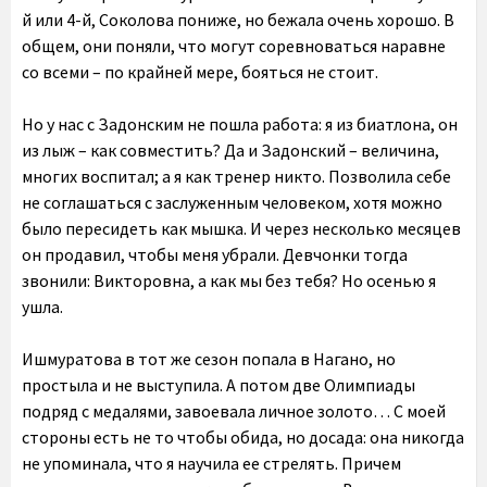
й или 4-й, Соколова пониже, но бежала очень хорошо. В
общем, они поняли, что могут соревноваться наравне
со всеми – по крайней мере, бояться не стоит.
Но у нас с Задонским не пошла работа: я из биатлона, он
из лыж – как совместить? Да и Задонский – величина,
многих воспитал; а я как тренер никто. Позволила себе
не соглашаться с заслуженным человеком, хотя можно
было пересидеть как мышка. И через несколько месяцев
он продавил, чтобы меня убрали. Девчонки тогда
звонили: Викторовна, а как мы без тебя? Но осенью я
ушла.
Ишмуратова в тот же сезон попала в Нагано, но
простыла и не выступила. А потом две Олимпиады
подряд с медалями, завоевала личное золото… С моей
стороны есть не то чтобы обида, но досада: она никогда
не упоминала, что я научила ее стрелять. Причем