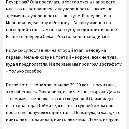
Печерская? Она просилась в состав очень напористо,
мне это не понравилось: неуверенность – плохо, но
чрезмерная уверенность – еще хуже. Я предложила
Мельникову, Белову и Резцову – Анфису именно на
последний этап, там она кого угодно догонит и порвет.
Если кто впереди бежал, Анатольевна заводилась.
Но Анфису поставили на второй этап, Белову на
первый, Мельникову на третий – короче, всех не туда,
куда я предполагала. И впервые мы проиграли эстафету
– только серебро.
После того сезона я закончила: 29-30 лет – посчитала,
что набегалась. Закончила, если честно, сгоряча. Да и на
тот момент не знала, что до следующей Олимпиады
всего два года. Поймите, я не была худшей в команде –
просто не получился один старт. Психанула, и жаль, что
никто не отговаривал, никто не сказал: Ленка, не дури.