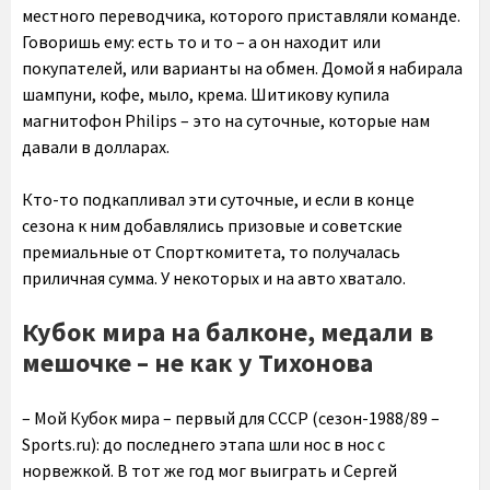
местного переводчика, которого приставляли команде.
Говоришь ему: есть то и то – а он находит или
покупателей, или варианты на обмен. Домой я набирала
шампуни, кофе, мыло, крема. Шитикову купила
магнитофон Philips – это на суточные, которые нам
давали в долларах.
Кто-то подкапливал эти суточные, и если в конце
сезона к ним добавлялись призовые и советские
премиальные от Спорткомитета, то получалась
приличная сумма. У некоторых и на авто хватало.
Кубок мира на балконе, медали в
мешочке – не как у Тихонова
– Мой Кубок мира – первый для СССР (сезон-1988/89 –
Sports.ru): до последнего этапа шли нос в нос с
норвежкой. В тот же год мог выиграть и Сергей