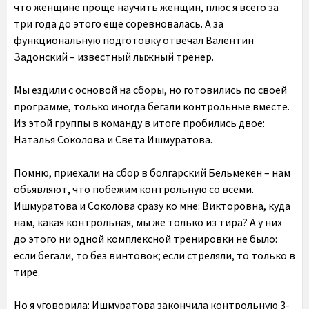
что женщине проще научить женщин, плюс я всего за
три года до этого еще соревновалась. А за
функциональную подготовку отвечал Валентин
Задонский – известный лыжный тренер.
Мы ездили с основой на сборы, но готовились по своей
программе, только иногда бегали контрольные вместе.
Из этой группы в команду в итоге пробились двое:
Наталья Соколова и Света Ишмуратова.
Помню, приехали на сбор в болгарский Бельмекен – нам
объявляют, что побежим контрольную со всеми.
Ишмуратова и Соколова сразу ко мне: Викторовна, куда
нам, какая контрольная, мы же только из тира? А у них
до этого ни одной комплексной тренировки не было:
если бегали, то без винтовок; если стреляли, то только в
тире.
Но я уговорила: Ишмуратова закончила контрольную 3-