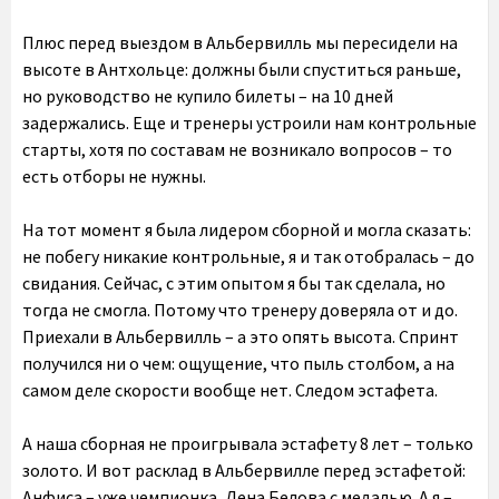
Плюс перед выездом в Альбервилль мы пересидели на
высоте в Антхольце: должны были спуститься раньше,
но руководство не купило билеты – на 10 дней
задержались. Еще и тренеры устроили нам контрольные
старты, хотя по составам не возникало вопросов – то
есть отборы не нужны.
На тот момент я была лидером сборной и могла сказать:
не побегу никакие контрольные, я и так отобралась – до
свидания. Сейчас, с этим опытом я бы так сделала, но
тогда не смогла. Потому что тренеру доверяла от и до.
Приехали в Альбервилль – а это опять высота. Спринт
получился ни о чем: ощущение, что пыль столбом, а на
самом деле скорости вообще нет. Следом эстафета.
А наша сборная не проигрывала эстафету 8 лет – только
золото. И вот расклад в Альбервилле перед эстафетой:
Анфиса – уже чемпионка, Лена Белова с медалью. А я –