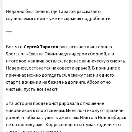
Недавно был фильм, где Тарасов рассказал о
случившемся с ним – уже не скрывая подробности.
***
Вот что
Сергей Тарасов
рассказывал в интервью
Sports.ru: «Ехал на Олимпиаду лидером сборной, а в
итоге кое-как жив остался, перенес клиническую смерть.
Наверное, останется на совести врачей. В принципе о
причинах можно догадаться, я скажу так: ни одного
старта в жизни я не бежал на допинге. Абсолютно
чистый, пусть все знают.
Эта история продемонстрировала отношение
чиновников к спортсменам. Меня по-тихому отправили
домой, чтобы заглушить ажиотаж. Никто в Новосибирск
не позвонил даже. Корреспонденты с ума сходили: что
там у Тарасова стряслось?