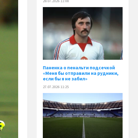
28.07.2026 11:08
Паненка o пенальти подсечкой
«Меня бы отправили на рудники,
если бы я не забил»
27.07.2026 11:25