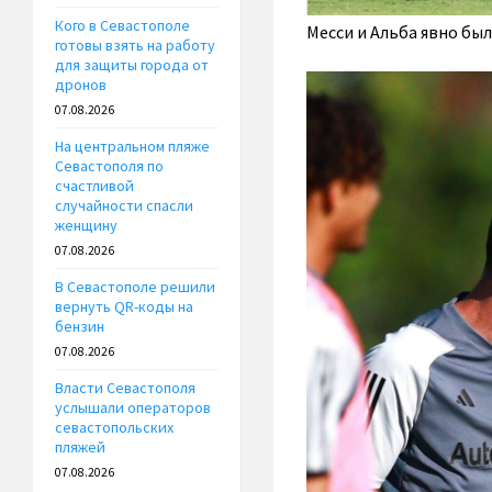
Кого в Севастополе
Месси и Альба явно бы
готовы взять на работу
для защиты города от
дронов
07.08.2026
На центральном пляже
Севастополя по
счастливой
случайности спасли
женщину
07.08.2026
В Севастополе решили
вернуть QR-коды на
бензин
07.08.2026
Власти Севастополя
услышали операторов
севастопольских
пляжей
07.08.2026