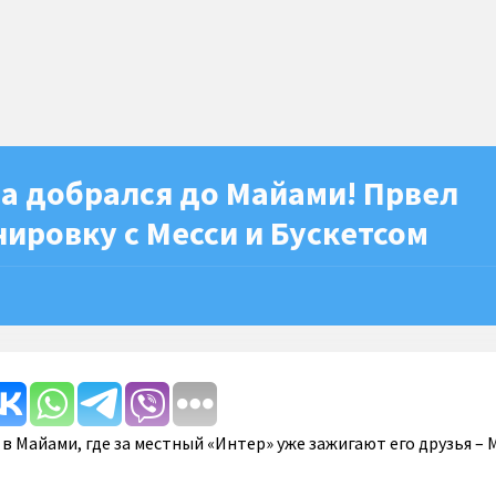
а добрался до Майами! Првел
ировку с Месси и Бускетсом
в Майами, где за местный «Интер» уже зажигают его друзья – 