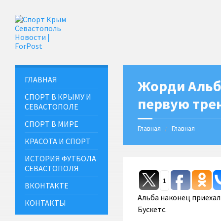
ГЛАВНАЯ
Жорди Альб
СПОРТ В КРЫМУ И
первую трен
СЕВАСТОПОЛЕ
СПОРТ В МИРЕ
Главная
Главная
КРАСОТА И СПОРТ
ИСТОРИЯ ФУТБОЛА
СЕВАСТОПОЛЯ
1
ВКОНТАКТЕ
Альба наконец приехал 
КОНТАКТЫ
Бускетс.