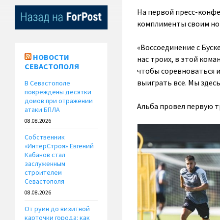
На первой пресс-конфе
комплименты своим но
«Воссоединение с Буске
НОВОСТИ
нас троих, в этой кома
СЕВАСТОПОЛЯ
чтобы соревноваться и
выиграть все. Мы здесь
В Севастополе
повреждены десятки
домов при отражении
Альба провел первую т
атаки БПЛА
08.08.2026
Собственник
«ИнтерСтроя» Евгений
Кабанов стал
заслуженным
строителем
Севастополя
08.08.2026
От руин до визитной
карточки города: как