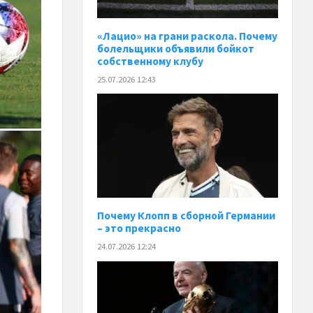
«Лацио» на грани раскола. Почему
болельщики объявили бойкот
собственному клубу
25.07.2026 12:43
Почему Клопп в сборной Германии
– это прекрасно
24.07.2026 12:24