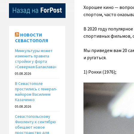
Хорошее кино — вопрос
спортом, часто оказыв
В 2020 году популярное
НОВОСТИ
спортивных фильмов, о
СЕВАСТОПОЛЯ
Мы приведем вам 20 сам
Минкультуры может
изменить правила
и ругаться.
стройки у форта
«Северная Балаклава»
1) Рокки (1976);
05.08.2026
В Севастополе
простились с генерал-
майором Василием
Казаченко
05.08.2026
Севастопольскому
Фиоленту к сентябрю
обещают новое
пространство для