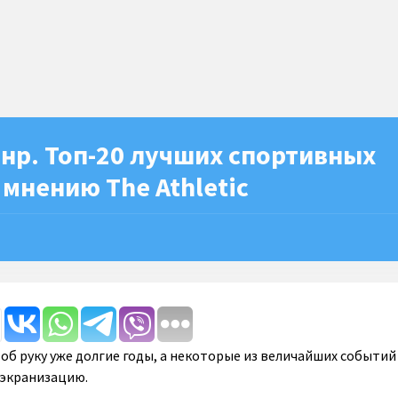
нр. Топ-20 лучших спортивных
мнению The Athletic
 об руку уже долгие годы, а некоторые из величайших событий
 экранизацию.