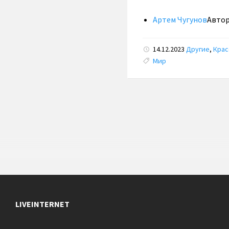
Артем Чугунов
Авто
14.12.2023
Другие
,
Крас
Tags:
Мир
LIVEINTERNET