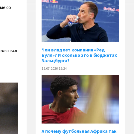
ые со
Чем владеет компания «Ред
ивляться
Булл»? И сколько это в бюджетах
Зальцбурга?
15.07.2026 15:24
А почему футбольная Африка так