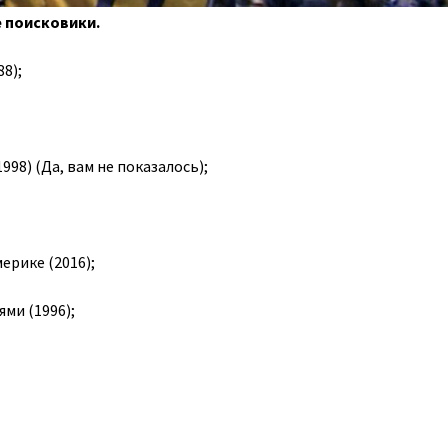
е поисковики.
8);
998) (Да, вам не показалось);
мерике (2016);
ями (1996);