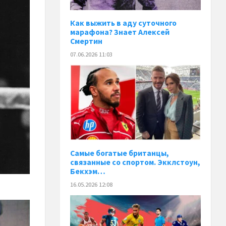
Как выжить в аду суточного
марафона? Знает Алексей
Смертин
07.06.2026 11:03
Самые богатые британцы,
связанные со спортом. Экклстоун,
Бекхэм…
16.05.2026 12:08