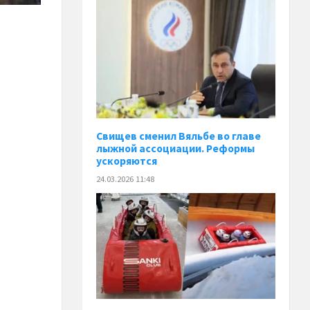
Свищев сменил Вяльбе во главе
лыжной ассоциации. Реформы
ускоряются
24.03.2026 11:48