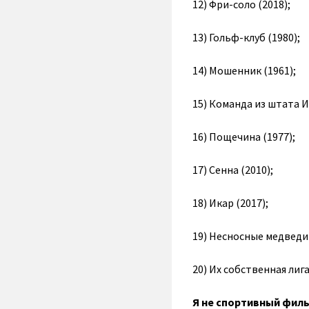
12) Фри-соло (2018);
13) Гольф-клуб (1980);
14) Мошенник (1961);
15) Команда из штата И
16) Пощечина (1977);
17) Сенна (2010);
18) Икар (2017);
19) Несносные медведи 
20) Их собственная лига
Я не спортивный филь