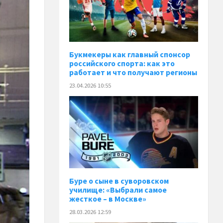
Букмекеры как главный спонсор
российского спорта: как это
работает и что получают регионы
23.04.2026 10:55
Буре о сыне в суворовском
училище: «Выбрали самое
жесткое – в Москве»
28.03.2026 12:59