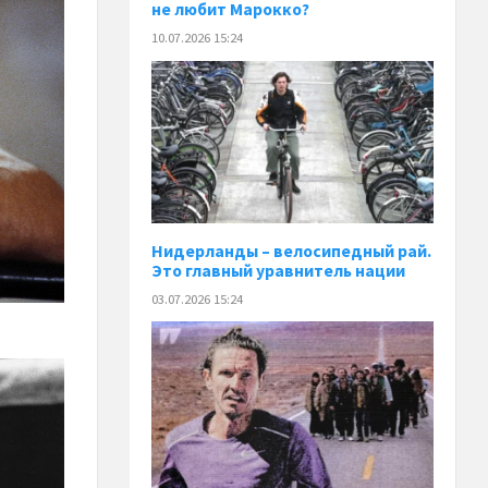
не любит Марокко?
10.07.2026 15:24
Нидерланды – велосипедный рай.
Это главный уравнитель нации
03.07.2026 15:24