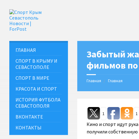
ГЛАВНАЯ
Забытый жа
СПОРТ В КРЫМУ И
фильмов по 
СЕВАСТОПОЛЕ
СПОРТ В МИРЕ
Главная
Главная
КРАСОТА И СПОРТ
ИСТОРИЯ ФУТБОЛА
СЕВАСТОПОЛЯ
1
1
ВКОНТАКТЕ
Кино и спорт идут рука
КОНТАКТЫ
получили собственную