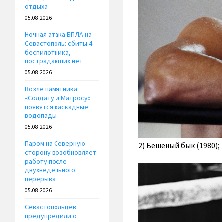
отдыха
05.08.2026
Ночная атака БПЛА на
Севастополь: сбиты 4
беспилотника,
пострадавших нет
05.08.2026
Возле памятника
«Солдату и Матросу»
появятся каскадные
водопады
05.08.2026
Паром на Северную
2) Бешеный бык (1980);
сторону возобновляет
работу после
двухнедельного
перерыва
05.08.2026
Севастопольцев
предупредили о