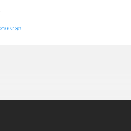
р
ота и Спорт