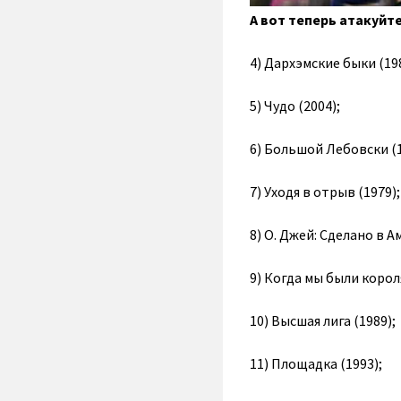
А вот теперь атакуйт
4) Дархэмские быки (198
5) Чудо (2004);
6) Большой Лебовски (1
7) Уходя в отрыв (1979);
8) О. Джей: Сделано в А
9) Когда мы были корол
10) Высшая лига (1989);
11) Площадка (1993);