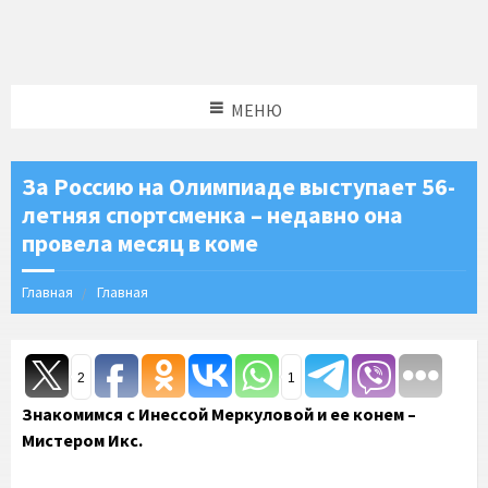
МЕНЮ
За Россию на Олимпиаде выступает 56-
летняя спортсменка – недавно она
провела месяц в коме
Главная
Главная
2
1
Знакомимся с Инессой Меркуловой и ее конем –
Мистером Икс.