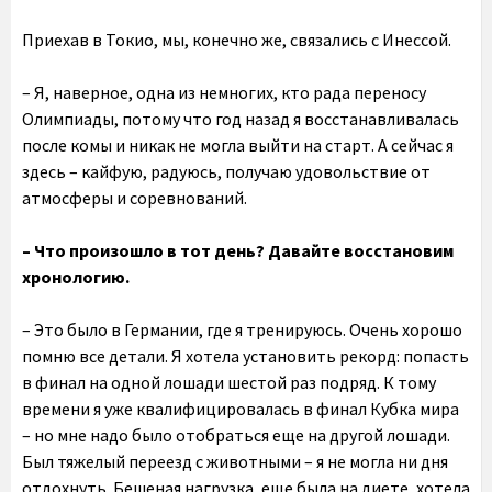
Приехав в Токио, мы, конечно же, связались с Инессой.
– Я, наверное, одна из немногих, кто рада переносу
Олимпиады, потому что год назад я восстанавливалась
после комы и никак не могла выйти на старт. А сейчас я
здесь – кайфую, радуюсь, получаю удовольствие от
атмосферы и соревнований.
– Что произошло в тот день? Давайте восстановим
хронологию.
– Это было в Германии, где я тренируюсь. Очень хорошо
помню все детали. Я хотела установить рекорд: попасть
в финал на одной лошади шестой раз подряд. К тому
времени я уже квалифицировалась в финал Кубка мира
– но мне надо было отобраться еще на другой лошади.
Был тяжелый переезд с животными – я не могла ни дня
отдохнуть. Бешеная нагрузка, еще была на диете, хотела