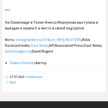
***
На Олимпиаде в Токио Инесса Меркулова выступала в
выездке и заняла 5-е место в своей подгруппе.
Фото:
instagrabber.ru/CK4aJn-rRlF
;
REUTERS
/Alkis
Konstantinidis;
East News
/AP/Associated Press/East News;
Gettyimages.ru
/David Rogers
Павел Копачев
Автор
27.07.2021
Олимпиада
Tags:
Мир