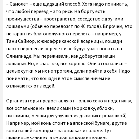
– Самолет – еще щадящий способ. Хотя надо понимать,
что любой переезд – это риск. На борту есть
преимущества – пространство, соседство с другими
лошадьми (обычно перевозят по 40 голов). Впрочем, это
не гарантия благополучного перелета – например, у
Тани Сэймор, южноафриканской всадницы, лошади
плохо перенесли перелет и не будут участвовать на
Олимпиаде. Мы переживали, как доберутся наши
лошадки. Но, к счастью, все хорошо. Они отоспались –
целые сутки мы их не трогали, дали прийти в себя. Надо
понимать, что лошади в этом смысле ничем не
отличаются от людей.
Организаторы предоставляют только сено и подстилку,
все остальное мы везли сами (морковку, яблоки,
витамины, мешки для улучшения дыхания с ромашкой).
Например, мой конь стоит на японской бумаге, другие
кони нашей команды – на опилках и соломе. Тут
шикарные условия: в конюшне кондиционеры,