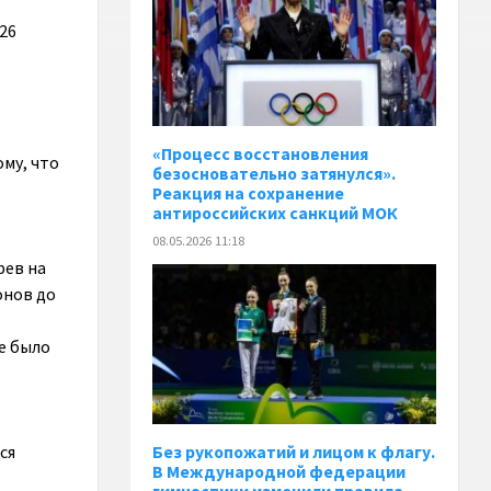
26
«Процесс восстановления
ому, что
безосновательно затянулся».
Реакция на сохранение
антироссийских санкций МОК
08.05.2026 11:18
рев на
онов до
е было
ся
Без рукопожатий и лицом к флагу.
В Международной федерации