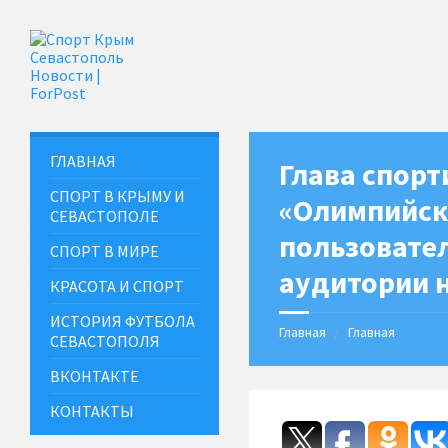
ГЛАВНАЯ
Глава спорт
СПОРТ В КРЫМУ И
«Олимпийск
СЕВАСТОПОЛЕ
пользовате
СПОРТ В МИРЕ
аудитории 
КРАСОТА И СПОРТ
ИСТОРИЯ ФУТБОЛА
Главная
Главная
СЕВАСТОПОЛЯ
ВКОНТАКТЕ
КОНТАКТЫ