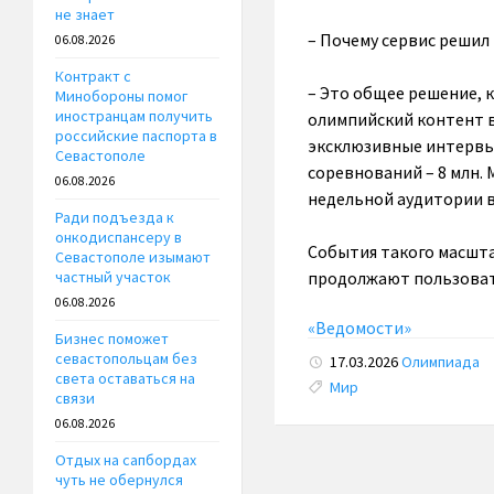
не знает
– Почему сервис решил
06.08.2026
Контракт с
– Это общее решение, к
Минобороны помог
иностранцам получить
олимпийский контент в
российские паспорта в
эксклюзивные интервью
Севастополе
соревнований – 8 млн.
06.08.2026
недельной аудитории в 
Ради подъезда к
онкодиспансеру в
События такого масшта
Севастополе изымают
продолжают пользовать
частный участок
06.08.2026
«Ведомости»
Бизнес поможет
севастопольцам без
17.03.2026
Олимпиада
света оставаться на
Tags:
Мир
связи
06.08.2026
Отдых на сапбордах
чуть не обернулся