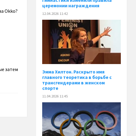
гимнастики изменили правила
церемонии награждения
а Okko?
12.04.2026 11:42
ые затем
Эмма Хилтон. Раскрыто имя
главного теоретика в борьбе с
трансгендерами в женском
спорте
11.04.2026 11:45