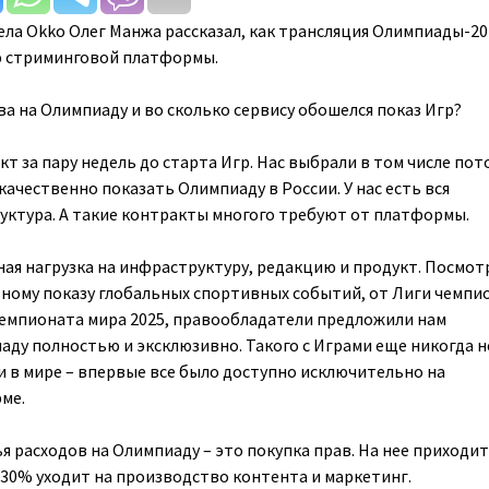
ела Okko Олег Манжа рассказал, как трансляция Олимпиады-20
ю стриминговой платформы.
ва на Олимпиаду и во сколько сервису обошелся показ Игр?
т за пару недель до старта Игр. Нас выбрали в том числе пот
ачественно показать Олимпиаду в России. У нас есть вся
ктура. А такие контракты многого требуют от платформы.
ная нагрузка на инфраструктуру, редакцию и продукт. Посмот
ному показу глобальных спортивных событий, от Лиги чемпи
чемпионата мира 2025, правообладатели предложили нам
ду полностью и эксклюзивно. Такого с Играми еще никогда н
 и в мире – впервые все было доступно исключительно на
ме.
я расходов на Олимпиаду – это покупка прав. На нее приходит
 30% уходит на производство контента и маркетинг.