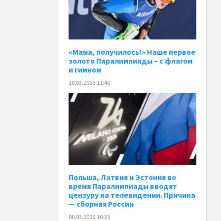
«Мама, получилось!» Наше первое
золото Паралимпиады – с флагом
и гимном
10.03.2026 11:46
Польша, Латвия и Эстония во
время Паралимпиады вводят
цензуру на телевидении. Причина
— сборная России
06.03.2026 16:35