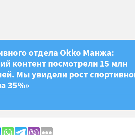
ивного отдела Okko Манжа:
ий контент посмотрели 15 млн
лей. Мы увидели рост спортивно
на 35%»