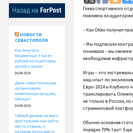
Глава спортивного отд
повлияла на аудитори
– Как Okko получил пра
НОВОСТИ
СЕВАСТОПОЛЯ
– Мы подписали контрак
Как получить
понимали – мы сможем к
бюджетные 5 тысяч
необходимая инфрастру
рублей на подготовку
детей к школе
Игры – это экстремаль
06.08.2026
наш опыт по эксклюзив
Двое севастопольцев
Евро-2024 и Клубного 
организовали
транслировать Олимпиа
нелегальную продажу
SIM-карт
не только в России, но
06.08.2026
стриминговой платфор
Тайный дворик на мысе
Хрустальном: как найти
Обычно основная стать
место отдыха, о
порядка 70% трат. Еще
котором почти никто