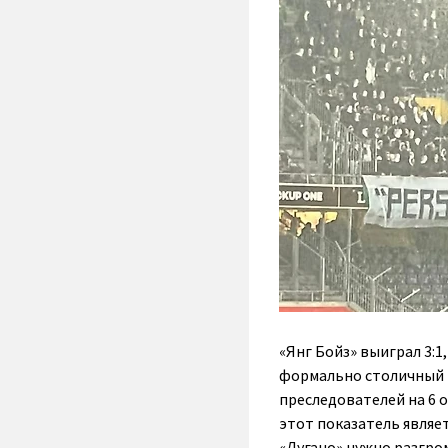
«Янг Бойз» выиграл 3:1
формально столичный к
преследователей на 6 
этот показатель являе
«Лугано» нужно разгро