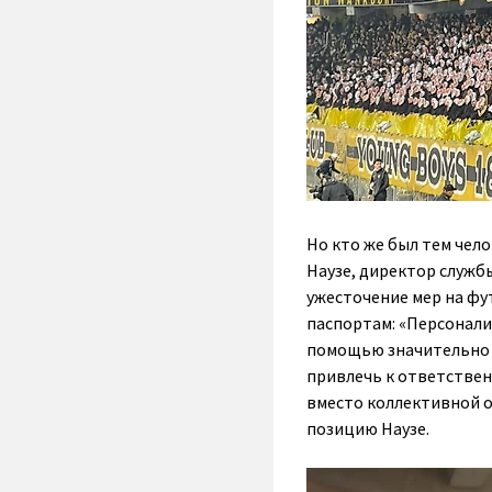
Но кто же был тем чел
Наузе
, директор служб
ужесточение мер на фу
паспортам:
«Персонали
помощью значительно 
привлечь к ответствен
вместо коллективной 
позицию Наузе.