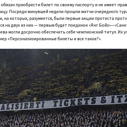
 обязан приобрести билет по своему паспорту и не имеет прав
ицу. Посреди минувшей недели прошли матчи очередного тур
и
, на которых, разумеется, были первые акции протеста прот
ся на двух из них — первым будет поединок
«Янг Бойз»—«Санк
яева могли досрочно обеспечить себе чемпионский титул. Их у
ннер
«Персонализированные билеты и все такое?»
.