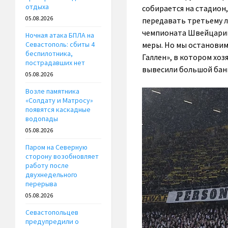
отдыха
собирается на стадион,
05.08.2026
передавать третьему л
чемпионата
Швейцари
Ночная атака БПЛА на
меры. Но мы остановим
Севастополь: сбиты 4
беспилотника,
Галлен»
, в котором хоз
пострадавших нет
вывесили большой ба
05.08.2026
Возле памятника
«Солдату и Матросу»
появятся каскадные
водопады
05.08.2026
Паром на Северную
сторону возобновляет
работу после
двухнедельного
перерыва
05.08.2026
Севастопольцев
предупредили о