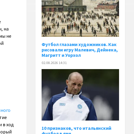
е
, на
 мы не
ой
Футбол глазами художников. Как
рисовали игру Малевич, Дейнека,
Магритт и Уорхол
02.08.2026 14:31
е
вного
тие
 в ход
10 признаков, что итальянский
торый
футбол в яме