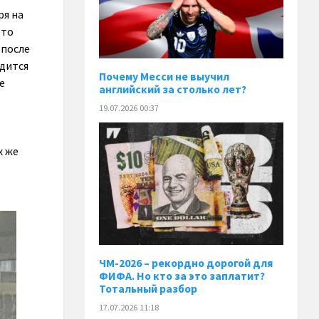
ря на
это
 после
одится
Почему Месси не выучил
е
английский за столько лет?
19.07.2026 00:37
х же
ЧМ-2026 – рекордно дорогой для
ФИФА. Но кто за это заплатит?
Тотальный разбор
17.07.2026 11:18