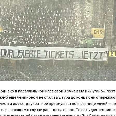
, однако в параллельной игре свои 3 очка взял и «Лугано», поэ
луб ещё чемпионом не стал: за 2 тура до конца они опережаю
очков и имеют двукратное преимущество в разнице мячей — 
тся решающим в случае равенства очков. То есть для чемпион
мно выиграть обе свои оставшиеся игры, а «Янг Бойз» должен