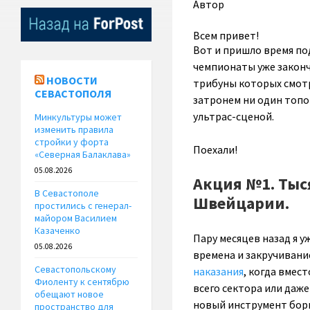
Автор
Всем привет!
Вот и пришло время по
чемпионаты уже законч
НОВОСТИ
трибуны которых смотре
СЕВАСТОПОЛЯ
затронем ни один топов
ультрас-сценой.
Минкультуры может
изменить правила
стройки у форта
Поехали!
«Северная Балаклава»
05.08.2026
Акция №1. Тыс
В Севастополе
Швейцарии.
простились с генерал-
майором Василием
Казаченко
Пару месяцев назад я 
05.08.2026
времена и закручивание
Севастопольскому
наказания
, когда вмес
Фиоленту к сентябрю
всего сектора или даж
обещают новое
новый инструмент борь
пространство для