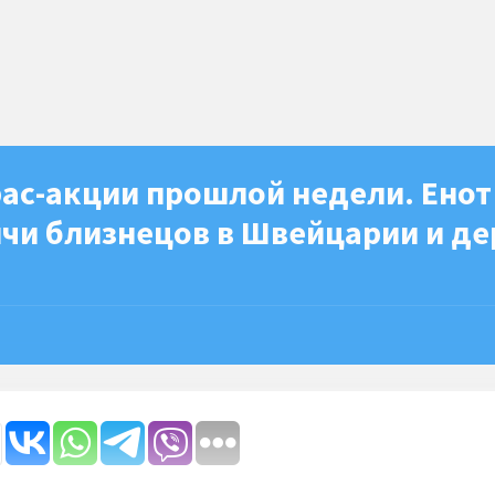
ас-акции прошлой недели. Енот
ячи близнецов в Швейцарии и де