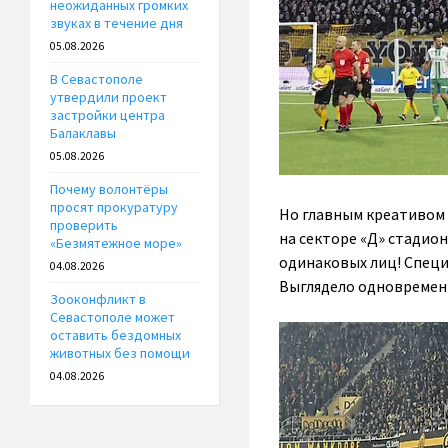
неожиданных громких
звуках в течение дня
05.08.2026
В Севастополе
утвердили проект
застройки центра
Балаклавы
05.08.2026
Почему волонтёры
просят прокуратуру
Но главным креативом 
проверить
на секторе «Д» стадио
«Безмятежное море»
одинаковых лиц! Специ
04.08.2026
Выглядело одновременн
Зооконфликт в
Севастополе может
оставить бездомных
животных без помощи
04.08.2026