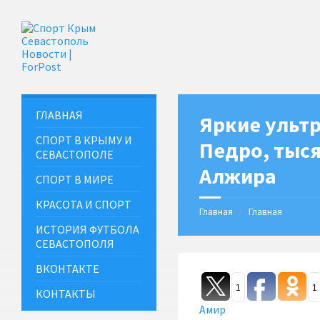
ГЛАВНАЯ
Яркие ультр
СПОРТ В КРЫМУ И
Педро, тыс
СЕВАСТОПОЛЕ
Алжира
СПОРТ В МИРЕ
КРАСОТА И СПОРТ
Главная
Главная
ИСТОРИЯ ФУТБОЛА
СЕВАСТОПОЛЯ
ВКОНТАКТЕ
1
1
КОНТАКТЫ
Амир