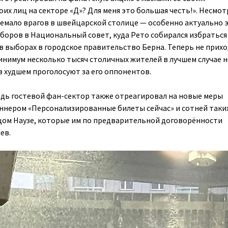
моих лиц на секторе «Д»? Для меня это большая честь!»
. Несмот
 немало врагов в швейцарской столице — особенно актуально 
боров в Национальный совет, куда Рето собирался избраться
 выборах в городское правительство Берна. Теперь не прих
минимум несколько тысяч столичных жителей в лучшем случае н
 в худшем проголосуют за его оппонентов.
ведь гостевой фан-сектор также отреагировал на новые меры
аннером
«Персонализированные билеты сейчас»
и сотней таки
цом Наузе, которые им по предварительной договорённости
ев.