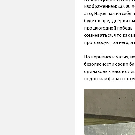
изображением:
«3.000 
это, Наузе нажил себе
будет в преддверии вы
прошлогодней победы в
сомневаться, что как 
проголосуют за него, а
Но вернёмся к матчу, 
безопасности своим б
одинаковых масок с ли
подогнали фанаты хозя