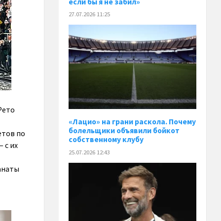
если бы я не забил»
27.07.2026 11:25
Рето
«Лацио» на грани раскола. Почему
болельщики объявили бойкот
етов по
собственному клубу
 с их
25.07.2026 12:43
фанаты