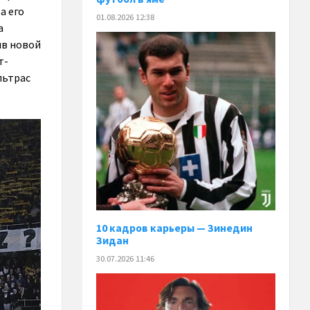
а его
01.08.2026 12:38
а
ив новой
т-
льтрас
10 кадров карьеры — Зинедин
Зидан
30.07.2026 11:46