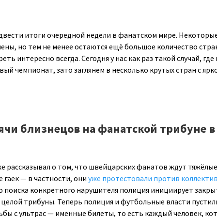
двести итоги очередной недели в фанатском мире. Некоторы
ены, но тем не менее остаются ещё большое количество стран
ть интересно всегда. Сегодня у нас как раз такой случай, где
ый чемпионат, зато заглянем в несколько крутых стран с ярк
ячи близнецов на фанатской трибуне в
уже рассказывал о том, что швейцарских фанатов ждут тяжёлы
 гаек — в частности, они
уже протестовали против коллекти
то поиска конкретного нарушителя полиция инициирует закры
е целой трибуны. Теперь полиция и футбольные власти пустили
бы с ультрас — именные билеты, то есть каждый человек, ко