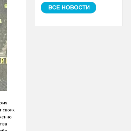
тому
т своих
именно
ства
 оба