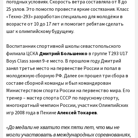
погодных условиях. Скорость ветра составляла от 8 до
25 узлов. Это помогло провести яркие состязания. Класс
«Техно-293» разработан специально для молодёжи в
возрасте от 10 до 17 лет и помогает ребятам сделать
шаг к олимпийскому будущему.
Воспитанник спортивной школы севастопольского
филиала ЦСКА
Дмитрий Большенко
в группе T293 U17
Boys Class занял 9-е место. В прошлом году Дмитрий
занял третье место на первенстве России и попал в
молодежную сборную РФ. Далее он прошел три сбора в
составе сборной команды и был командирован
Министерством спорта России на первенство мира. Его
тренер – мастер спорта СССР по парусному спорту,
многократный чемпион России, участник Олимпийских
игр 2008 года в Пекине
Алексей Токарев
.
«До медали не хватило тех пяти лет, что мы не
могли участвовать в международных соревнованиях,