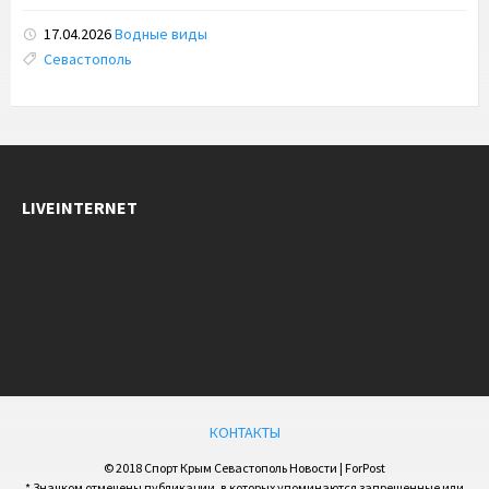
17.04.2026
Водные виды
Tags:
Севастополь
LIVEINTERNET
КОНТАКТЫ
© 2018 Спорт Крым Севастополь Новости | ForPost
* Значком отмечены публикации, в которых упоминаются запрещенные или