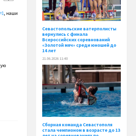
№1
, наши
Севастопольские ватерполисты
вернулись с финала
Всероссийских соревнований
«Золотой мяч» среди юношей до
14 лет
21.06.2026 11:40
вую
Сборная команда Севастополя
стала чемпионом в возрасте до 13
лет на соревнованиях по