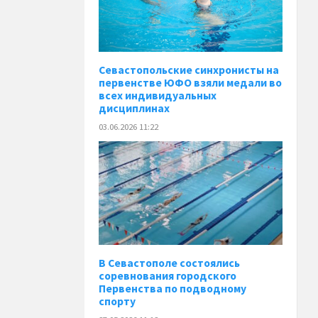
️Севастопольские синхронисты на
первенстве ЮФО взяли медали во
всех индивидуальных
дисциплинах
03.06.2026 11:22
В Севастополе состоялись
соревнования городского
Первенства по подводному
спорту