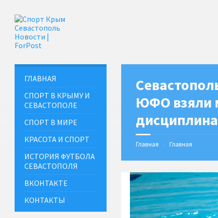
ГЛАВНАЯ
️Севастопол
СПОРТ В КРЫМУ И
ЮФО взяли 
СЕВАСТОПОЛЕ
дисциплина
СПОРТ В МИРЕ
КРАСОТА И СПОРТ
Главная
Главная
ИСТОРИЯ ФУТБОЛА
СЕВАСТОПОЛЯ
ВКОНТАКТЕ
КОНТАКТЫ