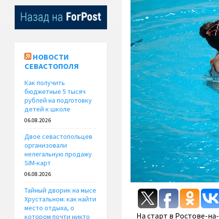
НОВОСТИ
СЕВАСТОПОЛЯ
Как получить
бюджетные 5 тысяч
рублей на подготовку
детей к школе
06.08.2026
Двое севастопольцев
организовали
нелегальную продажу
SIM-карт
06.08.2026
Тайный дворик на мысе
Хрустальном: как найти
место отдыха, о
На старт в Ростове-на
котором почти никто