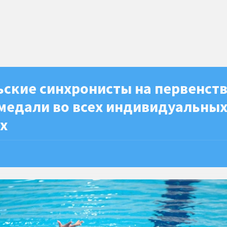
ьские синхронисты на первенст
медали во всех индивидуальны
х