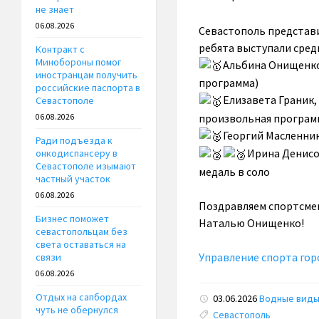
не знает
06.08.2026
Севастополь представ
ребята выступали среди
Контракт с
Минобороны помог
Альбина Онищенко
иностранцам получить
программа)
российские паспорта в
Елизавета Граник
Севастополе
произвольная програм
06.08.2026
Георгий Масленни
Ради подъезда к
Ирина Денисо
онкодиспансеру в
Севастополе изымают
медаль в соло
частный участок
06.08.2026
Поздравляем спортсмен
Бизнес поможет
Наталью Онищенко!
севастопольцам без
света оставаться на
Управление спорта гор
связи
06.08.2026
Отдых на сапбордах
03.06.2026
Водные вид
чуть не обернулся
Tags:
Севастополь