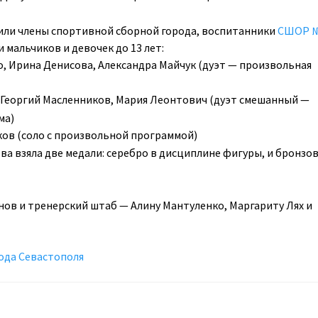
или члены спортивной сборной города, воспитанники
СШОР 
 мальчиков и девочек до 13 лет:
, Ирина Денисова, Александра Майчук (дуэт — произвольная
, Георгий Масленников, Мария Леонтович (дуэт смешанный —
ма)
ков (соло с произвольной программой)
ва взяла две медали: серебро в дисциплине фигуры, и бронзо
ов и тренерский штаб — Алину Мантуленко, Маргариту Лях и
ода Севастополя
ы