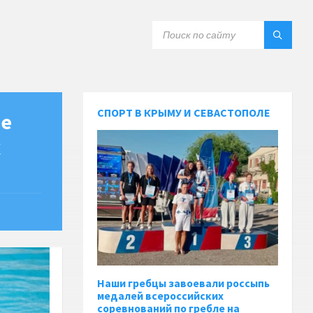
СПОРТ В КРЫМУ И СЕВАСТОПОЛЕ
ве
х
Наши гребцы завоевали россыпь
медалей всероссийских
соревнований по гребле на