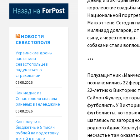
Дэвид и Виктория Бекх
королевские свадьбы и
Национальной портретн
Манхэттене. Сегодня па
миллиард долларов, отм
НОВОСТИ
сыну, а через полгода –
СЕВАСТОПОЛЯ
собаками стали воплощ
Украинские дроны
заставили
***
севастопольцев
задуматься о
Полузащитник «Манчест
страховании
познакомились 22 февр
06.08.2026
22-летнюю Викторию ту
Как медик из
Саймон Фуллер, которы
Севастополя спасала
раненых в Геленджике
футболист». У Виктори
06.08.2026
футболисты, которых я 
шатались по загородно
Как получить
родного Адамс Харлоу)
бюджетные 5 тысяч
рублей на подготовку
несчастье там оказать
детей к школе