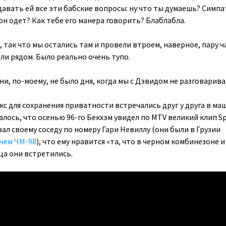
адавать ей все эти бабские вопросы: ну что ты думаешь? Симп
 он одет? Как тебе его манера говорить? Блаблабла.
 так что мы остались там и провели втроем, наверное, пару ч
ли рядом. Было реально очень тупо.
зни, по-моему, не было дня, когда мы с Дэвидом не разговарива
с для сохранения приватности встречались друг у друга в ма
алось, что осенью 96-го Бекхэм увидел по MTV великий клип Spi
казал своему соседу по номеру Гари Невиллу (они были в Грузии
чем ЧМ-98
), что ему нравится «та, что в черном комбинезоне и
ца они встретились.