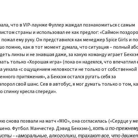
ала, что в VIP-лаунже Фуллер жаждал познакомиться с самым
стом страны и использовал ее как предлог: «Саймон поздоро
ожал ему руку. Он представился как менеджер Spice Girls и п
о помню, как в тот момент думала, что ситуация – полный абс
еть линзы и не знавшая даже, за какую команду играет Бекхэ
зать только «Хорошая игра» (пока он надеялся, что впечатлил 
на уехала «с ощущением неловкости не только от собственной
венного притяжения», а Бекхэм остался ругать себя за
порол свой шанс. Сев в автобус, я мог думать только о том, ка
о спинку кресла спереди».
ю снова позвали на матч «МЮ», она согласилась («Сердце у м
шено. Футбол. Манчестер. Дэвид Бекхэм»),
хоть и по-прежнем
сты – «аморальные, алкоголики, трахают все, что движе