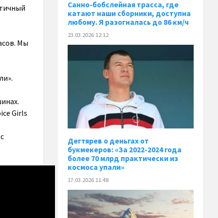
Санно-бобслейная трасса, где
атичный
катают наши сборники, доступна
любому. Я разогналась до 86 км/ч
23.03.2026 12:12
асов. Мы
ли».
шинах.
ce Girls
 с
Дегтярев о деньгах от
букмекеров: «За 2022-2024 года
более 70 млрд практически из
космоса упали»
17.03.2026 11:48