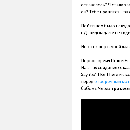
оставалось? Я стала з
он? Тебе нравится, как
Пойти нам было некуда,
с Дэвидом даже не сиде
Но с тех пор в моей жи
Первое время Пош и Бек
На этих свиданиях оказ
Say You’ll Be There и с
перед
отборочным мат
бобом». Через три меся