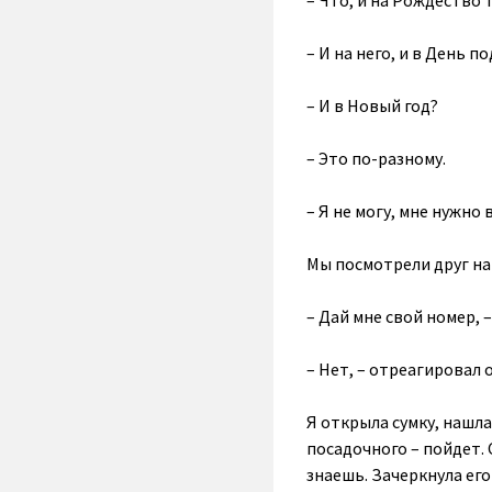
– Что, и на Рождество 
– И на него, и в День п
– И в Новый год?
– Это по-разному.
– Я не могу, мне нужно
Мы посмотрели друг на 
– Дай мне свой номер, –
– Нет, – отреагировал 
Я открыла сумку, нашла
посадочного – пойдет. 
знаешь. Зачеркнула его