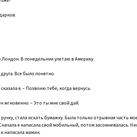
тоже?
одарков.
 в Лондон. В понедельник улетаю в Америку.
друга. Все было понятно.
 сказала я. – Позвоню тебе, когда вернусь.
он мгновенно. – Это ты мне свой дай.
 ручку, стала искать бумажку. Была только отрывная часть мо
Сначала я написала свой мобильный, потом засомневалась. Ни
 и написала мамин.