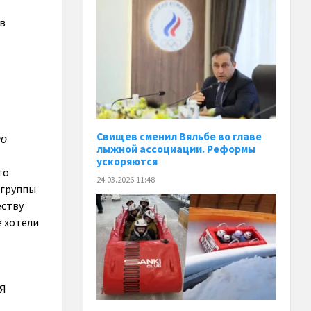
 в
Свищев сменил Вяльбе во главе
го
лыжной ассоциации. Реформы
ускоряются
то
24.03.2026 11:48
 группы
еству
е хотели
«Я