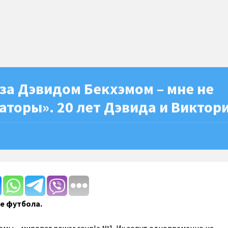
за Дэвидом Бекхэмом – мне не
торы». 20 лет Дэвида и Виктор
е футбола.