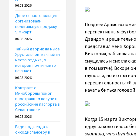
06.08.2026
Двое севастопольцев
организовали
Позднее Адамс вспомин
нелегальную продажу
перспективным футболи
SIM-карт
Дэвидом и решительно п
06.08.2026
представил меня. Хорош
Тайный дворик на мысе
Виктория, забывшая над
Хрустальном: как найти
место отдыха, о
смущалась и смогла ска
котором почти никто
в том матче). Вскоре о
не знает
глупости, но и от мгно
06.08.2026
нерешительность: «Я за
Контракт с
начать биться головой 
Минобороны помог
иностранцам получить
российские паспорта в
Севастополе
06.08.2026
Когда 15 марта Виктори
вдруг заколотилось бе
Ради подъезда к
онкодиспансеру в
считала, что футболи