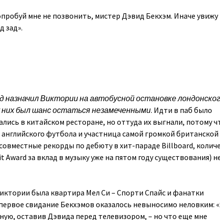
опробуй мне не позвонить, мистер Дэвид Бекхэм. Иначе увижу
д зад».
д назначил Виктории на автобусной остановке лондонско
у них был шанс остаться незамеченными
. Идти в паб было
ались в китайском ресторане, но оттуда их выгнали, потому ч
а английского футбола и участница самой громкой британской
(совместные рекорды по дебюту в хит-параде Billboard, колич
t Award за вклад в музыку уже на пятом году существования) н
ктории была квартира Мел Си – Спорти Спайс и фанатки
о первое свидание Бекхэмов оказалось невыносимо неловким: 
ную, оставив Дэвида перед телевизором, – но что еще мне