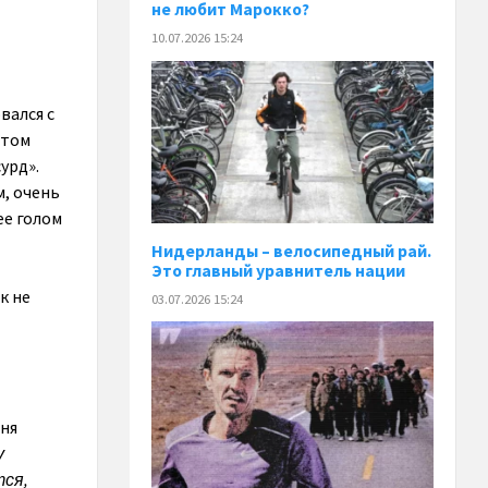
не любит Марокко?
10.07.2026 15:24
вался с
отом
урд».
м, очень
ее голом
Нидерланды – велосипедный рай.
Это главный уравнитель нации
к не
03.07.2026 15:24
еня
у
тся,