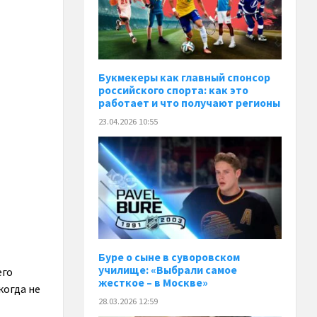
Букмекеры как главный спонсор
российского спорта: как это
работает и что получают регионы
23.04.2026 10:55
Буре о сыне в суворовском
училище: «Выбрали самое
его
жесткое – в Москве»
когда не
28.03.2026 12:59