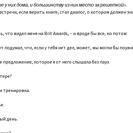
 у них дома, и большинству из них место за решеткой
».
стречи, если верить книге, стал диалог, о котором должен зн
 что видел меня на Brit Awards, – и вроде бы все, но потом:
ут подумал, что, если у тебя нет дел, может, мы могли бы поуж
 предложение, которое я от него слышала без пауз.
стере?
ом тренировка.
е.
ый день.