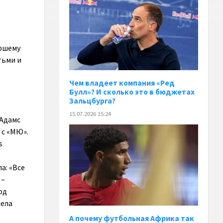
аршему
тьми и
Чем владеет компания «Ред
Булл»? И сколько это в бюджетах
Зальцбурга?
15.07.2026 15:24
 Адамс
 с «МЮ».
s
а: «Все
 –
од
мела
А почему футбольная Африка так