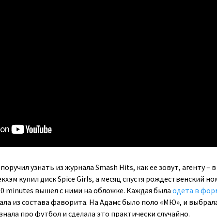
оручил узнать из журнала Smash Hits, как ее зовут, агенту – в
кхэм купил диск Spice Girls, а месяц спустя рождественский но
0 minutes вышел с ними на обложке. Каждая была
одета в фор
ала из состава фаворита. На Адамс было поло «МЮ», и выбрал
 знала про футбол и сделала это практически случайно.