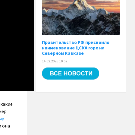
Правительство РФ присвоило
наименование ЦСКА горе на
Северном Кавказе
14.02.2026 10:52
 какие
мер
му
а она