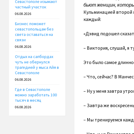
Севастополе изымают
бьют женщин, которые
частный участок
Кульминацией второй в
06.08.2026
каждый:
Бизнес поможет
севастопольцам без
«Дэвид подошел сказать,
света оставаться на
связи
06.08.2026
– Виктория, слушай, я т
Отдых на сапбордах
Это было самое длинное
чуть не обернулся
трагедией у мыса Айя в
Севастополе
– Что, сейчас? В Манче
06.08.2026
Где в Севастополе
– Ну у меня завтра утр
можно заработать 100
тысяч в месяц
– Завтра же воскресень
06.08.2026
– Мы тренируемся кажд