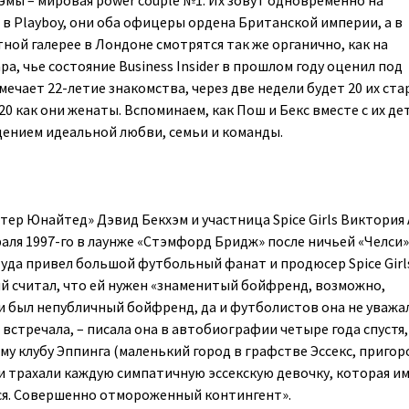
эмы – мировая power couple №1. Их зовут одновременно на
 в Playboy, они оба офицеры ордена Британской империи, а в
ой галерее в Лондоне смотрятся так же органично, как на
ра, чье состояние Business Insider в прошлом году оценил под
ечает 22-летие знакомства, через две недели будет 20 их ст
 20 как они женаты. Вспоминаем, как Пош и Бекс вместе с их де
ением идеальной любви, семьи и команды.
ер Юнайтед» Дэвид Бекхэм и участница Spice Girls Виктория
аля 1997-го в лаунже «Стэмфорд Бридж» после ничьей «Челси»
да привел большой футбольный фанат и продюсер Spice Girl
й считал, что ей нужен «знаменитый бойфренд, возможно,
и был непубличный бойфренд, да и футболистов она не уважал
встречала, – писала она в автобиографии четыре года спустя,
му клубу Эппинга (маленький город в графстве Эссекс, пригор
 и трахали каждую симпатичную эссекскую девочку, которая и
ся. Совершенно отмороженный контингент».