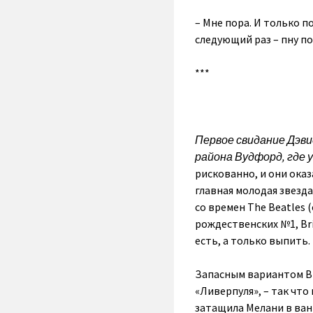
– Мне пора. И только п
следующий раз – пну по
***
Первое свидание Дэви
района Вудфорд, где 
рискованно, и они оказ
главная молодая звезд
со времен The Beatles 
рождественских №1, Bri
есть, а только выпить.
Запасным вариантом Ви
«Ливерпуля», – так чт
затащила Мелани в ван