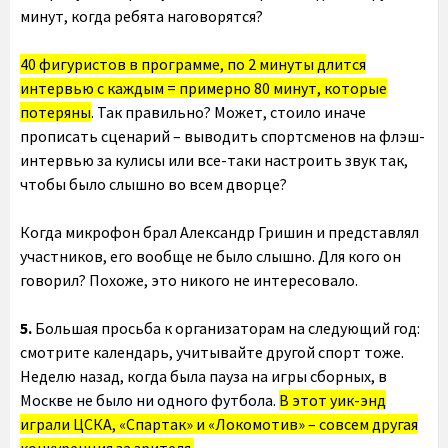
минут, когда ребята наговорятся?
40 фигуристов в программе, по 2 минуты длится
интервью с каждым = примерно 80 минут, которые
потеряны
. Так правильно? Может, стоило иначе
прописать сценарий – выводить спортсменов на флэш-
интервью за кулисы или все-таки настроить звук так,
чтобы было слышно во всем дворце?
Когда микрофон брал Александр Гришин и представлял
участников, его вообще не было слышно. Для кого он
говорил? Похоже, это никого не интересовало.
5.
Большая просьба к организаторам на следующий год:
смотрите календарь, учитывайте другой спорт тоже.
Неделю назад, когда была пауза на игры сборных, в
Москве не было ни одного футбола.
В этот уик-энд
играли ЦСКА, «Спартак» и «Локомотив» – совсем другая
конкуренция за зрителя.