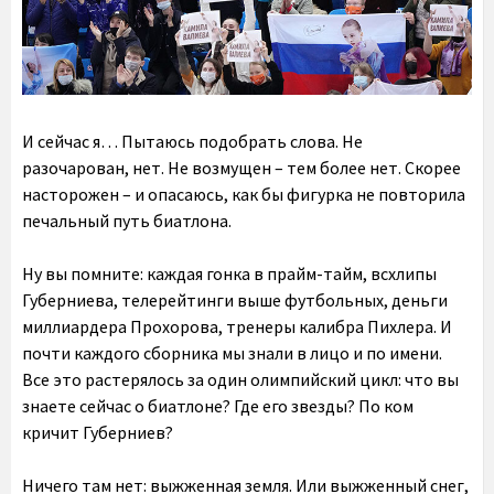
И сейчас я… Пытаюсь подобрать слова. Не
разочарован, нет. Не возмущен – тем более нет. Скорее
насторожен – и опасаюсь, как бы фигурка не повторила
печальный путь биатлона.
Ну вы помните: каждая гонка в прайм-тайм, всхлипы
Губерниева, телерейтинги выше футбольных, деньги
миллиардера Прохорова, тренеры калибра Пихлера. И
почти каждого сборника мы знали в лицо и по имени.
Все это растерялось за один олимпийский цикл: что вы
знаете сейчас о биатлоне? Где его звезды? По ком
кричит Губерниев?
Ничего там нет: выжженная земля. Или выжженный снег,