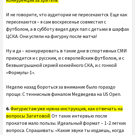
И не говорите, что аудитории не пересекаются. Еще как
пересекаются – я сам воскресенье совместил с
футболом, а в субботу видел двух пап с детьми в шарфах
ЦСКА. Они успели на фигурку после матча!
Ну и да – конкурировать в такие дни в спортивных СМИ
приходится и с русским, и с европейским футболом, и с
безвыигрышной серией хоккейного СКА, и с гонкой
«Формулы-1».
Неделю назад бороться за внимание было гораздо
проще. С теннисным финалом Медведева на US Open.
6.
Фигуристам уже нужна инструкция, как отвечать на
вопросы Загитовой.
От таких интервью после
прокатов мало пользы. Идеальный формат – 1-2 легких
вопроса. Спрашивать: «Какие звуки ты издаешь, когда