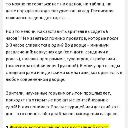
то можно потеряться: нет ни оценок, ни таблиц, ни
даже порядка выхода фигуристов на лед. Расписание
появилось за день до старта…
Но это мелочи. Как заставить зрителя высидеть 6
часов?! Чем заняться помимо прокатов, которые после
2-3 часов сливаются в один? Во дворце – минимум
развлечений: невкусная еда (хот-доги, сэндвичи и
роллы), никаких программок, сувениров, атрибутики
(вынесем за скобки мерч Трусовой). Я молчу про стенды
с видеоиграми или детскими комнатами, которые есть в
любом современном дворце.
Зрители, наученные горьким опытом прошлых лет,
приходят на открытые прокаты с контейнерами с
едой! И я их понимаю. Роллы с курицей или датский хот-
дог – это очень слабо для 6 часов нахождения на арене.
2.
Фигурка, которая сейчас, как и остальной спорт,