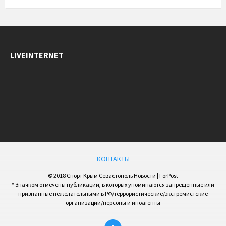
LIVEINTERNET
КОНТАКТЫ
© 2018 Спорт Крым Севастополь Новости | ForPost
* Значком отмечены публикации, в которых упоминаются запрещенные или
признанные нежелательными в РФ/террористические/экстремистские
организации/персоны и иноагенты