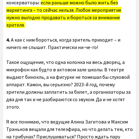
консерваторы:
если раньше можно было жить без
маркетинга – то сейчас нельзя. Любое мероприятие
нужно выгодно продавать и бороться за внимание
зрителя.
4.
А как с ним бороться, когда зритель приходит – и
ничего не слышит. Практически ни-че-го!
Такое ощущение, что одна колонка на весь дворец, а
микрофон как будто в актовом зале школы. В театре
выдают бинокль, а на фигурке не помешал бы слуховой
аппарат. Камон, вы серьезно? 2023-й год, почему
зрители должны заплатить за билет, а организаторы за
два дня так и не разбираются со звуком. Да и не хотят
этого.
Я все понимаю, что ведущие Алина Загитова и Максим
Траньков вещали для телеэфира, но что делать тем, кто
на трибунах? Прислушиваться? Просто ждать пару