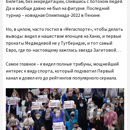
билетам, без аккредитации, слившись с потоком людей.
Да и вообще давно не был на фигурке. Последний
турнир – ковидная Олимпиада-2022 в Пекине.
Но, в целом, часто гостил в «Мегаспорте», чтобы делать
выводы: видел и нашествие японцев на Ханю, и первые
прокаты Медведевой не у Тутберидзе, и тот самый
Евро, где по-настоящему зажглась звезда Загитовой…
Самое главное – я видел полные трибуны, мощнейший
интерес к виду спорта, который подхватил Первый
канал и довел его до рейтингов популярного сериала.