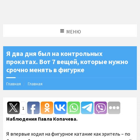
МЕНЮ
Я два дня был на контрольных
прокатах. Вот 7 вещей, которые нужно
срочно менять в фигурке
Главная
Главная
1
Наблюдения Павла Копачева.
Я впервые ходил на фигурное катание как зритель – по