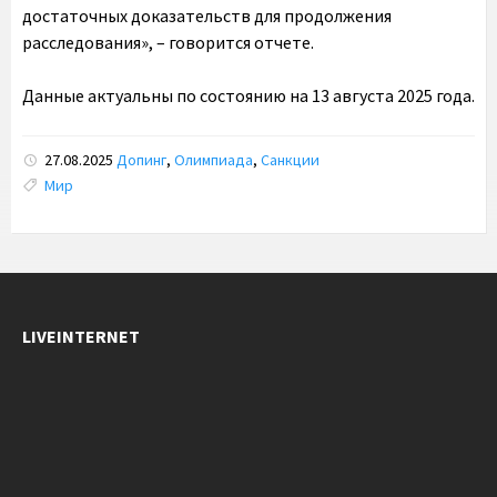
достаточных доказательств для продолжения
расследования», – говорится отчете.
Данные актуальны по состоянию на 13 августа 2025 года.
27.08.2025
Допинг
,
Олимпиада
,
Санкции
Tags:
Мир
LIVEINTERNET